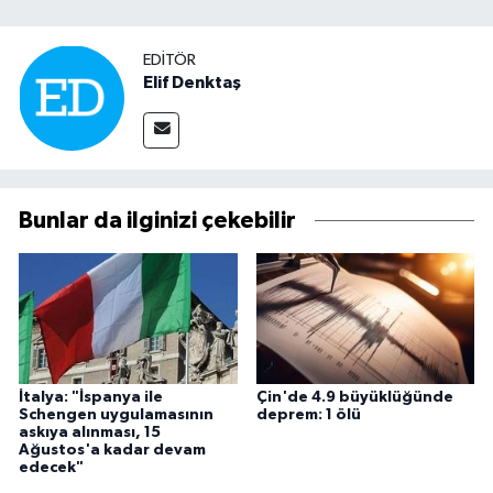
EDITÖR
Elif Denktaş
Bunlar da ilginizi çekebilir
İtalya: "İspanya ile
Çin'de 4.9 büyüklüğünde
Schengen uygulamasının
deprem: 1 ölü
askıya alınması, 15
Ağustos'a kadar devam
edecek"