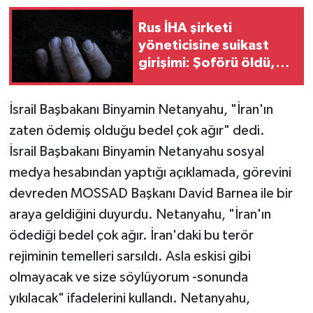
Rus İHA şirketi
yöneticisine suikast
girişimi: Şoförü öldü,
kendisi ağır yaralandı
İsrail Başbakanı Binyamin Netanyahu, "İran'ın
zaten ödemiş olduğu bedel çok ağır" dedi.
İsrail Başbakanı Binyamin Netanyahu sosyal
medya hesabından yaptığı açıklamada, görevini
devreden MOSSAD Başkanı David Barnea ile bir
araya geldiğini duyurdu. Netanyahu, "İran'ın
ödediği bedel çok ağır. İran'daki bu terör
rejiminin temelleri sarsıldı. Asla eskisi gibi
olmayacak ve size söylüyorum -sonunda
yıkılacak" ifadelerini kullandı. Netanyahu,