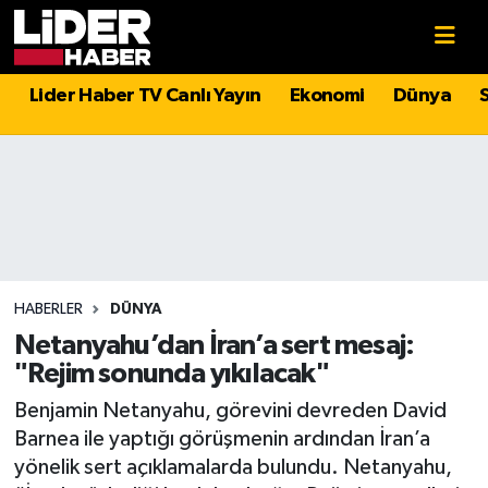
Gündem
Nöbetçi Eczaneler
Lider Haber TV Canlı Yayın
Ekonomi
Dünya
Politika
Hava Durumu
Asayiş
İstanbul Namaz Vakitleri
Dünya
Trafik Durumu
Magazin
Süper Lig Puan Durumu ve Fikstür
HABERLER
DÜNYA
Netanyahu’dan İran’a sert mesaj:
Spor
Tüm Manşetler
"Rejim sonunda yıkılacak"
Benjamin Netanyahu, görevini devreden David
Sağlık
Son Dakika Haberleri
Barnea ile yaptığı görüşmenin ardından İran’a
yönelik sert açıklamalarda bulundu. Netanyahu,
Teknoloji
Haber Arşivi