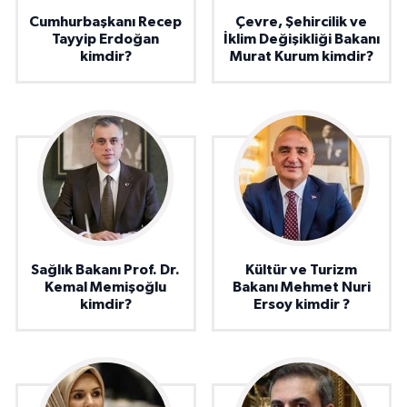
Cumhurbaşkanı Recep
Çevre, Şehircilik ve
Tayyip Erdoğan
İklim Değişikliği Bakanı
kimdir?
Murat Kurum kimdir?
Sağlık Bakanı Prof. Dr.
Kültür ve Turizm
Kemal Memişoğlu
Bakanı Mehmet Nuri
kimdir?
Ersoy kimdir ?