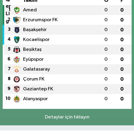
#
Takım
O
P
1
Amed
0
0
2
Erzurumspor FK
0
0
3
Başakşehir
0
0
4
Kocaelispor
0
0
5
Beşiktaş
0
0
6
Eyüpspor
0
0
7
Galatasaray
0
0
8
Çorum FK
0
0
9
Gaziantep FK
0
0
10
Alanyaspor
0
0
Detaylar için tıklayın