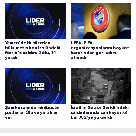
Yemen'de Husilerden
UEFA, FIFA
hükümetin kontrolündeki
organizasyonlarını boykot
Marib'e saldırı: 2 ölü, 14
kararından geri adım
yaralı
atmadı
Şam kırsalında minibüste
İsrail'in Gazze Şeridi’ndeki
patlama: Ölü ve yaralılar
saldırılarında can kaybı 73
var
bin 382'ye yükseldi