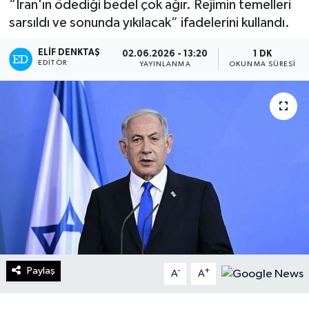
“İran'ın ödediği bedel çok ağır. Rejimin temelleri
sarsıldı ve sonunda yıkılacak” ifadelerini kullandı.
Turizm
ELIF DENKTAŞ
02.06.2026 - 13:20
1 DK
Kültür - Sanat
EDITÖR
YAYINLANMA
OKUNMA SÜRESI
Lider Haber TV Canlı Yayın izle
Paylaş
-
+
A
A