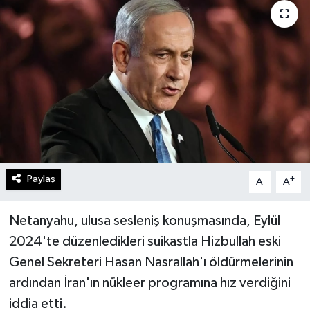
Turizm
Kültür - Sanat
Lider Haber TV Canlı Yayın izle
Paylaş
-
+
A
A
Netanyahu, ulusa sesleniş konuşmasında, Eylül
2024'te düzenledikleri suikastla Hizbullah eski
Genel Sekreteri Hasan Nasrallah'ı öldürmelerinin
ardından İran'ın nükleer programına hız verdiğini
iddia etti.