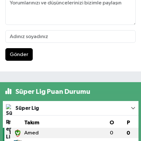
Gönder
Süper Lig Puan Durumu
Süper Lig
#
Takım
O
P
1
Amed
0
0