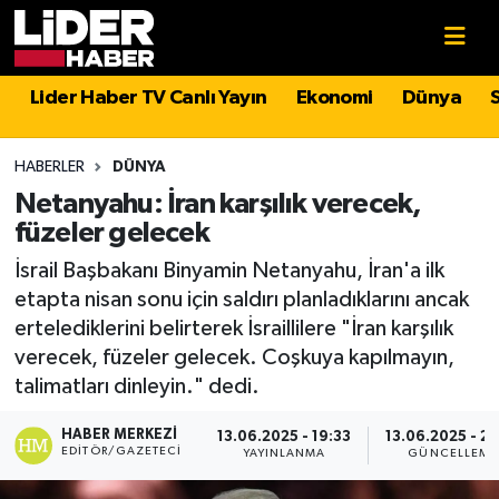
Gündem
Nöbetçi Eczaneler
Lider Haber TV Canlı Yayın
Ekonomi
Dünya
Politika
Hava Durumu
HABERLER
DÜNYA
Asayiş
İstanbul Namaz Vakitleri
Netanyahu: İran karşılık verecek,
füzeler gelecek
Dünya
Trafik Durumu
İsrail Başbakanı Binyamin Netanyahu, İran'a ilk
etapta nisan sonu için saldırı planladıklarını ancak
Magazin
Süper Lig Puan Durumu ve Fikstür
ertelediklerini belirterek İsraillilere "İran karşılık
verecek, füzeler gelecek. Coşkuya kapılmayın,
Spor
Tüm Manşetler
talimatları dinleyin." dedi.
Sağlık
Son Dakika Haberleri
HABER MERKEZI
13.06.2025 - 19:33
13.06.2025 - 20
EDITÖR/GAZETECI
YAYINLANMA
GÜNCELLEME
Teknoloji
Haber Arşivi