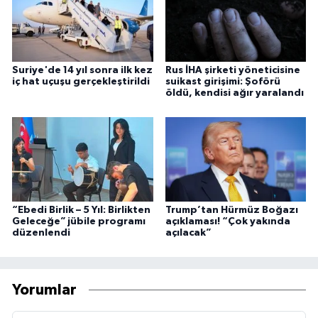
Suriye'de 14 yıl sonra ilk kez
Rus İHA şirketi yöneticisine
iç hat uçuşu gerçekleştirildi
suikast girişimi: Şoförü
öldü, kendisi ağır yaralandı
“Ebedi Birlik – 5 Yıl: Birlikten
Trump’tan Hürmüz Boğazı
Geleceğe” jübile programı
açıklaması! “Çok yakında
düzenlendi
açılacak”
Yorumlar