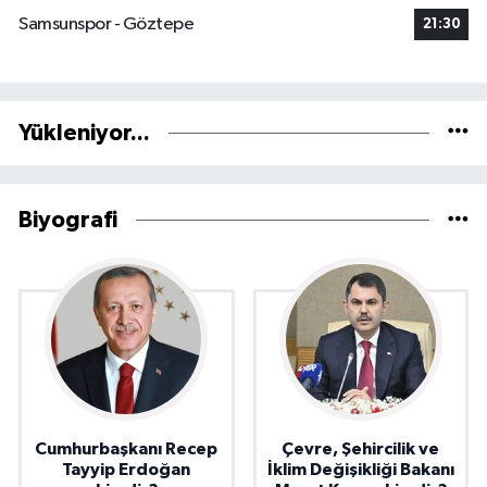
Samsunspor - Göztepe
21:30
Yükleniyor...
Biyografi
Cumhurbaşkanı Recep
Çevre, Şehircilik ve
Tayyip Erdoğan
İklim Değişikliği Bakanı