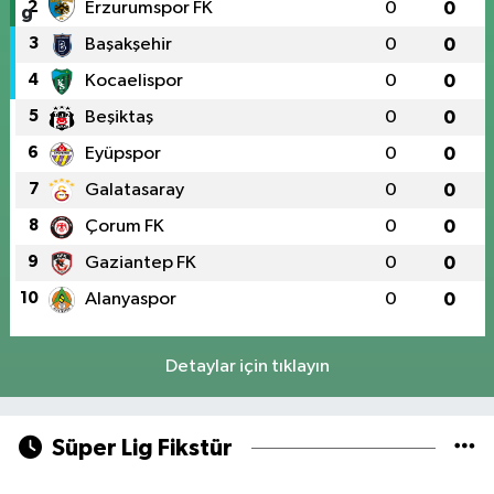
2
Erzurumspor FK
0
0
3
Başakşehir
0
0
4
Kocaelispor
0
0
5
Beşiktaş
0
0
6
Eyüpspor
0
0
7
Galatasaray
0
0
8
Çorum FK
0
0
9
Gaziantep FK
0
0
10
Alanyaspor
0
0
Detaylar için tıklayın
Süper Lig Fikstür