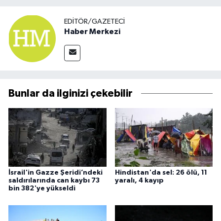
EDITÖR/GAZETECI
Haber Merkezi
Bunlar da ilginizi çekebilir
İsrail'in Gazze Şeridi’ndeki
Hindistan'da sel: 26 ölü, 11
saldırılarında can kaybı 73
yaralı, 4 kayıp
bin 382'ye yükseldi