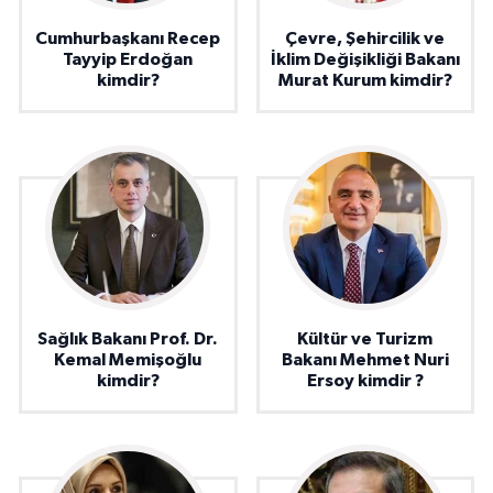
Cumhurbaşkanı Recep
Çevre, Şehircilik ve
Tayyip Erdoğan
İklim Değişikliği Bakanı
kimdir?
Murat Kurum kimdir?
Sağlık Bakanı Prof. Dr.
Kültür ve Turizm
Kemal Memişoğlu
Bakanı Mehmet Nuri
kimdir?
Ersoy kimdir ?