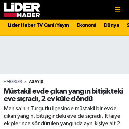
Gündem
Nöbetçi Eczaneler
Lider Haber TV Canlı Yayın
Ekonomi
Dünya
Politika
Hava Durumu
Asayiş
İstanbul Namaz Vakitleri
Dünya
Trafik Durumu
Magazin
Süper Lig Puan Durumu ve Fikstür
HABERLER
ASAYIŞ
Müstakil evde çıkan yangın bitişikteki
Spor
Tüm Manşetler
eve sıçradı, 2 ev küle döndü
Manisa’nın Turgutlu ilçesinde müstakil bir evde
Sağlık
Son Dakika Haberleri
çıkan yangın, bitişiğindeki eve de sıçradı. İtfaiye
ekiplerince söndürülen yangında aynı kişiye ait 2
Teknoloji
Haber Arşivi