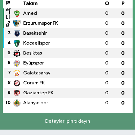
#
Takım
O
P
1
Amed
0
0
2
Erzurumspor FK
0
0
3
Başakşehir
0
0
4
Kocaelispor
0
0
5
Beşiktaş
0
0
6
Eyüpspor
0
0
7
Galatasaray
0
0
8
Çorum FK
0
0
9
Gaziantep FK
0
0
10
Alanyaspor
0
0
Detaylar için tıklayın