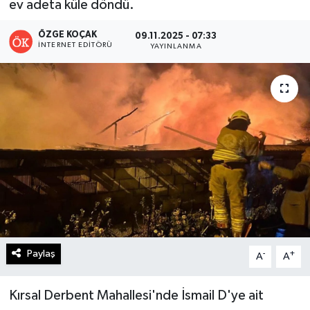
ev adeta küle döndü.
Turizm
ÖZGE KOÇAK
09.11.2025 - 07:33
İNTERNET EDITÖRÜ
YAYINLANMA
Kültür - Sanat
Lider Haber TV Canlı Yayın izle
Paylaş
-
+
A
A
Kırsal Derbent Mahallesi'nde İsmail D'ye ait