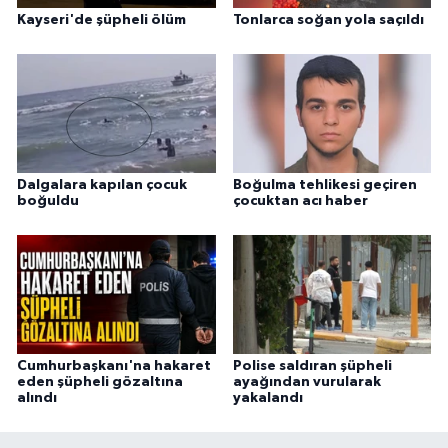
Kayseri'de şüpheli ölüm
Tonlarca soğan yola saçıldı
Dalgalara kapılan çocuk
Boğulma tehlikesi geçiren
boğuldu
çocuktan acı haber
Cumhurbaşkanı'na hakaret
Polise saldıran şüpheli
eden şüpheli gözaltına
ayağından vurularak
alındı
yakalandı