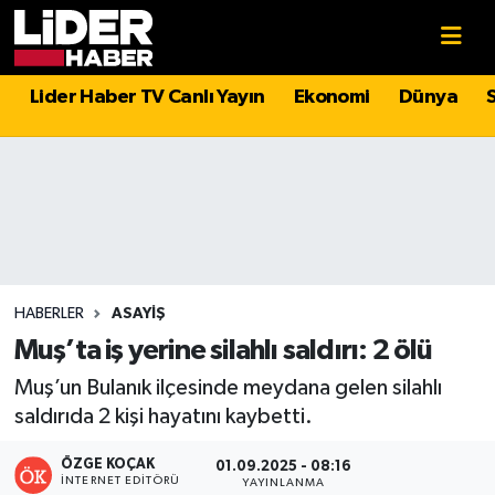
Gündem
Nöbetçi Eczaneler
Lider Haber TV Canlı Yayın
Ekonomi
Dünya
Politika
Hava Durumu
Asayiş
İstanbul Namaz Vakitleri
Dünya
Trafik Durumu
Magazin
Süper Lig Puan Durumu ve Fikstür
HABERLER
ASAYIŞ
Muş’ta iş yerine silahlı saldırı: 2 ölü
Spor
Tüm Manşetler
Muş’un Bulanık ilçesinde meydana gelen silahlı
saldırıda 2 kişi hayatını kaybetti.
Sağlık
Son Dakika Haberleri
ÖZGE KOÇAK
01.09.2025 - 08:16
Teknoloji
Haber Arşivi
İNTERNET EDITÖRÜ
YAYINLANMA