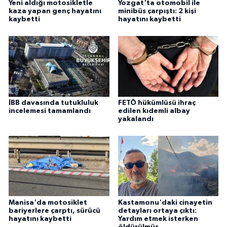
Yeni aldığı motosikletle
Yozgat'ta otomobil ile
kaza yapan genç hayatını
minibüs çarpıştı: 2 kişi
kaybetti
hayatını kaybetti
İBB davasında tutukluluk
FETÖ hükümlüsü ihraç
incelemesi tamamlandı
edilen kıdemli albay
yakalandı
Manisa'da motosiklet
Kastamonu'daki cinayetin
bariyerlere çarptı, sürücü
detayları ortaya çıktı:
hayatını kaybetti
Yardım etmek isterken
öldürülmüş