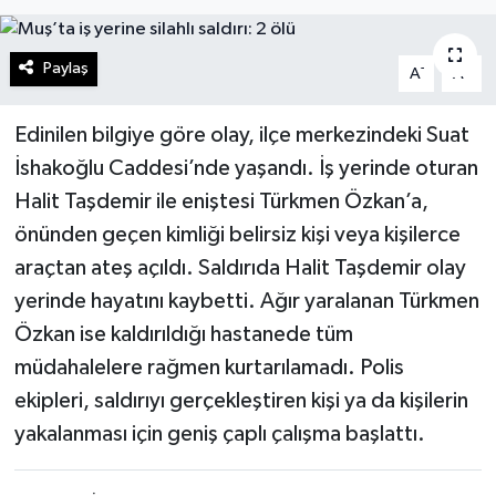
Turizm
Paylaş
-
+
A
A
Kültür - Sanat
Edinilen bilgiye göre olay, ilçe merkezindeki Suat
Lider Haber TV Canlı Yayın izle
İshakoğlu Caddesi’nde yaşandı. İş yerinde oturan
Halit Taşdemir ile eniştesi Türkmen Özkan’a,
önünden geçen kimliği belirsiz kişi veya kişilerce
araçtan ateş açıldı. Saldırıda Halit Taşdemir olay
yerinde hayatını kaybetti. Ağır yaralanan Türkmen
Özkan ise kaldırıldığı hastanede tüm
müdahalelere rağmen kurtarılamadı. Polis
ekipleri, saldırıyı gerçekleştiren kişi ya da kişilerin
yakalanması için geniş çaplı çalışma başlattı.