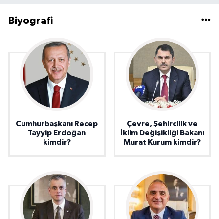
Biyografi
Cumhurbaşkanı Recep
Çevre, Şehircilik ve
Tayyip Erdoğan
İklim Değişikliği Bakanı
kimdir?
Murat Kurum kimdir?