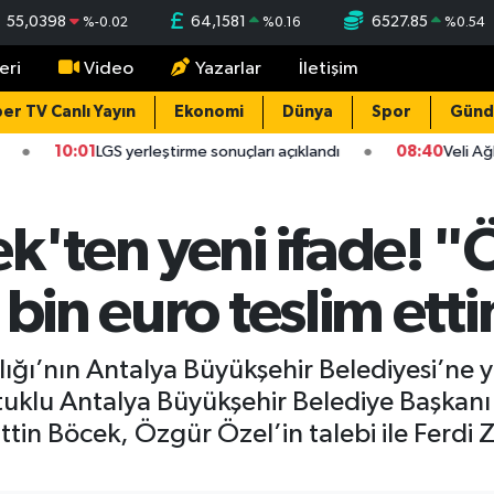
55,0398
64,1581
6527.85
%
-0.02
%
0.16
%
0.54
eri
Video
Yazarlar
İletişim
er TV Canlı Yayın
Ekonomi
Dünya
Spor
Gün
10:01
LGS yerleştirme sonuçları açıklandı
08:40
Veli Ağb
k'ten yeni ifade! "
 bin euro teslim ett
ığı’nın Antalya Büyükşehir Belediyesi’ne y
klu Antalya Büyükşehir Belediye Başkanı 
ittin Böcek, Özgür Özel’in talebi ile Ferdi