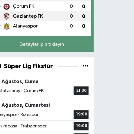
8
Çorum FK
0
0
9
Gaziantep FK
0
0
0
Alanyaspor
0
0
Detaylar için tıklayın
Süper Lig Fikstür
4 Ağustos, Cuma
latasaray - Çorum FK
21:30
5 Ağustos, Cumartesi
nyaspor - Rizespor
19:00
sımpaşa - Trabzonspor
19:00