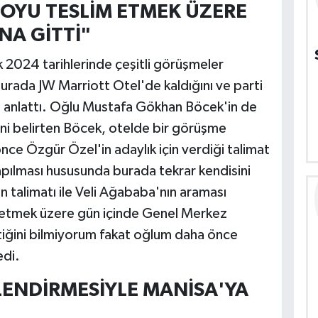
OYU TESLİM ETMEK ÜZERE
NA GİTTİ"
 2024 tarihlerinde çeşitli görüşmeler
urada JW Marriott Otel'de kaldığını ve parti
nı anlattı. Oğlu Mustafa Gökhan Böcek'in de
ni belirten Böcek, otelde bir görüşme
nce Özgür Özel'in adaylık için verdiği talimat
apılması hususunda burada tekrar kendisini
 talimatı ile Veli Ağababa'nın araması
m etmek üzere gün içinde Genel Merkez
ettiğini bilmiyorum fakat oğlum daha önce
edi.
LENDİRMESİYLE MANİSA'YA