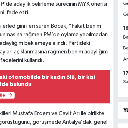
P'de adaylık belirleme sürecinin MYK önerisi
Ge
ni ifade etti.
Ga
ı ilerlediğini ileri süren Böcek, "Fakat benim
1
ulunmasına rağmen PM'de oylama yapılmadan
Ba
 adaylığım beklemeye alındı. Partideki
Be
yları açıklanmasına rağmen benim adaylığım
Am
fadelerini kullandı.
1
ki otomobilde bir kadın ölü, bir kişi
Sa
halde bulundu
üle
Y
lleri Mustafa Erdem ve Cavit Arı ile birlikte
 görüştüğünü, görüşmede Antalya'daki genel