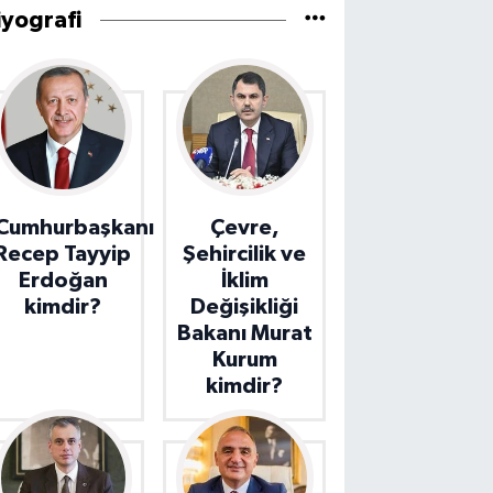
iyografi
Cumhurbaşkanı
Çevre,
Recep Tayyip
Şehircilik ve
Erdoğan
İklim
kimdir?
Değişikliği
Bakanı Murat
Kurum
kimdir?