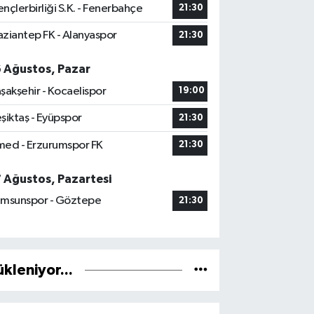
nçlerbirliği S.K. - Fenerbahçe
21:30
ziantep FK - Alanyaspor
21:30
6 Ağustos, Pazar
şakşehir - Kocaelispor
19:00
şiktaş - Eyüpspor
21:30
ed - Erzurumspor FK
21:30
7 Ağustos, Pazartesi
msunspor - Göztepe
21:30
ükleniyor...