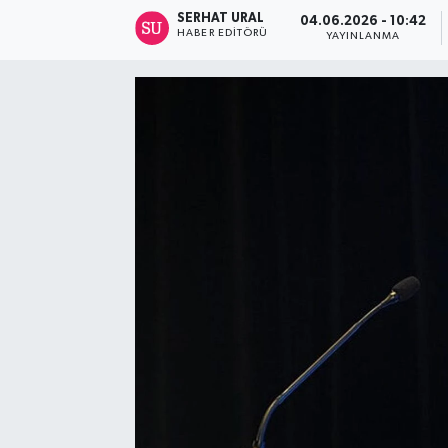
SERHAT URAL
04.06.2026 - 10:42
Turizm
HABER EDITÖRÜ
YAYINLANMA
Kültür - Sanat
Lider Haber TV Canlı Yayın izle