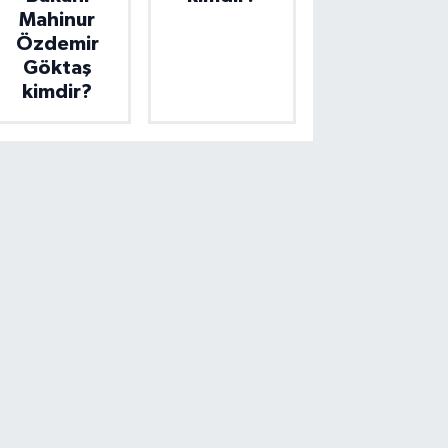
Mahinur
Özdemir
Göktaş
kimdir?