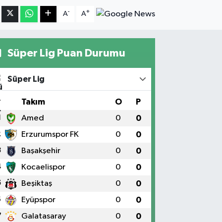
-
+
A
A
Süper Lig Puan Durumu
Süper Lig
#
Takım
O
P
1
Amed
0
0
2
Erzurumspor FK
0
0
3
Başakşehir
0
0
4
Kocaelispor
0
0
5
Beşiktaş
0
0
6
Eyüpspor
0
0
7
Galatasaray
0
0