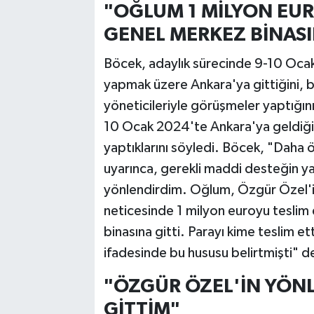
"OĞLUM 1 MİLYON EUR
GENEL MERKEZ BİNASI
Böcek, adaylık sürecinde 9-10 Ocak
yapmak üzere Ankara'ya gittiğini, b
yöneticileriyle görüşmeler yaptığı
10 Ocak 2024'te Ankara'ya geldiği
yaptıklarını söyledi. Böcek, "Daha ö
uyarınca, gerekli maddi desteğin y
yönlendirdim. Oğlum, Özgür Özel'in
neticesinde 1 milyon euroyu tesli
binasına gitti. Parayı kime teslim 
ifadesinde bu hususu belirtmişti" d
"ÖZGÜR ÖZEL'İN YÖN
GİTTİM"