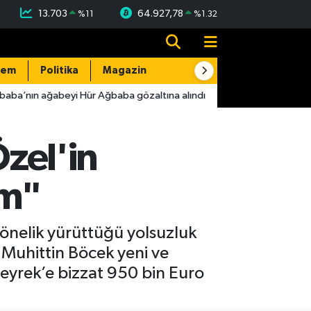
13.703
64.927,78
%
11
%
1.32
dem
Politika
Magazin
Resmi İlanlar
E-Gazete
aba’nın ağabeyi Hür Ağbaba gözaltına alındı
16:38
FETÖ üyesi 
Özel'in
im"
önelik yürüttüğü yolsuzluk
Muhittin Böcek yeni ve
 Zeyrek’e bizzat 950 bin Euro