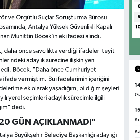
rör ve Örgütlü Suçlar Soruşturma Bürosu
psamında, Antalya Yüksek Güvenlikli Kapalı
1
an Muhittin Böcek'in ek ifadesi alındı.
 daha önce savcılıkta verdiği ifadeleri teyit
lerindeki adaylık sürecine ilişkin yeni
yledi. Böcek, "Daha önce Cumhuriyet
 ifade vermiştim. Bu ifadelerimin içeriğini
1
delerime ek olarak yaşadığım, bildiğim şeyleri
Ga
lı yerel seçimleri adaylık sürecimle ilgili
ağım" dedi.
1
Ko
 20 GÜN AÇIKLANMADI"
Ka
alya Büyükşehir Belediye Başkanlığı adaylığı