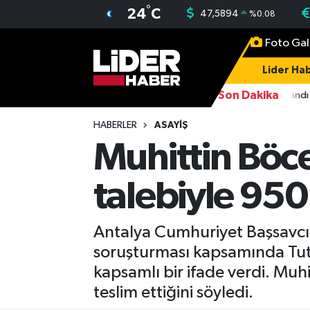
°
24
C
47,5894
%
0.08
Foto Gal
Gündem
Nöbetçi Eczaneler
Lider Hab
Politika
Hava Durumu
Son Dakika
16:38
FETÖ üyesi Burkay Karatepe tutuklandı
Asayiş
İstanbul Namaz Vakitleri
HABERLER
ASAYIŞ
Muhittin Böce
Dünya
Trafik Durumu
talebiyle 950
Magazin
Süper Lig Puan Durumu ve Fikstür
Spor
Tüm Manşetler
Antalya Cumhuriyet Başsavcıl
soruşturması kapsamında Tutu
Sağlık
Son Dakika Haberleri
kapsamlı bir ifade verdi. Muh
teslim ettiğini söyledi.
Teknoloji
Haber Arşivi