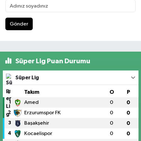
Gönder
Süper Lig Puan Durumu
Süper Lig
#
Takım
O
P
1
Amed
0
0
2
Erzurumspor FK
0
0
3
Başakşehir
0
0
4
Kocaelispor
0
0