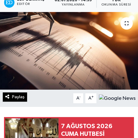
02.07.2026 - 14:33
1 DK
EDITÖR
YAYINLANMA
OKUNMA SÜRESI
Turizm
Kültür - Sanat
Lider Haber TV Canlı Yayın izle
Paylaş
-
+
A
A
7 AĞUSTOS 2026
CUMA HUTBESİ