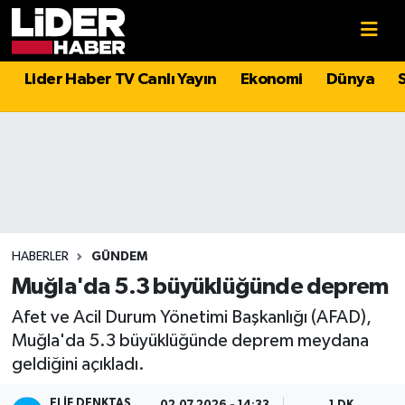
Gündem
Nöbetçi Eczaneler
Lider Haber TV Canlı Yayın
Ekonomi
Dünya
Politika
Hava Durumu
Asayiş
İstanbul Namaz Vakitleri
Dünya
Trafik Durumu
Magazin
Süper Lig Puan Durumu ve Fikstür
HABERLER
GÜNDEM
Muğla'da 5.3 büyüklüğünde deprem
Spor
Tüm Manşetler
Afet ve Acil Durum Yönetimi Başkanlığı (AFAD),
Muğla'da 5.3 büyüklüğünde deprem meydana
Sağlık
Son Dakika Haberleri
geldiğini açıkladı.
Teknoloji
Haber Arşivi
ELIF DENKTAŞ