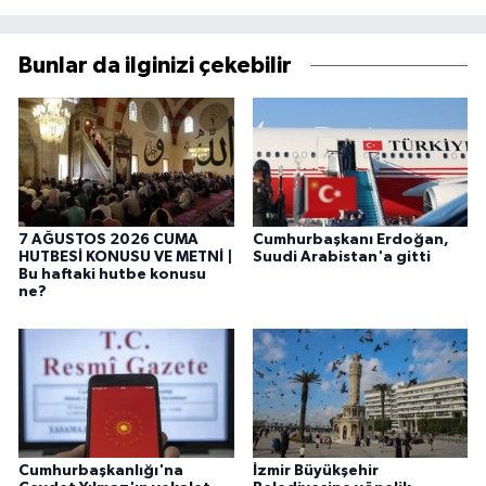
Bunlar da ilginizi çekebilir
7 AĞUSTOS 2026 CUMA
Cumhurbaşkanı Erdoğan,
HUTBESİ KONUSU VE METNİ |
Suudi Arabistan'a gitti
Bu haftaki hutbe konusu
ne?
Cumhurbaşkanlığı'na
İzmir Büyükşehir