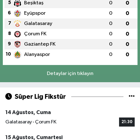
5
Beşiktaş
0
0
6
Eyüpspor
0
0
7
Galatasaray
0
0
8
Çorum FK
0
0
9
Gaziantep FK
0
0
10
Alanyaspor
0
0
Detaylar için tıklayın
Süper Lig Fikstür
14 Ağustos, Cuma
Galatasaray - Çorum FK
21:30
15 Ağustos, Cumartesi