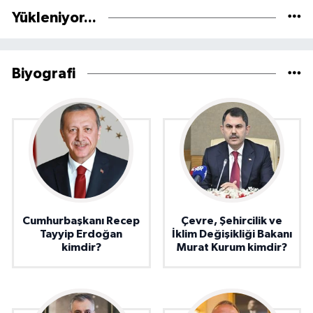
Yükleniyor...
Biyografi
Cumhurbaşkanı Recep
Çevre, Şehircilik ve
Tayyip Erdoğan
İklim Değişikliği Bakanı
kimdir?
Murat Kurum kimdir?