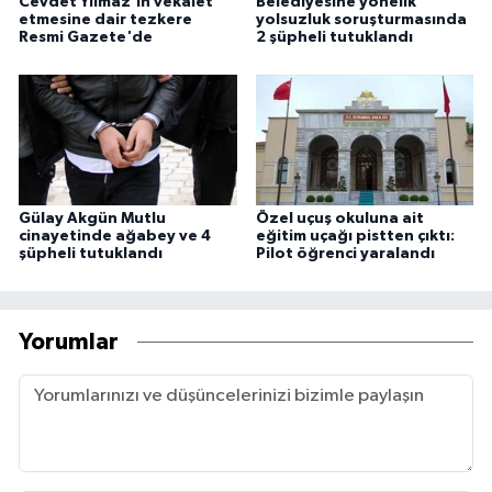
Cevdet Yılmaz'ın vekalet
Belediyesine yönelik
etmesine dair tezkere
yolsuzluk soruşturmasında
Resmi Gazete'de
2 şüpheli tutuklandı
Gülay Akgün Mutlu
Özel uçuş okuluna ait
cinayetinde ağabey ve 4
eğitim uçağı pistten çıktı:
şüpheli tutuklandı
Pilot öğrenci yaralandı
Yorumlar