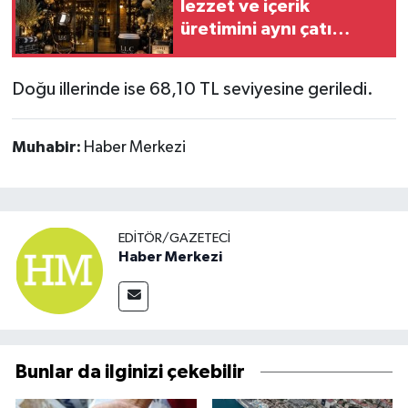
lezzet ve içerik
üretimini aynı çatı
altında buluşturan yeni
bir konsept: LLC Studio
Doğu illerinde ise 68,10 TL seviyesine geriledi.
Cafe açıldı
Muhabir:
Haber Merkezi
EDITÖR/GAZETECI
Haber Merkezi
Bunlar da ilginizi çekebilir