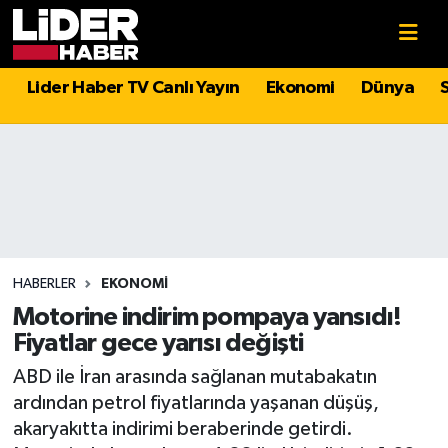
Gündem
Nöbetçi Eczaneler
Lider Haber TV Canlı Yayın
Ekonomi
Dünya
Politika
Hava Durumu
Asayiş
İstanbul Namaz Vakitleri
Dünya
Trafik Durumu
Magazin
Süper Lig Puan Durumu ve Fikstür
HABERLER
EKONOMI
Motorine indirim pompaya yansıdı!
Spor
Tüm Manşetler
Fiyatlar gece yarısı değişti
ABD ile İran arasında sağlanan mutabakatın
Sağlık
Son Dakika Haberleri
ardından petrol fiyatlarında yaşanan düşüş,
akaryakıtta indirimi beraberinde getirdi.
Teknoloji
Haber Arşivi