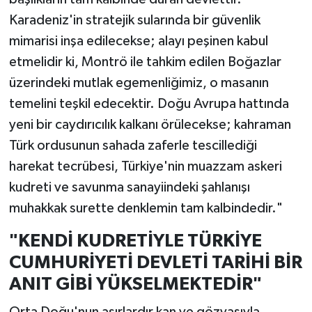
Karadeniz'in stratejik sularında bir güvenlik
mimarisi inşa edilecekse; alayı peşinen kabul
etmelidir ki, Montrö ile tahkim edilen Boğazlar
üzerindeki mutlak egemenliğimiz, o masanın
temelini teşkil edecektir. Doğu Avrupa hattında
yeni bir caydırıcılık kalkanı örülecekse; kahraman
Türk ordusunun sahada zaferle tescillediği
harekat tecrübesi, Türkiye'nin muazzam askeri
kudreti ve savunma sanayiindeki şahlanışı
muhakkak surette denklemin tam kalbindedir."
"KENDİ KUDRETİYLE TÜRKİYE
CUMHURİYETİ DEVLETİ TARİHİ BİR
ANIT GİBİ YÜKSELMEKTEDİR"
Orta Doğu'nun asırlardır kan ve gözyaşıyla