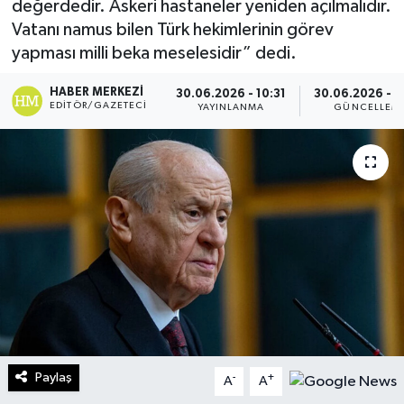
değerdedir. Askeri hastaneler yeniden açılmalıdır.
Vatanı namus bilen Türk hekimlerinin görev
Turizm
yapması milli beka meselesidir” dedi.
Kültür - Sanat
HABER MERKEZI
30.06.2026 - 10:31
30.06.2026 - 1
EDITÖR/GAZETECI
YAYINLANMA
GÜNCELLEM
Lider Haber TV Canlı Yayın izle
Paylaş
-
+
A
A