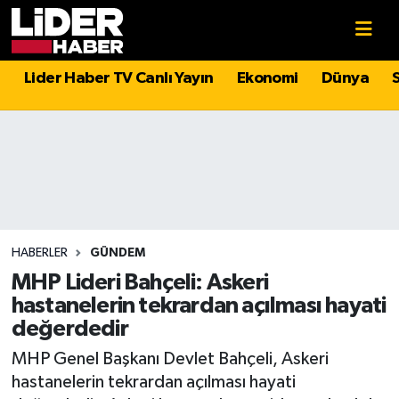
Gündem
Nöbetçi Eczaneler
Lider Haber TV Canlı Yayın
Ekonomi
Dünya
Politika
Hava Durumu
Asayiş
İstanbul Namaz Vakitleri
Dünya
Trafik Durumu
Magazin
Süper Lig Puan Durumu ve Fikstür
HABERLER
GÜNDEM
MHP Lideri Bahçeli: Askeri
Spor
Tüm Manşetler
hastanelerin tekrardan açılması hayati
değerdedir
Sağlık
Son Dakika Haberleri
MHP Genel Başkanı Devlet Bahçeli, Askeri
hastanelerin tekrardan açılması hayati
Teknoloji
Haber Arşivi