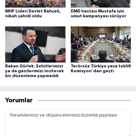
MHP Lideri Devlet Bahçeli,
DMD hastası Mustafa için
nikah şahidi oldu
umut kampanyası sürüyor
Bakan Gürlek: Şehitlerimizi
Terörsüz Türkiye yasa teklifi
ya da gazilerimizi incitecek
Komisyon'dan geçti
bir düzenleme yapmadık
Yorumlar