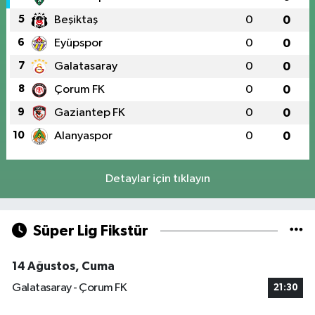
5
Beşiktaş
0
0
6
Eyüpspor
0
0
7
Galatasaray
0
0
8
Çorum FK
0
0
9
Gaziantep FK
0
0
10
Alanyaspor
0
0
Detaylar için tıklayın
Süper Lig Fikstür
14 Ağustos, Cuma
Galatasaray - Çorum FK
21:30