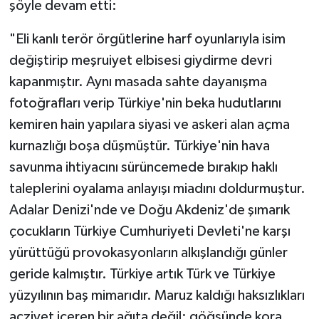
şöyle devam etti:
"Eli kanlı terör örgütlerine harf oyunlarıyla isim
değiştirip meşruiyet elbisesi giydirme devri
kapanmıştır. Aynı masada sahte dayanışma
fotoğrafları verip Türkiye'nin beka hudutlarını
kemiren hain yapılara siyasi ve askeri alan açma
kurnazlığı boşa düşmüştür. Türkiye'nin hava
savunma ihtiyacını sürüncemede bırakıp haklı
taleplerini oyalama anlayışı miadını doldurmuştur.
Adalar Denizi'nde ve Doğu Akdeniz'de şımarık
çocukların Türkiye Cumhuriyeti Devleti'ne karşı
yürüttüğü provokasyonların alkışlandığı günler
geride kalmıştır. Türkiye artık Türk ve Türkiye
yüzyılının baş mimarıdır. Maruz kaldığı haksızlıkları
acziyet içeren bir ağıta değil; göğsünde kora,