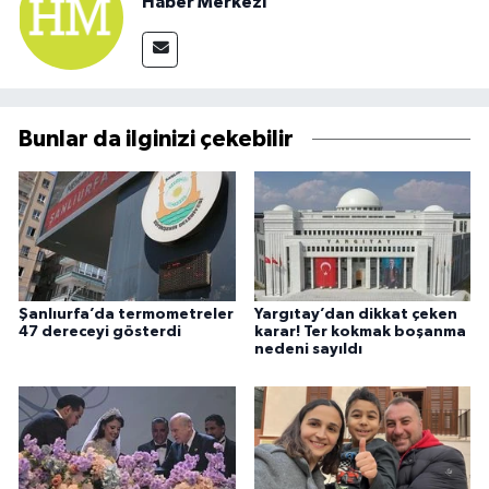
Haber Merkezi
Bunlar da ilginizi çekebilir
Şanlıurfa’da termometreler
Yargıtay’dan dikkat çeken
47 dereceyi gösterdi
karar! Ter kokmak boşanma
nedeni sayıldı