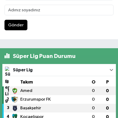
Gönder
Süper Lig Puan Durumu
Süper Lig
#
Takım
O
P
1
Amed
0
0
2
Erzurumspor FK
0
0
3
Başakşehir
0
0
4
Kocaelispor
0
0