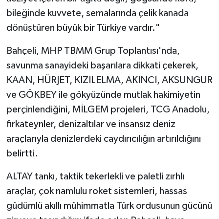
bileğinde kuvvete, semalarında çelik kanada
dönüştüren büyük bir Türkiye vardır."
Bahçeli, MHP TBMM Grup Toplantısı'nda,
savunma sanayideki başarılara dikkati çekerek,
KAAN, HÜRJET, KIZILELMA, AKINCI, AKSUNGUR
ve GÖKBEY ile gökyüzünde mutlak hakimiyetin
perçinlendiğini, MİLGEM projeleri, TCG Anadolu,
fırkateynler, denizaltılar ve insansız deniz
araçlarıyla denizlerdeki caydırıcılığın artırıldığını
belirtti.
ALTAY tankı, taktik tekerlekli ve paletli zırhlı
araçlar, çok namlulu roket sistemleri, hassas
güdümlü akıllı mühimmatla Türk ordusunun gücünü