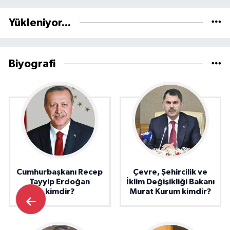
Yükleniyor...
Biyografi
Cumhurbaşkanı Recep
Çevre, Şehircilik ve
Tayyip Erdoğan
İklim Değişikliği Bakanı
kimdir?
Murat Kurum kimdir?