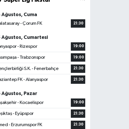
4 Ağustos, Cuma
latasaray - Çorum FK
21:30
5 Ağustos, Cumartesi
nyaspor - Rizespor
19:00
sımpaşa - Trabzonspor
19:00
nçlerbirliği S.K. - Fenerbahçe
21:30
ziantep FK - Alanyaspor
21:30
6 Ağustos, Pazar
şakşehir - Kocaelispor
19:00
şiktaş - Eyüpspor
21:30
ed - Erzurumspor FK
21:30