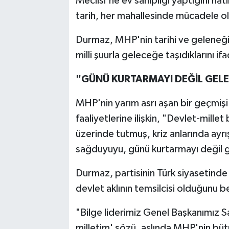
Meclisi'ne ev sahipliği yaptığını ha
tarih, her mahallesinde mücadele o
Durmaz, MHP'nin tarihi ve geleneği
milli şuurla geleceğe taşıdıklarını ifa
"GÜNÜ KURTARMAYI DEĞİL GELEC
MHP'nin yarım asrı aşan bir geçmiş
faaliyetlerine ilişkin, "Devlet-mille
üzerinde tutmuş, kriz anlarında ayrı
sağduyuyu, günü kurtarmayı değil ge
Durmaz, partisinin Türk siyasetinde 
devlet aklının temsilcisi olduğunu b
"Bilge liderimiz Genel Başkanımız S
milletim' sözü, aslında MHP'nin büt