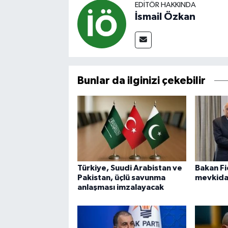
EDITÖR HAKKINDA
İsmail Özkan
Bunlar da ilginizi çekebilir
Türkiye, Suudi Arabistan ve
Bakan Fi
Pakistan, üçlü savunma
mevkidaş
anlaşması imzalayacak