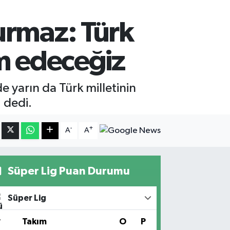
urmaz: Türk
m edeceğiz
yarın da Türk milletinin
 dedi.
-
+
A
A
Süper Lig Puan Durumu
Süper Lig
#
Takım
O
P