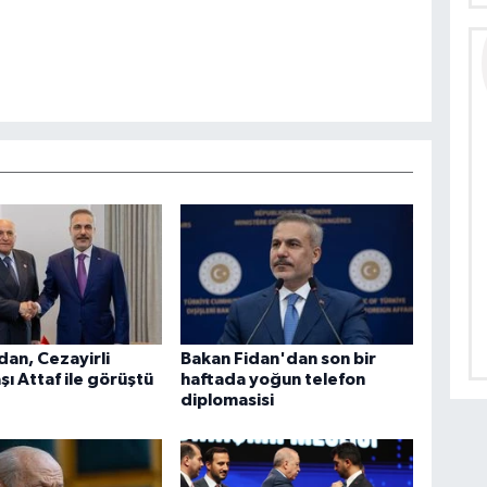
dan, Cezayirli
Bakan Fidan'dan son bir
ı Attaf ile görüştü
haftada yoğun telefon
diplomasisi