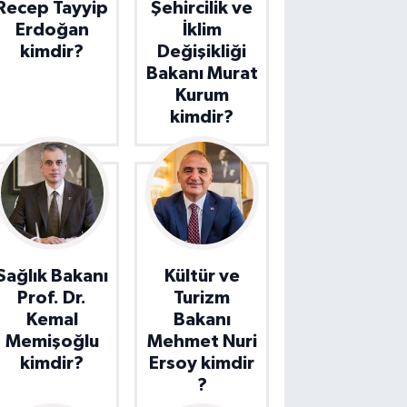
Recep Tayyip
Şehircilik ve
Erdoğan
İklim
kimdir?
Değişikliği
Bakanı Murat
Kurum
kimdir?
Sağlık Bakanı
Kültür ve
Prof. Dr.
Turizm
Kemal
Bakanı
Memişoğlu
Mehmet Nuri
kimdir?
Ersoy kimdir
?