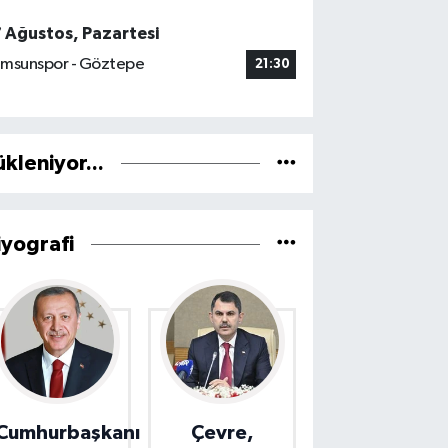
7 Ağustos, Pazartesi
msunspor - Göztepe
21:30
ükleniyor...
iyografi
Cumhurbaşkanı
Çevre,