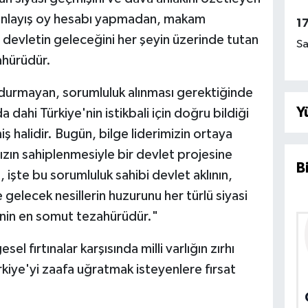
Bu anlayış oy hesabı yapmadan, makam
1
 devletin geleceğini her şeyin üzerinde tutan
Sa
ahürüdür.
durmayan, sorumluluk alınması gerektiğinde
Y
a dahi Türkiye'nin istikbali için doğru bildiği
 halidir. Bugün, bilge liderimizin ortaya
ın sahiplenmesiyle bir devlet projesine
B
işte bu sorumluluk sahibi devlet aklının,
ve gelecek nesillerin huzurunu her türlü siyasi
enin en somut tezahürüdür."
l fırtınalar karşısında milli varlığın zırhı
iye'yi zaafa uğratmak isteyenlere fırsat