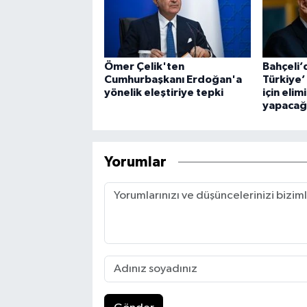
Ömer Çelik'ten
Bahçeli’
Cumhurbaşkanı Erdoğan'a
Türkiye’
yönelik eleştiriye tepki
için eli
yapacağ
Yorumlar