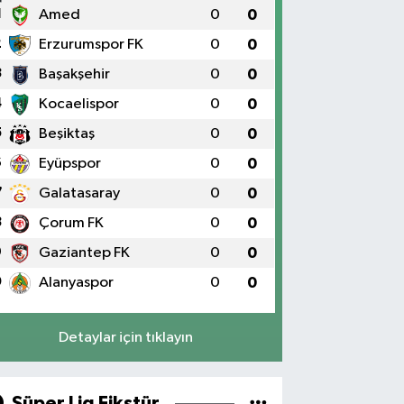
1
Amed
0
0
2
Erzurumspor FK
0
0
3
Başakşehir
0
0
4
Kocaelispor
0
0
5
Beşiktaş
0
0
6
Eyüpspor
0
0
7
Galatasaray
0
0
8
Çorum FK
0
0
9
Gaziantep FK
0
0
0
Alanyaspor
0
0
Detaylar için tıklayın
Süper Lig Fikstür