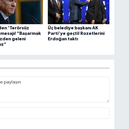
den ‘Terörsüz
Üç belediye başkanı AK
 mesajı! “Başarmak
Parti'ye geçti! Rozetlerini
mizden geleni
Erdoğan taktı
ız”