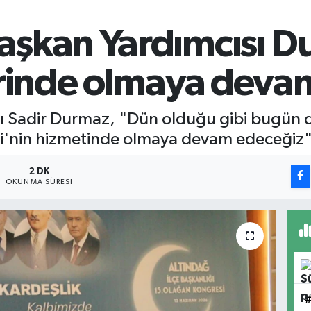
şkan Yardımcısı D
mrinde olmaya deva
Sadir Durmaz, "Dün olduğu gibi bugün de 
i'nin hizmetinde olmaya devam edeceğiz"
2 DK
OKUNMA SÜRESI