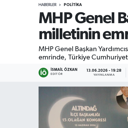
HABERLER
POLITIKA
Turizm
MHP Genel Ba
Kültür - Sanat
milletinin e
Lider Haber TV Canlı Yayın izle
MHP Genel Başkan Yardımcısı 
emrinde, Türkiye Cumhuriyet
İSMAIL ÖZKAN
13.06.2026 - 19:28
EDITÖR
YAYINLANMA