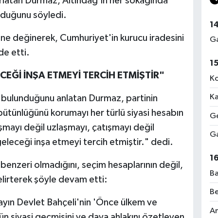
tırlatan Durmaz, Altındağ'ın her sokağında
lduğunu söyledi.
1
ne değinerek, Cumhuriyet'in kurucu iradesini
Ga
de etti.
1
EĞİ İNŞA ETMEYİ TERCİH ETMİŞTİR"
Ko
Ka
i bulunduğunu anlatan Durmaz, partinin
t bütünlüğünü korumayı her türlü siyasi hesabın
Ge
şmayı değil uzlaşmayı, çatışmayı değil
Ga
leceği inşa etmeyi tercih etmiştir." dedi.
1
benzeri olmadığını, seçim hesaplarının değil,
Ba
elirterek şöyle devam etti:
Be
ayın Devlet Bahçeli'nin 'Önce ülkem ve
Am
ün siyasi geçmişini ve dava ahlakını özetleyen