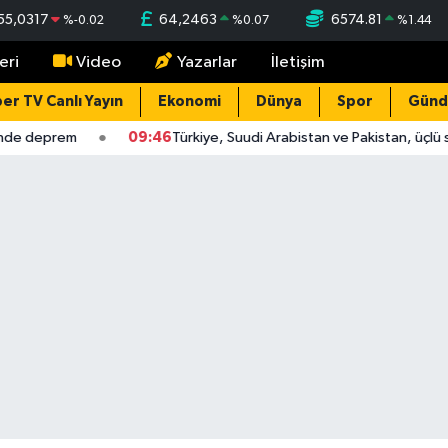
55,0317
64,2463
6574.81
%
-0.02
%
0.07
%
1.44
eri
Video
Yazarlar
İletişim
er TV Canlı Yayın
Ekonomi
Dünya
Spor
Gün
de deprem
09:46
Türkiye, Suudi Arabistan ve Pakistan, üçlü s