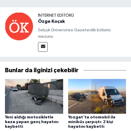
İNTERNET EDITÖRÜ
Özge Koçak
Selçuk Üniversitesi Gazetecilik bölümü
mezunu
Bunlar da ilginizi çekebilir
Yeni aldığı motosikletle
Yozgat'ta otomobil ile
kaza yapan genç hayatını
minibüs çarpıştı: 2 kişi
kaybetti
hayatını kaybetti