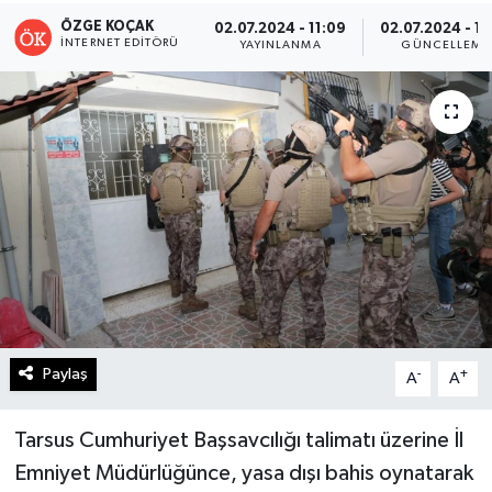
ÖZGE KOÇAK
02.07.2024 - 11:09
02.07.2024 - 11
Turizm
İNTERNET EDITÖRÜ
YAYINLANMA
GÜNCELLEME
Kültür - Sanat
Lider Haber TV Canlı Yayın izle
Paylaş
-
+
A
A
Tarsus Cumhuriyet Başsavcılığı talimatı üzerine İl
Emniyet Müdürlüğünce, yasa dışı bahis oynatarak