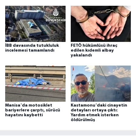
İBB davasında tutukluluk
FETÖ hükümlüsü ihraç
incelemesi tamamlandı
edilen kıdemli albay
yakalandı
Manisa'da motosiklet
Kastamonu'daki cinayetin
bariyerlere çarptı, sürücü
detayları ortaya çıktı:
hayatını kaybetti
Yardım etmek isterken
öldürülmüş