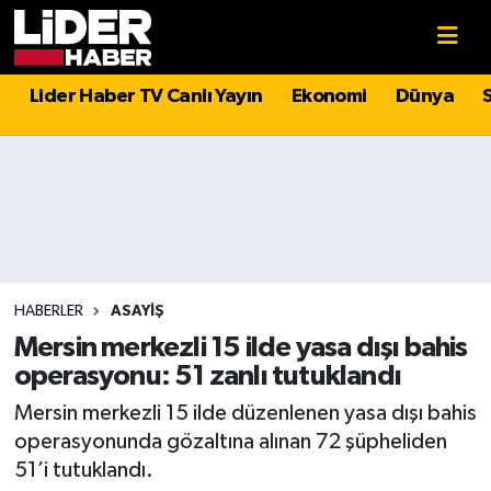
Gündem
Nöbetçi Eczaneler
Lider Haber TV Canlı Yayın
Ekonomi
Dünya
Politika
Hava Durumu
Asayiş
İstanbul Namaz Vakitleri
Dünya
Trafik Durumu
Magazin
Süper Lig Puan Durumu ve Fikstür
HABERLER
ASAYIŞ
Mersin merkezli 15 ilde yasa dışı bahis
Spor
Tüm Manşetler
operasyonu: 51 zanlı tutuklandı
Mersin merkezli 15 ilde düzenlenen yasa dışı bahis
Sağlık
Son Dakika Haberleri
operasyonunda gözaltına alınan 72 şüpheliden
51’i tutuklandı.
Teknoloji
Haber Arşivi