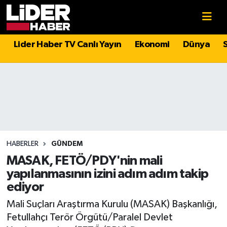
Gündem
Nöbetçi Eczaneler
Lider Haber TV Canlı Yayın
Ekonomi
Dünya
Politika
Hava Durumu
Asayiş
İstanbul Namaz Vakitleri
Dünya
Trafik Durumu
Magazin
Süper Lig Puan Durumu ve Fikstür
HABERLER
GÜNDEM
MASAK, FETÖ/PDY'nin mali
Spor
Tüm Manşetler
yapılanmasının izini adım adım takip
ediyor
Sağlık
Son Dakika Haberleri
Mali Suçları Araştırma Kurulu (MASAK) Başkanlığı,
Fetullahçı Terör Örgütü/Paralel Devlet
Teknoloji
Haber Arşivi