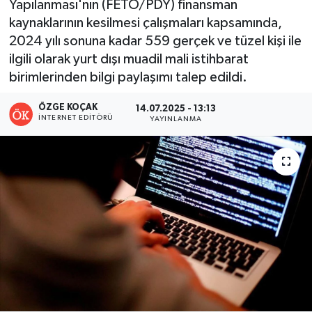
Yapılanması'nın (FETÖ/PDY) finansman
kaynaklarının kesilmesi çalışmaları kapsamında,
Turizm
2024 yılı sonuna kadar 559 gerçek ve tüzel kişi ile
ilgili olarak yurt dışı muadil mali istihbarat
Kültür - Sanat
birimlerinden bilgi paylaşımı talep edildi.
Lider Haber TV Canlı Yayın izle
ÖZGE KOÇAK
14.07.2025 - 13:13
İNTERNET EDITÖRÜ
YAYINLANMA