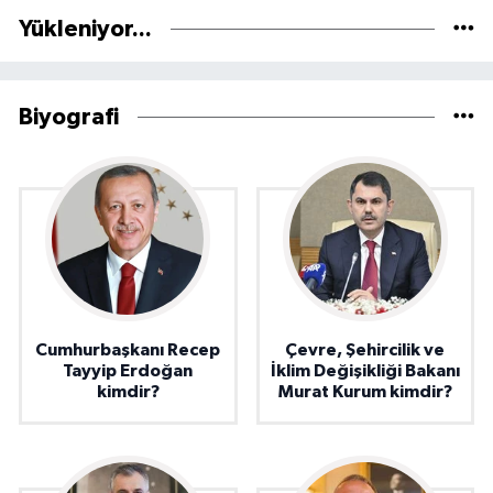
Yükleniyor...
Biyografi
Cumhurbaşkanı Recep
Çevre, Şehircilik ve
Tayyip Erdoğan
İklim Değişikliği Bakanı
kimdir?
Murat Kurum kimdir?