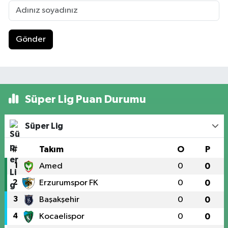
Gönder
Süper Lig Puan Durumu
Süper Lig
#
Takım
O
P
1
Amed
0
0
2
Erzurumspor FK
0
0
3
Başakşehir
0
0
4
Kocaelispor
0
0