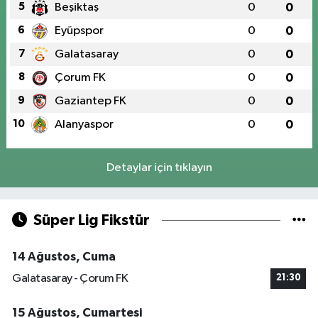
5
Beşiktaş
0
0
6
Eyüpspor
0
0
7
Galatasaray
0
0
8
Çorum FK
0
0
9
Gaziantep FK
0
0
10
Alanyaspor
0
0
Detaylar için tıklayın
Süper Lig Fikstür
14 Ağustos, Cuma
Galatasaray - Çorum FK
21:30
15 Ağustos, Cumartesi