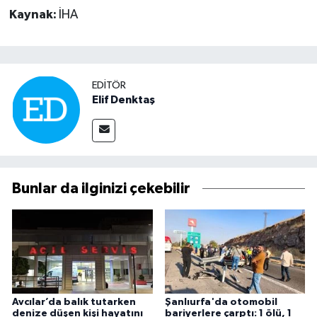
Kaynak:
İHA
EDITÖR
Elif Denktaş
Bunlar da ilginizi çekebilir
Avcılar’da balık tutarken
Şanlıurfa'da otomobil
denize düşen kişi hayatını
bariyerlere çarptı: 1 ölü, 1