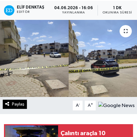
ELIF DENKTAŞ
04.06.2026 - 16:06
1 DK
Turizm
EDITÖR
YAYINLANMA
OKUNMA SÜRESI
Kültür - Sanat
Lider Haber TV Canlı Yayın izle
Paylaş
-
+
A
A
Çalıntı araçla 10