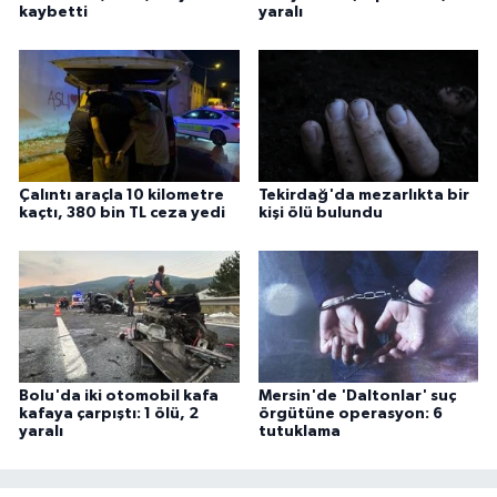
kaybetti
yaralı
Çalıntı araçla 10 kilometre
Tekirdağ'da mezarlıkta bir
kaçtı, 380 bin TL ceza yedi
kişi ölü bulundu
Bolu'da iki otomobil kafa
Mersin'de 'Daltonlar' suç
kafaya çarpıştı: 1 ölü, 2
örgütüne operasyon: 6
yaralı
tutuklama