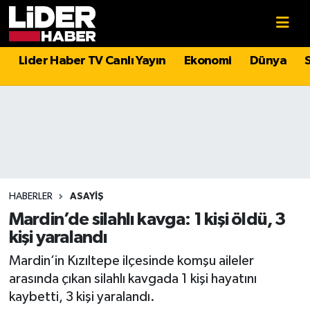
Gündem
Nöbetçi Eczaneler
Lider Haber TV Canlı Yayın
Ekonomi
Dünya
Politika
Hava Durumu
Asayiş
İstanbul Namaz Vakitleri
Dünya
Trafik Durumu
Magazin
Süper Lig Puan Durumu ve Fikstür
HABERLER
ASAYIŞ
Mardin’de silahlı kavga: 1 kişi öldü, 3
Spor
Tüm Manşetler
kişi yaralandı
Mardin’in Kızıltepe ilçesinde komşu aileler
Sağlık
Son Dakika Haberleri
arasında çıkan silahlı kavgada 1 kişi hayatını
kaybetti, 3 kişi yaralandı.
Teknoloji
Haber Arşivi