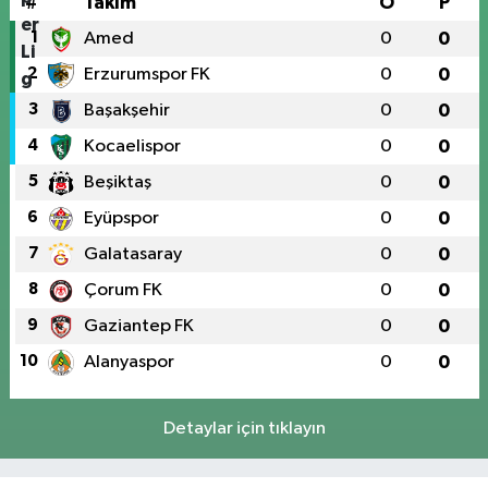
#
Takım
O
P
1
Amed
0
0
2
Erzurumspor FK
0
0
3
Başakşehir
0
0
4
Kocaelispor
0
0
5
Beşiktaş
0
0
6
Eyüpspor
0
0
7
Galatasaray
0
0
8
Çorum FK
0
0
9
Gaziantep FK
0
0
10
Alanyaspor
0
0
Detaylar için tıklayın