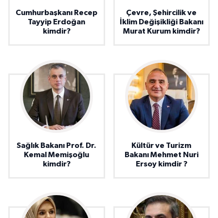
Cumhurbaşkanı Recep
Çevre, Şehircilik ve
Tayyip Erdoğan
İklim Değişikliği Bakanı
kimdir?
Murat Kurum kimdir?
Sağlık Bakanı Prof. Dr.
Kültür ve Turizm
Kemal Memişoğlu
Bakanı Mehmet Nuri
kimdir?
Ersoy kimdir ?