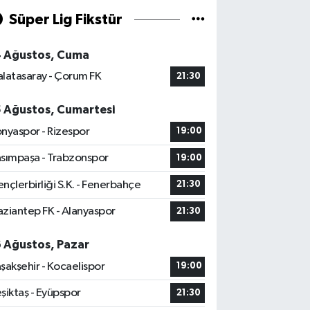
Süper Lig Fikstür
4 Ağustos, Cuma
latasaray - Çorum FK
21:30
5 Ağustos, Cumartesi
nyaspor - Rizespor
19:00
sımpaşa - Trabzonspor
19:00
nçlerbirliği S.K. - Fenerbahçe
21:30
ziantep FK - Alanyaspor
21:30
6 Ağustos, Pazar
şakşehir - Kocaelispor
19:00
şiktaş - Eyüpspor
21:30