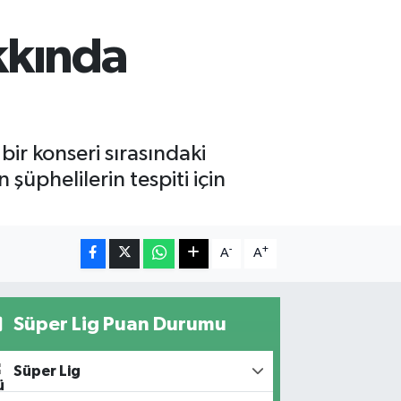
kkında
ir konseri sırasındaki
şüphelilerin tespiti için
-
+
A
A
Süper Lig Puan Durumu
Süper Lig