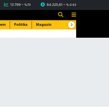
13.799
64.225,61
%
70
%
-0.63
dem
Politika
Magazin
Resmi İlanlar
E-Gazete