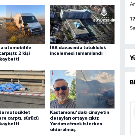
Am
1
Sa
a otomobil ile
İBB davasında tutukluluk
arpıştı: 2 kişi
incelemesi tamamlandı
Y
 kaybetti
B
da motosiklet
Kastamonu'daki cinayetin
ere çarptı, sürücü
detayları ortaya çıktı:
 kaybetti
Yardım etmek isterken
öldürülmüş