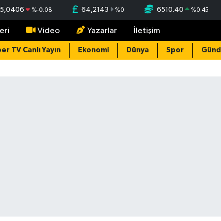
5,0406
64,2143
6510.40
%
-0.08
%
0
%
0.45
eri
Video
Yazarlar
İletişim
er TV Canlı Yayın
Ekonomi
Dünya
Spor
Gün