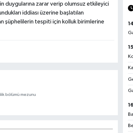
rin duygularına zarar verip olumsuz etkileyici
ndukları iddiası üzerine başlatılan
şüphelilerin tespiti için kolluk birimlerine
1
Ga
1
Ko
Ka
Ge
Ga
ilik bölümü mezunu
1
Ba
Be