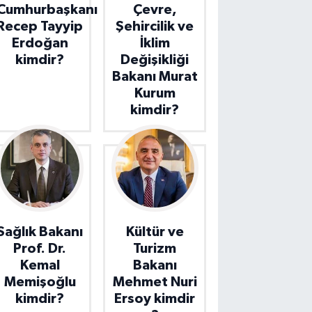
Cumhurbaşkanı
Çevre,
Recep Tayyip
Şehircilik ve
Erdoğan
İklim
kimdir?
Değişikliği
Bakanı Murat
Kurum
kimdir?
Sağlık Bakanı
Kültür ve
Prof. Dr.
Turizm
Kemal
Bakanı
Memişoğlu
Mehmet Nuri
kimdir?
Ersoy kimdir