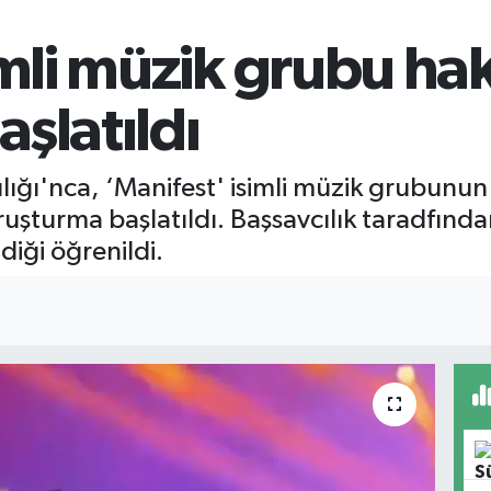
imli müzik grubu ha
şlatıldı
ığı'nca, ‘Manifest' isimli müzik grubunun b
uşturma başlatıldı. Başsavcılık taradfından 
ldiği öğrenildi.