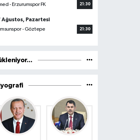
ed - Erzurumspor FK
21:30
7 Ağustos, Pazartesi
msunspor - Göztepe
21:30
ükleniyor...
iyografi