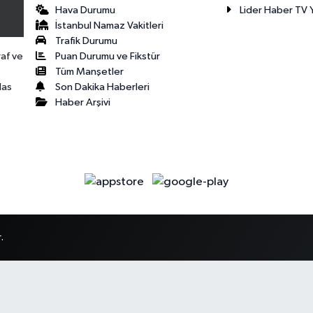
Hava Durumu
Lider Haber TV Y
İstanbul Namaz Vakitleri
Trafik Durumu
Puan Durumu ve Fikstür
raf ve
Tüm Manşetler
Son Dakika Haberleri
las
Haber Arşivi
.