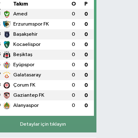
#
Takım
O
P
1
Amed
0
0
2
Erzurumspor FK
0
0
3
Başakşehir
0
0
4
Kocaelispor
0
0
5
Beşiktaş
0
0
6
Eyüpspor
0
0
7
Galatasaray
0
0
8
Çorum FK
0
0
9
Gaziantep FK
0
0
0
Alanyaspor
0
0
Detaylar için tıklayın