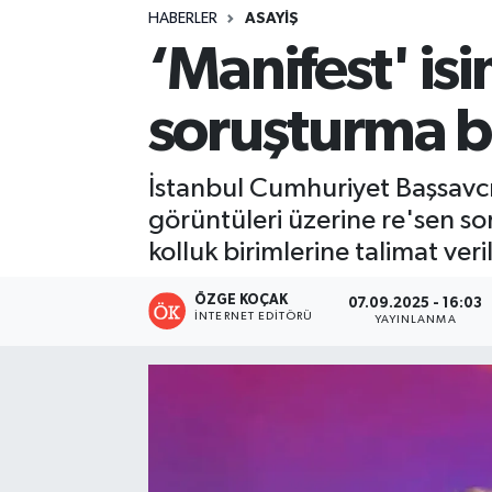
HABERLER
ASAYIŞ
Turizm
‘Manifest' is
Kültür - Sanat
soruşturma ba
Lider Haber TV Canlı Yayın izle
İstanbul Cumhuriyet Başsavcıl
görüntüleri üzerine re'sen sor
kolluk birimlerine talimat veri
ÖZGE KOÇAK
07.09.2025 - 16:03
İNTERNET EDITÖRÜ
YAYINLANMA