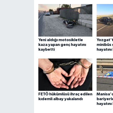
Yeni aldığı motosikletle
Yozgat't
kaza yapan genç hayatını
minibüs ç
kaybetti
hayatını
FETÖ hükümlüsü ihraç edilen
Manisa'
kıdemli albay yakalandı
bariyerl
hayatını