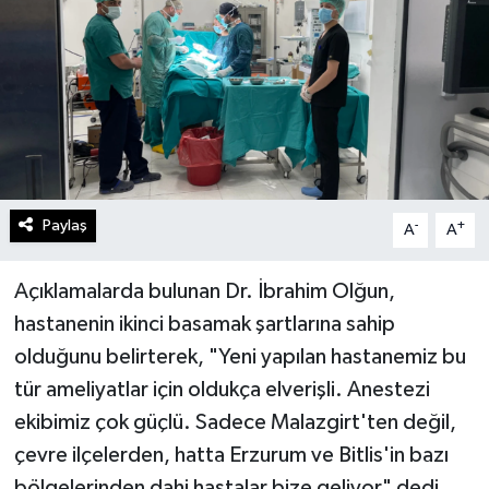
Turizm
Kültür - Sanat
Lider Haber TV Canlı Yayın izle
Paylaş
-
+
A
A
Açıklamalarda bulunan Dr. İbrahim Olğun,
hastanenin ikinci basamak şartlarına sahip
olduğunu belirterek, "Yeni yapılan hastanemiz bu
tür ameliyatlar için oldukça elverişli. Anestezi
ekibimiz çok güçlü. Sadece Malazgirt'ten değil,
çevre ilçelerden, hatta Erzurum ve Bitlis'in bazı
bölgelerinden dahi hastalar bize geliyor" dedi.