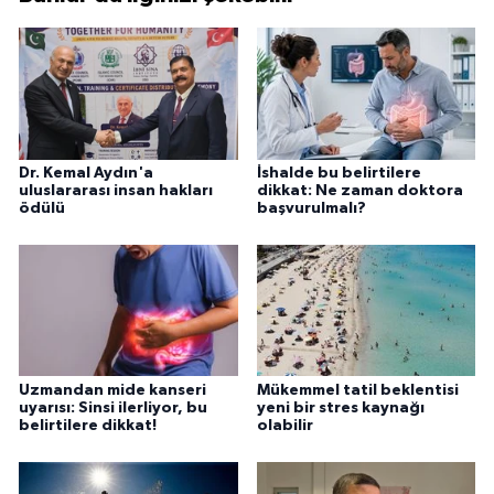
Dr. Kemal Aydın'a
İshalde bu belirtilere
uluslararası insan hakları
dikkat: Ne zaman doktora
ödülü
başvurulmalı?
Uzmandan mide kanseri
Mükemmel tatil beklentisi
uyarısı: Sinsi ilerliyor, bu
yeni bir stres kaynağı
belirtilere dikkat!
olabilir