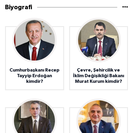
Biyografi
Cumhurbaşkanı Recep
Çevre, Şehircilik ve
Tayyip Erdoğan
İklim Değişikliği Bakanı
kimdir?
Murat Kurum kimdir?