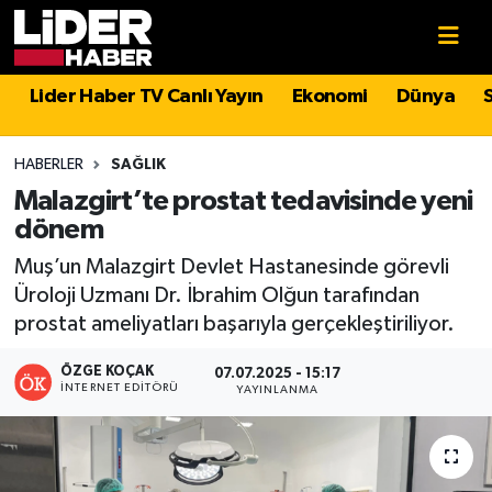
Gündem
Nöbetçi Eczaneler
Lider Haber TV Canlı Yayın
Ekonomi
Dünya
Politika
Hava Durumu
HABERLER
SAĞLIK
Asayiş
İstanbul Namaz Vakitleri
Malazgirt’te prostat tedavisinde yeni
dönem
Dünya
Trafik Durumu
Muş’un Malazgirt Devlet Hastanesinde görevli
Üroloji Uzmanı Dr. İbrahim Olğun tarafından
Magazin
Süper Lig Puan Durumu ve Fikstür
prostat ameliyatları başarıyla gerçekleştiriliyor.
Spor
Tüm Manşetler
ÖZGE KOÇAK
07.07.2025 - 15:17
İNTERNET EDITÖRÜ
YAYINLANMA
Sağlık
Son Dakika Haberleri
Teknoloji
Haber Arşivi