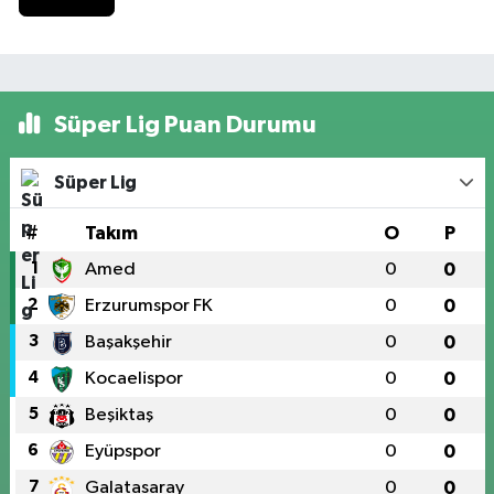
Süper Lig Puan Durumu
Süper Lig
#
Takım
O
P
1
Amed
0
0
2
Erzurumspor FK
0
0
3
Başakşehir
0
0
4
Kocaelispor
0
0
5
Beşiktaş
0
0
6
Eyüpspor
0
0
7
Galatasaray
0
0