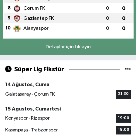
8
Çorum FK
0
0
9
Gaziantep FK
0
0
10
Alanyaspor
0
0
Detaylar için tıklayın
Süper Lig Fikstür
14 Ağustos, Cuma
Galatasaray - Çorum FK
21:30
15 Ağustos, Cumartesi
Konyaspor - Rizespor
19:00
Kasımpaşa - Trabzonspor
19:00