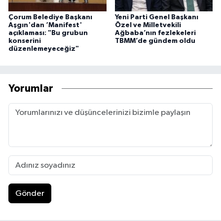
Çorum Belediye Başkanı
Yeni Parti Genel Başkanı
Aşgın'dan ‘Manifest'
Özel ve Milletvekili
açıklaması: "Bu grubun
Ağbaba’nın fezlekeleri
konserini
TBMM’de gündem oldu
düzenlemeyeceğiz"
Yorumlar
Gönder