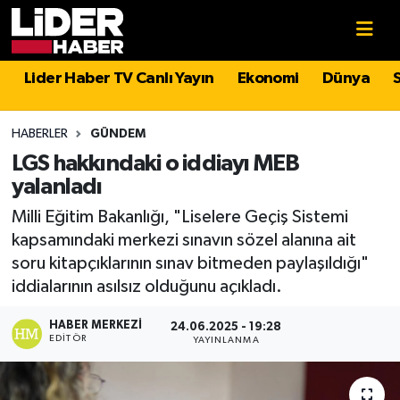
Gündem
Nöbetçi Eczaneler
Lider Haber TV Canlı Yayın
Ekonomi
Dünya
Politika
Hava Durumu
HABERLER
GÜNDEM
Asayiş
İstanbul Namaz Vakitleri
LGS hakkındaki o iddiayı MEB
yalanladı
Dünya
Trafik Durumu
Milli Eğitim Bakanlığı, "Liselere Geçiş Sistemi
kapsamındaki merkezi sınavın sözel alanına ait
Magazin
Süper Lig Puan Durumu ve Fikstür
soru kitapçıklarının sınav bitmeden paylaşıldığı"
iddialarının asılsız olduğunu açıkladı.
Spor
Tüm Manşetler
HABER MERKEZI
24.06.2025 - 19:28
Sağlık
Son Dakika Haberleri
EDITÖR
YAYINLANMA
Teknoloji
Haber Arşivi