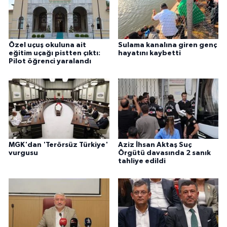
Özel uçuş okuluna ait
Sulama kanalına giren genç
eğitim uçağı pistten çıktı:
hayatını kaybetti
Pilot öğrenci yaralandı
MGK'dan 'Terörsüz Türkiye'
Aziz İhsan Aktaş Suç
vurgusu
Örgütü davasında 2 sanık
tahliye edildi