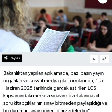
Turizm
Kültür - Sanat
Lider Haber TV Canlı Yayın izle
Paylaş
-
+
A
A
Bakanlıktan yapılan açıklamada, bazı basın yayın
organları ve sosyal medya platformlarında, "15
Haziran 2025 tarihinde gerçekleştirilen LGS
kapsamındaki merkezi sınavın sözel alanına ait
soru kitapçıklarının sınav bitmeden paylaşıldığı ve
bu durumun sınav güvenliğini zedelediği"