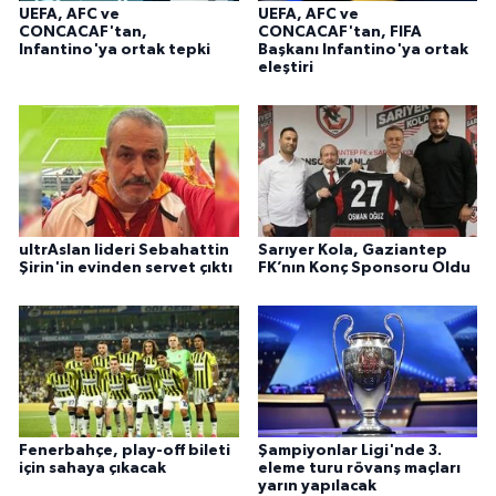
UEFA, AFC ve
UEFA, AFC ve
CONCACAF'tan,
CONCACAF'tan, FIFA
Infantino'ya ortak tepki
Başkanı Infantino'ya ortak
eleştiri
ultrAslan lideri Sebahattin
Sarıyer Kola, Gaziantep
Şirin'in evinden servet çıktı
FK’nın Konç Sponsoru Oldu
Fenerbahçe, play-off bileti
Şampiyonlar Ligi'nde 3.
için sahaya çıkacak
eleme turu rövanş maçları
yarın yapılacak