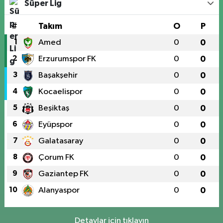
Süper Lig
#
Takım
O
P
1
Amed
0
0
2
Erzurumspor FK
0
0
3
Başakşehir
0
0
4
Kocaelispor
0
0
5
Beşiktaş
0
0
6
Eyüpspor
0
0
7
Galatasaray
0
0
8
Çorum FK
0
0
9
Gaziantep FK
0
0
10
Alanyaspor
0
0
Detaylar için tıklayın