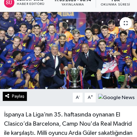
11.05.2026 - 08:14
1 DK
HABER EDITÖRÜ
YAYINLANMA
OKUNMA SÜRESI
Turizm
Kültür - Sanat
Lider Haber TV Canlı Yayın izle
Paylaş
-
+
A
A
İspanya La Liga’nın 35. haftasında oynanan El
Clasico’da Barcelona, Camp Nou'da Real Madrid
ile karşılaştı. Milli oyuncu Arda Güler sakatlığından