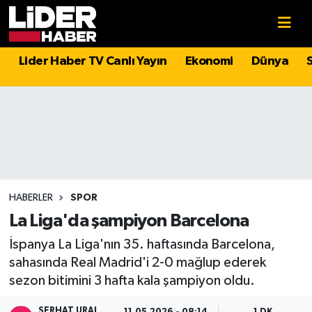
Gündem
Nöbetçi Eczaneler
Lider Haber TV Canlı Yayın
Ekonomi
Dünya
Politika
Hava Durumu
Asayiş
İstanbul Namaz Vakitleri
Dünya
Trafik Durumu
Magazin
Süper Lig Puan Durumu ve Fikstür
HABERLER
SPOR
La Liga'da şampiyon Barcelona
Spor
Tüm Manşetler
İspanya La Liga'nın 35. haftasında Barcelona,
sahasında Real Madrid'i 2-0 mağlup ederek
Sağlık
Son Dakika Haberleri
sezon bitimini 3 hafta kala şampiyon oldu.
Teknoloji
Haber Arşivi
SERHAT URAL