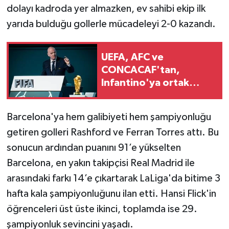
dolayı kadroda yer almazken, ev sahibi ekip ilk
yarıda bulduğu gollerle mücadeleyi 2-0 kazandı.
UEFA, AFC ve
CONCACAF'tan,
Infantino'ya ortak
tepki
Barcelona'ya hem galibiyeti hem şampiyonluğu
getiren golleri Rashford ve Ferran Torres attı. Bu
sonucun ardından puanını 91’e yükselten
Barcelona, en yakın takipçisi Real Madrid ile
arasındaki farkı 14’e çıkartarak LaLiga'da bitime 3
hafta kala şampiyonluğunu ilan etti. Hansi Flick'in
öğrenceleri üst üste ikinci, toplamda ise 29.
şampiyonluk sevincini yaşadı.