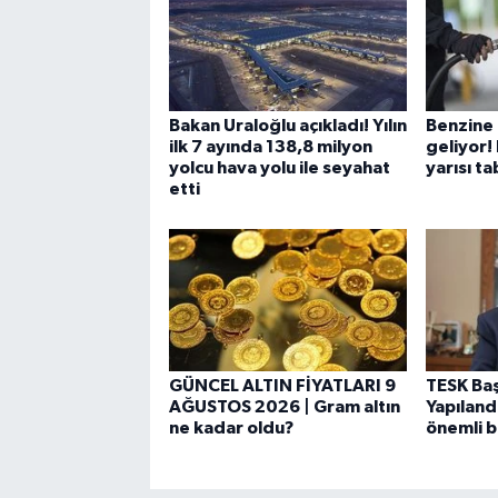
Bakan Uraloğlu açıkladı! Yılın
Benzine 
ilk 7 ayında 138,8 milyon
geliyor!
yolcu hava yolu ile seyahat
yarısı t
etti
GÜNCEL ALTIN FİYATLARI 9
TESK Ba
AĞUSTOS 2026 | Gram altın
Yapılan
ne kadar oldu?
önemli bi