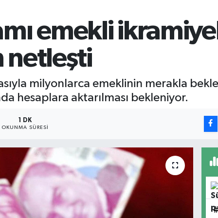
mı emekli ikramiyel
 netleşti
ıyla milyonlarca emeklinin merakla bekle
nda hesaplara aktarılması bekleniyor.
1 DK
OKUNMA SÜRESI