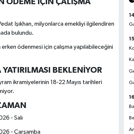
N ÖDEME İÇİN ÇALIŞMA
1
dat Işıkhan, milyonlarca emekliyi ilgilendiren
Ga
amada bulundu.
1
n erken ödenmesi için çalışma yapılabileceğini
Ko
Ka
 YATIRILMASI BEKLENİYOR
Ge
yram ikramiyelerinin 18-22 Mayıs tarihleri
Ga
niyor.
1
 ZAMAN
Ba
26 - Salı
Be
Am
2026 - Çarşamba