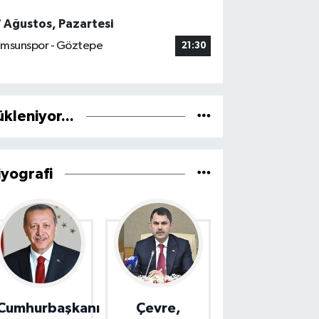
7 Ağustos, Pazartesi
msunspor - Göztepe
21:30
ükleniyor...
iyografi
Cumhurbaşkanı
Çevre,