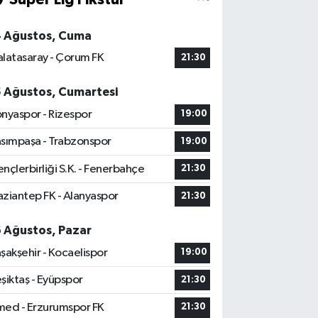
4 Ağustos, Cuma
latasaray - Çorum FK
21:30
5 Ağustos, Cumartesi
nyaspor - Rizespor
19:00
sımpaşa - Trabzonspor
19:00
nçlerbirliği S.K. - Fenerbahçe
21:30
ziantep FK - Alanyaspor
21:30
6 Ağustos, Pazar
şakşehir - Kocaelispor
19:00
şiktaş - Eyüpspor
21:30
ed - Erzurumspor FK
21:30