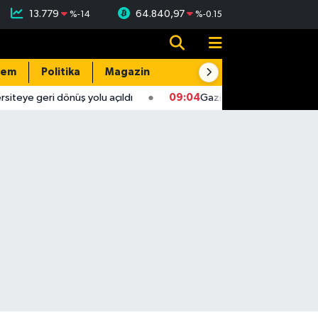
13.779
64.840,97
%
-14
%
-0.15
dem
Politika
Magazin
Resmi İlanlar
E-Gazete
teye geri dönüş yolu açıldı
09:04
Gaziantep'te 4,5 büyüklü