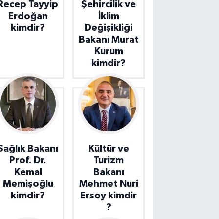
Recep Tayyip
Şehircilik ve
Erdoğan
İklim
kimdir?
Değişikliği
Bakanı Murat
Kurum
kimdir?
Sağlık Bakanı
Kültür ve
Prof. Dr.
Turizm
Kemal
Bakanı
Memişoğlu
Mehmet Nuri
kimdir?
Ersoy kimdir
?