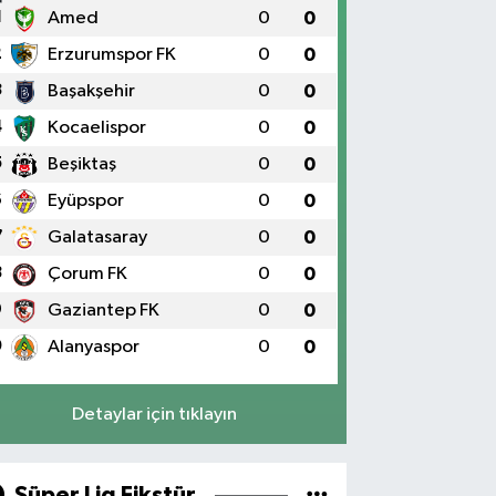
1
Amed
0
0
2
Erzurumspor FK
0
0
3
Başakşehir
0
0
4
Kocaelispor
0
0
5
Beşiktaş
0
0
6
Eyüpspor
0
0
7
Galatasaray
0
0
8
Çorum FK
0
0
9
Gaziantep FK
0
0
0
Alanyaspor
0
0
Detaylar için tıklayın
Süper Lig Fikstür