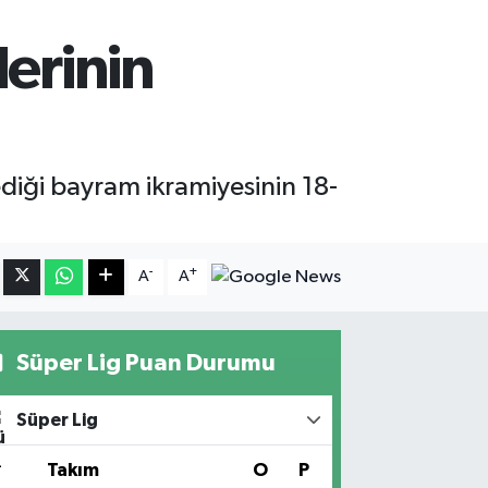
erinin
diği bayram ikramiyesinin 18-
-
+
A
A
Süper Lig Puan Durumu
Süper Lig
#
Takım
O
P