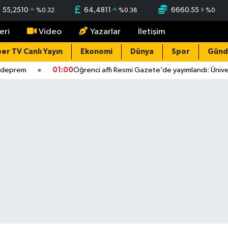
55,2510
64,4811
6660.55
%
0.32
%
0.38
%
0
eri
Video
Yazarlar
İletişim
er TV Canlı Yayın
Ekonomi
Dünya
Spor
Gün
eprem
01:00
Öğrenci affı Resmi Gazete’de yayımlandı: Üniversi