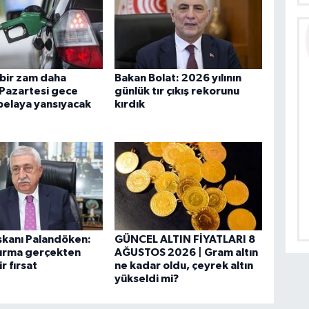
bir zam daha
Bakan Bolat: 2026 yılının
 Pazartesi gece
günlük tır çıkış rekorunu
abelaya yansıyacak
kırdık
şkanı Palandöken:
GÜNCEL ALTIN FİYATLARI 8
dırma gerçekten
AĞUSTOS 2026 | Gram altın
r fırsat
ne kadar oldu, çeyrek altın
yükseldi mi?