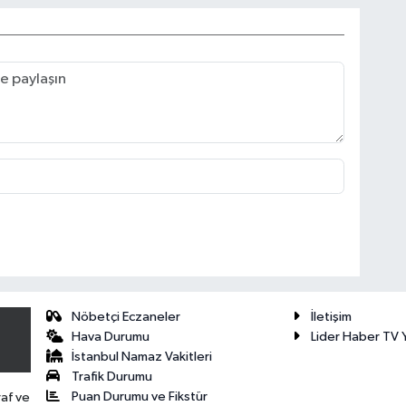
Nöbetçi Eczaneler
İletişim
Hava Durumu
Lider Haber TV Y
İstanbul Namaz Vakitleri
Trafik Durumu
Puan Durumu ve Fikstür
raf ve