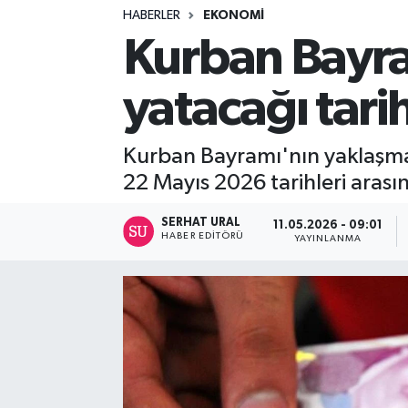
HABERLER
EKONOMI
Turizm
Kurban Bayra
Kültür - Sanat
yatacağı tarih
Lider Haber TV Canlı Yayın izle
Kurban Bayramı'nın yaklaşmas
22 Mayıs 2026 tarihleri arası
SERHAT URAL
11.05.2026 - 09:01
HABER EDITÖRÜ
YAYINLANMA