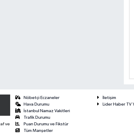
Nöbetçi Eczaneler
İletişim
Hava Durumu
Lider Haber TV Y
İstanbul Namaz Vakitleri
Trafik Durumu
Puan Durumu ve Fikstür
raf ve
Tüm Manşetler