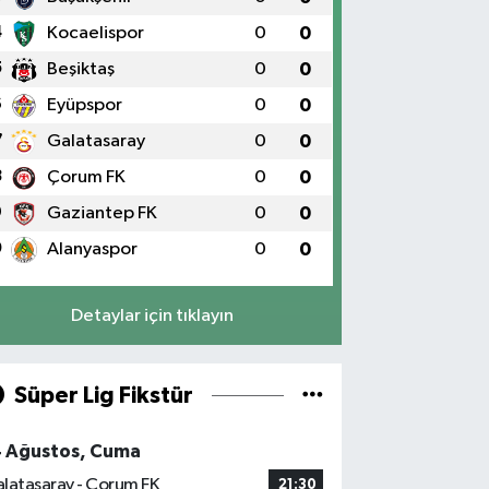
4
Kocaelispor
0
0
5
Beşiktaş
0
0
6
Eyüpspor
0
0
7
Galatasaray
0
0
8
Çorum FK
0
0
9
Gaziantep FK
0
0
0
Alanyaspor
0
0
Detaylar için tıklayın
Süper Lig Fikstür
4 Ağustos, Cuma
latasaray - Çorum FK
21:30