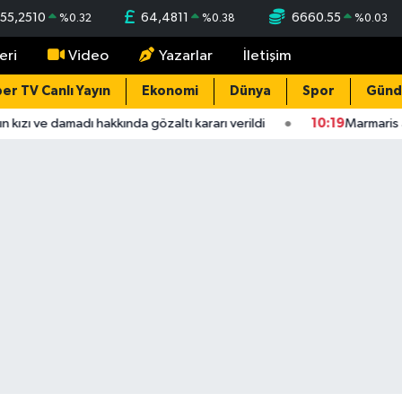
55,2510
64,4811
6660.55
%
0.32
%
0.38
%
0.03
eri
Video
Yazarlar
İletişim
er TV Canlı Yayın
Ekonomi
Dünya
Spor
Gün
kızı ve damadı hakkında gözaltı kararı verildi
10:19
Marmaris aç