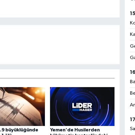
1
Ko
Ka
Ge
Ga
1
Ba
Be
Am
1
Sa
4.9 büyüklüğünde
Yemen'de Husilerden