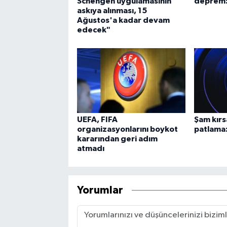
Schengen uygulamasının
deprem: 
askıya alınması, 15
Ağustos'a kadar devam
edecek"
UEFA, FIFA
Şam kırs
organizasyonlarını boykot
patlama:
kararından geri adım
atmadı
Yorumlar