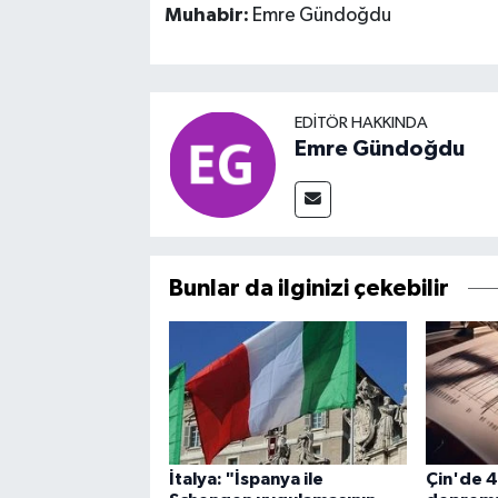
Muhabir:
Emre Gündoğdu
EDITÖR HAKKINDA
Emre Gündoğdu
Bunlar da ilginizi çekebilir
İtalya: "İspanya ile
Çin'de 