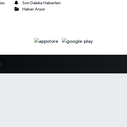
Son Dakika Haberleri
las
Haber Arşivi
.