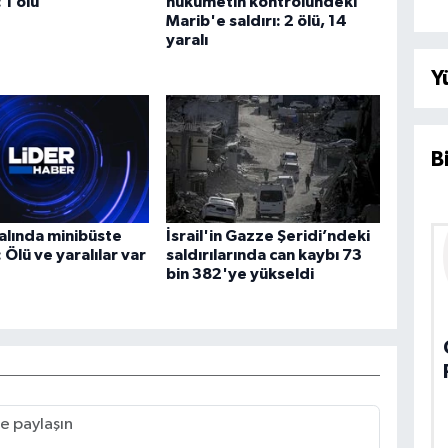
1 ölü
hükümetin kontrolündeki
Marib'e saldırı: 2 ölü, 14
yaralı
Y
B
alında minibüste
İsrail'in Gazze Şeridi’ndeki
 Ölü ve yaralılar var
saldırılarında can kaybı 73
bin 382'ye yükseldi