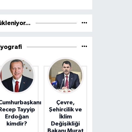
ükleniyor...
iyografi
Cumhurbaşkanı
Çevre,
Recep Tayyip
Şehircilik ve
Erdoğan
İklim
kimdir?
Değişikliği
Bakanı Murat