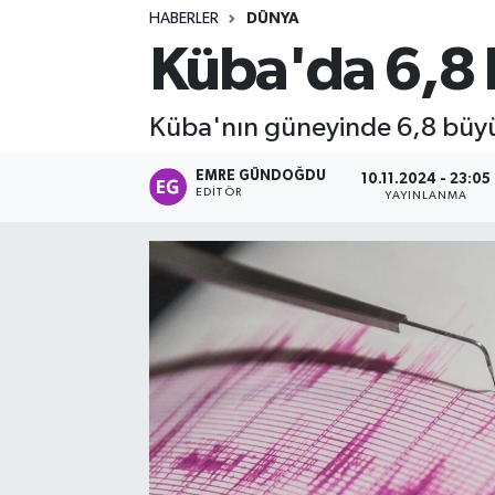
HABERLER
DÜNYA
Turizm
Küba'da 6,8
Kültür - Sanat
Küba'nın güneyinde 6,8 büy
Lider Haber TV Canlı Yayın izle
EMRE GÜNDOĞDU
10.11.2024 - 23:05
EDITÖR
YAYINLANMA