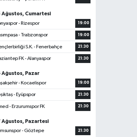
5 Ağustos, Cumartesi
nyaspor - Rizespor
19:00
sımpaşa - Trabzonspor
19:00
nçlerbirliği S.K. - Fenerbahçe
21:30
ziantep FK - Alanyaspor
21:30
6 Ağustos, Pazar
şakşehir - Kocaelispor
19:00
şiktaş - Eyüpspor
21:30
ed - Erzurumspor FK
21:30
7 Ağustos, Pazartesi
msunspor - Göztepe
21:30