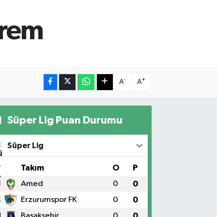
prem
-
+
A
A
Süper Lig Puan Durumu
Süper Lig
#
Takım
O
P
1
Amed
0
0
2
Erzurumspor FK
0
0
3
Başakşehir
0
0