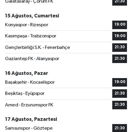
Galatasaray - Çorum FK
21:30
15 Ağustos, Cumartesi
Konyaspor - Rizespor
19:00
Kasımpaşa - Trabzonspor
19:00
Gençlerbirliği S.K. - Fenerbahçe
21:30
Gaziantep FK - Alanyaspor
21:30
16 Ağustos, Pazar
Başakşehir - Kocaelispor
19:00
Beşiktaş - Eyüpspor
21:30
Amed - Erzurumspor FK
21:30
17 Ağustos, Pazartesi
Samsunspor - Göztepe
21:30