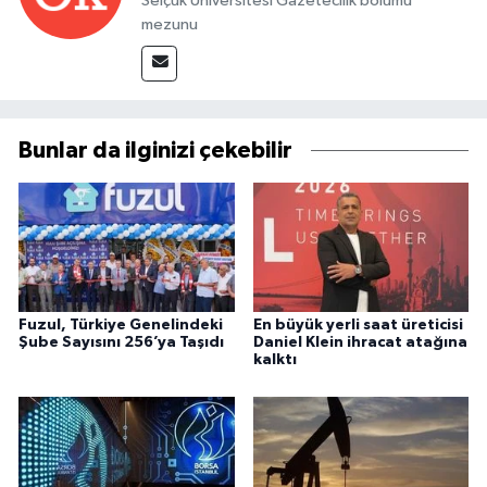
Selçuk Üniversitesi Gazetecilik bölümü
mezunu
Bunlar da ilginizi çekebilir
Fuzul, Türkiye Genelindeki
En büyük yerli saat üreticisi
Şube Sayısını 256’ya Taşıdı
Daniel Klein ihracat atağına
kalktı