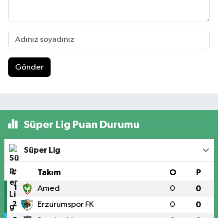
Gönder
Süper Lig Puan Durumu
Süper Lig
#
Takım
O
P
1
Amed
0
0
2
Erzurumspor FK
0
0