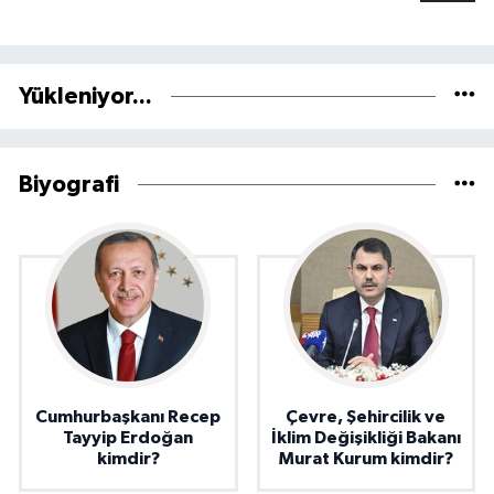
Yükleniyor...
Biyografi
Cumhurbaşkanı Recep
Çevre, Şehircilik ve
Tayyip Erdoğan
İklim Değişikliği Bakanı
kimdir?
Murat Kurum kimdir?