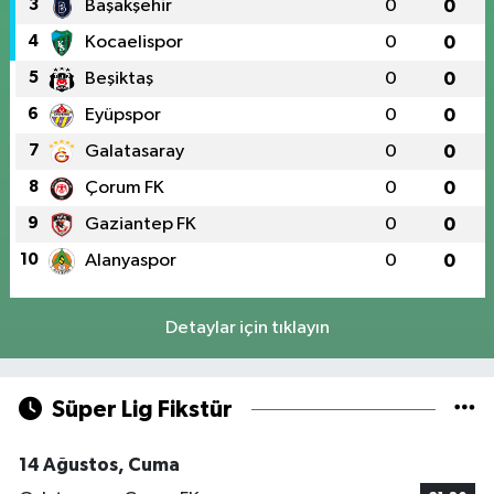
3
Başakşehir
0
0
4
Kocaelispor
0
0
5
Beşiktaş
0
0
6
Eyüpspor
0
0
7
Galatasaray
0
0
8
Çorum FK
0
0
9
Gaziantep FK
0
0
10
Alanyaspor
0
0
Detaylar için tıklayın
Süper Lig Fikstür
14 Ağustos, Cuma