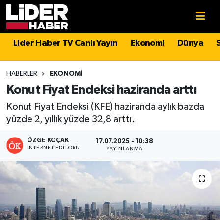
Gündem
Nöbetçi Eczaneler
Lider Haber TV Canlı Yayın
Ekonomi
Dünya
Politika
Hava Durumu
HABERLER
EKONOMI
Asayiş
İstanbul Namaz Vakitleri
Konut Fiyat Endeksi haziranda arttı
Konut Fiyat Endeksi (KFE) haziranda aylık bazda
Dünya
Trafik Durumu
yüzde 2, yıllık yüzde 32,8 arttı.
Magazin
Süper Lig Puan Durumu ve Fikstür
ÖZGE KOÇAK
17.07.2025 - 10:38
İNTERNET EDITÖRÜ
YAYINLANMA
Spor
Tüm Manşetler
Sağlık
Son Dakika Haberleri
Teknoloji
Haber Arşivi