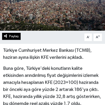
Turizm
Kültür - Sanat
Lider Haber TV Canlı Yayın izle
Paylaş
-
+
A
A
Türkiye Cumhuriyet Merkez Bankası (TCMB),
haziran ayına ilişkin KFE verilerini açıkladı.
Buna göre, Türkiye'deki konutların kalite
etkisinden arındırılmış fiyat değişimlerini izlemek
amacıyla hesaplanan KFE (2023=100) haziranda
bir önceki aya göre yüzde 2 artarak 186'ya çıktı.
KFE, haziranda yıllık yüzde 32,8 artış gösterirken,
bu dönemde reel azalış yüzde 1,7 oldu.