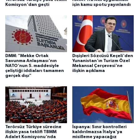
Komisyon'dan geçti
için kamu spotu yayınlandı
DMM: "Mekke Ortak
Dışişleri Sözcüsü Keçeli'den
Savunma Anlaşması'nın
Yunanistan'ın Turizm Özel
NATO'nun 5. maddesiyle
Mekansal Çerçevesi'ne
çeliştiği iddiaları tamamen
ilişkin açıklama
gerçek dışı"
Terörsüz Türkiye sürecine
İspanya: Sınır kontrolleri
ilişkin yasa teklifi TBMM
kaldırılmazsa İtalya'ya
Adalet Komisyonu'nda
misilleme yapacağız