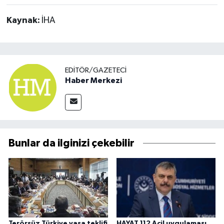
Kaynak:
İHA
EDITÖR/GAZETECI
Haber Merkezi
Bunlar da ilginizi çekebilir
Terörsüz Türkiye yasa teklifi
HAYAT 112 Acil uygulaması