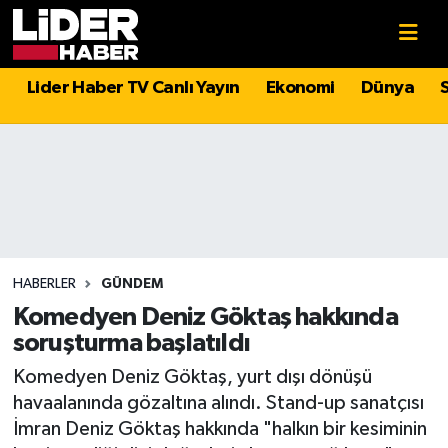
Gündem
Nöbetçi Eczaneler
Lider Haber TV Canlı Yayın
Ekonomi
Dünya
Politika
Hava Durumu
Asayiş
İstanbul Namaz Vakitleri
Dünya
Trafik Durumu
Magazin
Süper Lig Puan Durumu ve Fikstür
HABERLER
GÜNDEM
Komedyen Deniz Göktaş hakkında
Spor
Tüm Manşetler
soruşturma başlatıldı
Komedyen Deniz Göktaş, yurt dışı dönüşü
Sağlık
Son Dakika Haberleri
havaalanında gözaltına alındı. Stand-up sanatçısı
İmran Deniz Göktaş hakkında "halkın bir kesiminin
Teknoloji
Haber Arşivi