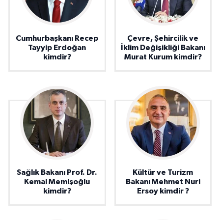
Cumhurbaşkanı Recep
Çevre, Şehircilik ve
Tayyip Erdoğan
İklim Değişikliği Bakanı
kimdir?
Murat Kurum kimdir?
Sağlık Bakanı Prof. Dr.
Kültür ve Turizm
Kemal Memişoğlu
Bakanı Mehmet Nuri
kimdir?
Ersoy kimdir ?