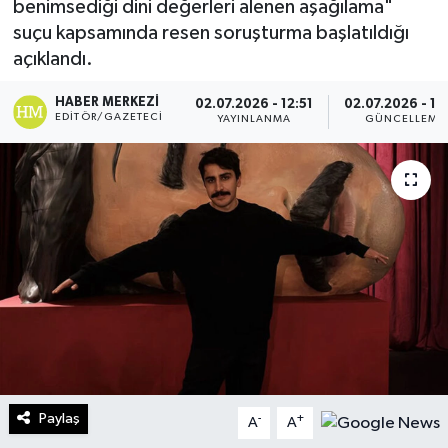
benimsediği dini değerleri alenen aşağılama"
suçu kapsamında resen soruşturma başlatıldığı
Turizm
açıklandı.
Kültür - Sanat
HABER MERKEZI
02.07.2026 - 12:51
02.07.2026 - 14
EDITÖR/GAZETECI
YAYINLANMA
GÜNCELLEME
Lider Haber TV Canlı Yayın izle
Paylaş
-
+
A
A