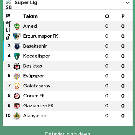
Süper Lig
#
Takım
O
P
1
Amed
0
0
2
Erzurumspor FK
0
0
3
Başakşehir
0
0
4
Kocaelispor
0
0
5
Beşiktaş
0
0
6
Eyüpspor
0
0
7
Galatasaray
0
0
8
Çorum FK
0
0
9
Gaziantep FK
0
0
10
Alanyaspor
0
0
Detaylar için tıklayın