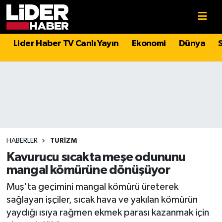
Gündem
Nöbetçi Eczaneler
Lider Haber TV Canlı Yayın
Ekonomi
Dünya
Politika
Hava Durumu
Asayiş
İstanbul Namaz Vakitleri
Dünya
Trafik Durumu
Magazin
Süper Lig Puan Durumu ve Fikstür
HABERLER
TURIZM
Kavurucu sıcakta meşe odununu
Spor
Tüm Manşetler
mangal kömürüne dönüşüyor
Muş'ta geçimini mangal kömürü üreterek
Sağlık
Son Dakika Haberleri
sağlayan işçiler, sıcak hava ve yakılan kömürün
yaydığı ısıya rağmen ekmek parası kazanmak için
Teknoloji
Haber Arşivi