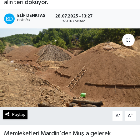
alın teri döküyor.
Turizm
ELIF DENKTAŞ
28.07.2025 - 13:27
EDITÖR
YAYINLANMA
Kültür - Sanat
Lider Haber TV Canlı Yayın izle
Paylaş
-
+
A
A
Memleketleri Mardin'den Muş'a gelerek