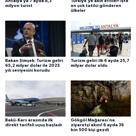
Antalya’ya 7 ayda 8,3
Türkiye'ye akın ettiler! İşte
milyon turist
en çok tatilci gönderen
ülkeler
Bakan Şimşek: Turizm geliri
Turizm geliri ilk 6 ayda 25,7
65,2 milyar dolar ile 2025
milyar dolar oldu
yılı seviyesini korudu
Bakü-Kars arasında ilk
Gökgöl Mağarası'na
direkt tarifeli uçuş başladı
ziyaretçi akını! 6 ayda 36
bin 500 kişi gezdi