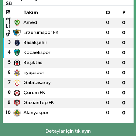
#
Takım
O
P
1
Amed
0
0
2
Erzurumspor FK
0
0
3
Başakşehir
0
0
4
Kocaelispor
0
0
5
Beşiktaş
0
0
6
Eyüpspor
0
0
7
Galatasaray
0
0
8
Çorum FK
0
0
9
Gaziantep FK
0
0
10
Alanyaspor
0
0
Detaylar için tıklayın