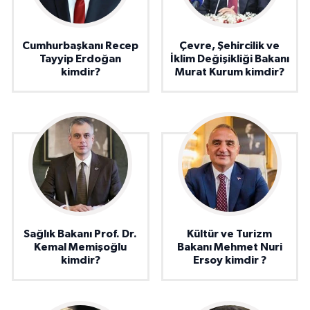
Cumhurbaşkanı Recep
Çevre, Şehircilik ve
Tayyip Erdoğan
İklim Değişikliği Bakanı
kimdir?
Murat Kurum kimdir?
Sağlık Bakanı Prof. Dr.
Kültür ve Turizm
Kemal Memişoğlu
Bakanı Mehmet Nuri
kimdir?
Ersoy kimdir ?