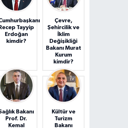
Cumhurbaşkanı
Çevre,
Recep Tayyip
Şehircilik ve
Erdoğan
İklim
kimdir?
Değişikliği
Bakanı Murat
Kurum
kimdir?
Sağlık Bakanı
Kültür ve
Prof. Dr.
Turizm
Kemal
Bakanı