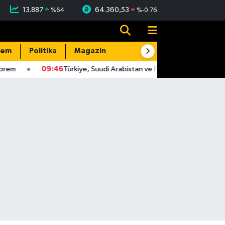
13.887
64.360,53
%
64
%
-0.76
dem
Politika
Magazin
Resmi İlanlar
E-Gazete
m
09:46
Türkiye, Suudi Arabistan ve Pakistan, üçlü savunma a