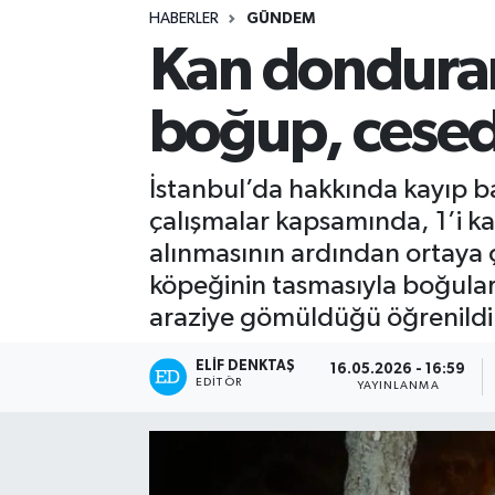
HABERLER
GÜNDEM
Turizm
Kan donduran
Kültür - Sanat
boğup, cesed
Lider Haber TV Canlı Yayın izle
İstanbul’da hakkında kayıp ba
çalışmalar kapsamında, 1’i kad
alınmasının ardından ortaya çı
köpeğinin tasmasıyla boğular
araziye gömüldüğü öğrenildi. 
ELIF DENKTAŞ
16.05.2026 - 16:59
EDITÖR
YAYINLANMA