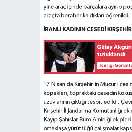
yine araç içinde parçalara ayırıp 
araçta beraber kaldıkları öğrenildi.
İRANLI KADININ CESEDİ KIRŞEHİ
Gülay Akgün 
tutuklandı
İçeriği Görünt
17 Nisan’da Kırşehir’in Mucur ilçes
köpekleri, topraktaki cesedin kokus
uzuvlarının çıktığı tespit edildi. Çe
Kırşehir İl Jandarma Komutanlığı ek
Kayıp Şahıslar Büro Amirliği ekipleri
ortaklaşa yürüttüğü çalışmalar kaps