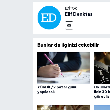
EDITÖR
Elif Denktaş
Bunlar da ilginizi çekebilir
YÖKDİL/2 pazar günü
Okullard
yapılacak
ilde 30 
görevlis