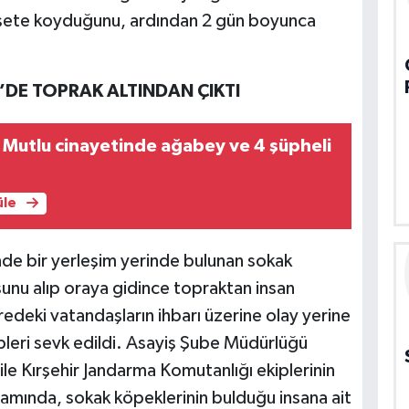
poşete koyduğunu, ardından 2 gün boyunca
R’DE TOPRAK ALTINDAN ÇIKTI
Mutlu cinayetinde ağabey ve 4 şüpheli
üle
inde bir yerleşim yerinde bulunan sokak
unu alıp oraya gidince topraktan insan
vredeki vatandaşların ihbarı üzerine olay yerine
ipleri sevk edildi. Asayiş Şube Müdürlüğü
 ile Kırşehir Jandarma Komutanlığı ekiplerinin
amında, sokak köpeklerinin bulduğu insana ait