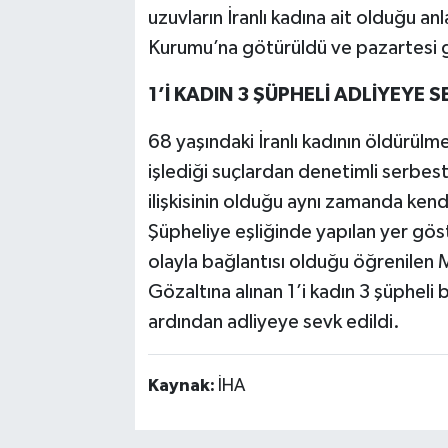
uzuvların İranlı kadına ait olduğu anl
Kurumu’na götürüldü ve pazartesi g
1’İ KADIN 3 ŞÜPHELİ ADLİYEYE S
68 yaşındaki İranlı kadının öldürülmes
işlediği suçlardan denetimli serbestl
ilişkisinin olduğu aynı zamanda kendi
Şüpheliye eşliğinde yapılan yer göste
olayla bağlantısı olduğu öğrenilen 
Gözaltına alınan 1’i kadın 3 şüpheli
ardından adliyeye sevk edildi.
Kaynak:
İHA