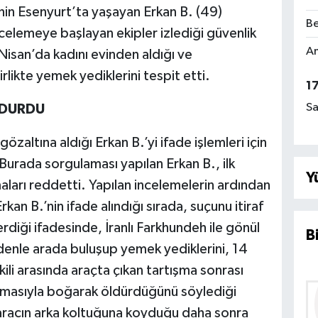
nin Esenyurt’ta yaşayan Erkan B. (49)
Be
ncelemeye başlayan ekipler izlediği güvenlik
Am
Nisan’da kadını evinden aldığı ve
ikte yemek yediklerini tespit etti.
1
Sa
NDURDU
gözaltına aldığı Erkan B.’yi ifade işlemleri için
urada sorgulaması yapılan Erkan B., ilk
Y
ları reddetti. Yapılan incelemelerin ardından
Erkan B.’nin ifade alındığı sırada, suçunu itiraf
erdiği ifadesinde, İranlı Farkhundeh ile gönül
B
edenle arada buluşup yemek yediklerini, 14
ili arasında araçta çıkan tartışma sonrası
asmasıyla boğarak öldürdüğünü söylediği
 aracın arka koltuğuna koyduğu daha sonra