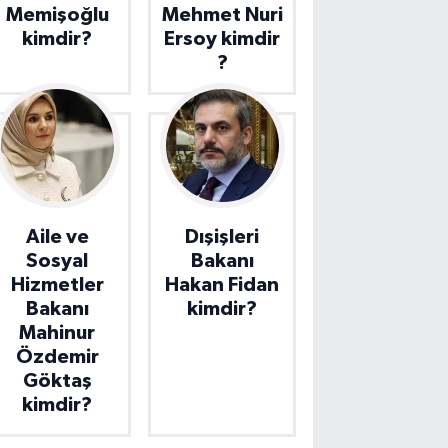
Memişoğlu
Mehmet Nuri
kimdir?
Ersoy kimdir
?
Aile ve
Dışişleri
Sosyal
Bakanı
Hizmetler
Hakan Fidan
Bakanı
kimdir?
Mahinur
Özdemir
Göktaş
kimdir?