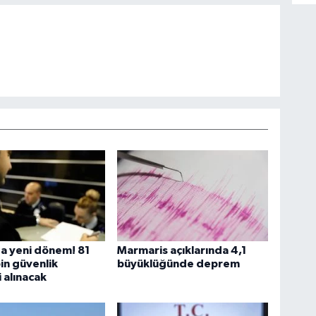
a yeni dönem! 81
Marmaris açıklarında 4,1
bin güvenlik
büyüklüğünde deprem
i alınacak