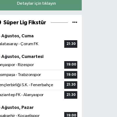
Detaylar için tıklayın
Süper Lig Fikstür
4 Ağustos, Cuma
latasaray - Çorum FK
21:30
5 Ağustos, Cumartesi
nyaspor - Rizespor
19:00
sımpaşa - Trabzonspor
19:00
nçlerbirliği S.K. - Fenerbahçe
21:30
ziantep FK - Alanyaspor
21:30
6 Ağustos, Pazar
şakşehir - Kocaelispor
19:00