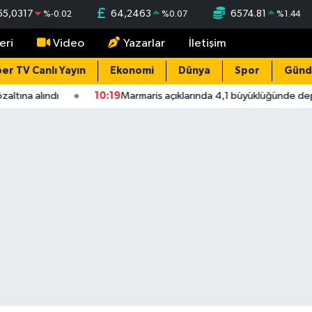
55,0317
64,2463
6574.81
%
-0.02
%
0.07
%
1.44
eri
Video
Yazarlar
İletişim
er TV Canlı Yayın
Ekonomi
Dünya
Spor
Gün
ına alındı
10:19
Marmaris açıklarında 4,1 büyüklüğünde depre