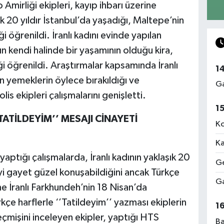
mirliği ekipleri, kayıp ihbarı üzerine
ık 20 yıldır İstanbul’da yaşadığı, Maltepe’nin
 öğrenildi. İranlı kadını evinde yapılan
 kendi halinde bir yaşamının olduğu kira,
ği öğrenildi. Araştırmalar kapsamında İranlı
1
n yemeklerin öylece bırakıldığı ve
Ga
s ekipleri çalışmalarını genişletti.
1
TİLDEYİM’’ MESAJI CİNAYETİ
Ko
Ka
yaptığı çalışmalarda, İranlı kadının yaklaşık 20
Ge
’yi gayet güzel konuşabildiğini ancak Türkçe
Ga
e İranlı Farkhundeh’nin 18 Nisan’da
e harflerle ‘’Tatildeyim’’ yazması ekiplerin
1
 geçmişini inceleyen ekipler, yaptığı HTS
Ba