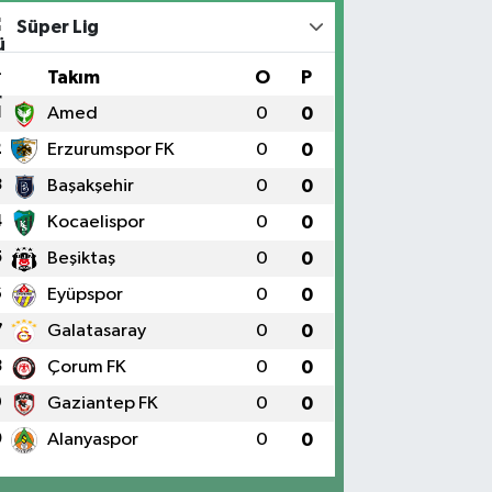
Süper Lig
#
Takım
O
P
1
Amed
0
0
2
Erzurumspor FK
0
0
3
Başakşehir
0
0
4
Kocaelispor
0
0
5
Beşiktaş
0
0
6
Eyüpspor
0
0
7
Galatasaray
0
0
8
Çorum FK
0
0
9
Gaziantep FK
0
0
0
Alanyaspor
0
0