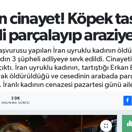
 cinayet! Köpek ta
i parçalayıp arazi
şvurusu yapılan İran uyruklu kadının öldür
ın 3 şüpheli adliyeye sevk edildi. Cinayetin
ktı. İran uyruklu kadının, tartıştığı Erkan 
ak öldürüldüğü ve cesedinin arabada parç
İranlı kadının cenazesi pazartesi günü aile
3 DK
OKUNMA SÜRESI