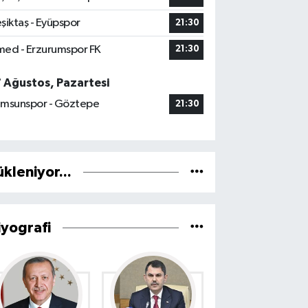
şiktaş - Eyüpspor
21:30
ed - Erzurumspor FK
21:30
7 Ağustos, Pazartesi
msunspor - Göztepe
21:30
ükleniyor...
iyografi