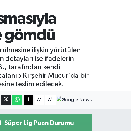
smasıyla
ye gömdü
ülmesine ilişkin yürütülen
 detayları ise ifadelerin
B., tarafından kendi
alanıp Kırşehir Mucur’da bir
sine teslim edilecek.
-
+
A
A
Süper Lig Puan Durumu