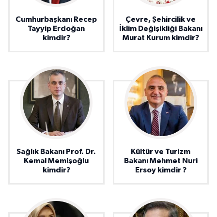
Cumhurbaşkanı Recep
Çevre, Şehircilik ve
Tayyip Erdoğan
İklim Değişikliği Bakanı
kimdir?
Murat Kurum kimdir?
Sağlık Bakanı Prof. Dr.
Kültür ve Turizm
Kemal Memişoğlu
Bakanı Mehmet Nuri
kimdir?
Ersoy kimdir ?