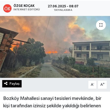
ÖZGE KOÇAK
27.06.2025 - 08:07
Turizm
İNTERNET EDITÖRÜ
YAYINLANMA
Kültür - Sanat
Lider Haber TV Canlı Yayın izle
Paylaş
-
+
A
A
Bozköy Mahallesi sanayi tesisleri mevkiinde, bir
kişi tarafından izinsiz şekilde yakıldığı belirlenen