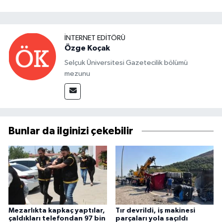
İNTERNET EDITÖRÜ
Özge Koçak
Selçuk Üniversitesi Gazetecilik bölümü
mezunu
Bunlar da ilginizi çekebilir
Mezarlıkta kapkaç yaptılar,
Tır devrildi, iş makinesi
çaldıkları telefondan 97 bin
parçaları yola saçıldı