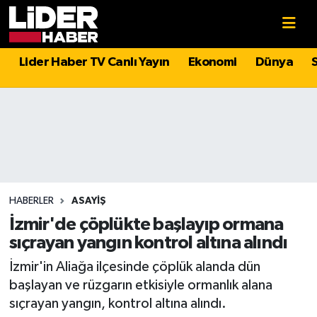
Gündem
Nöbetçi Eczaneler
Lider Haber TV Canlı Yayın
Ekonomi
Dünya
Politika
Hava Durumu
Asayiş
İstanbul Namaz Vakitleri
Dünya
Trafik Durumu
Magazin
Süper Lig Puan Durumu ve Fikstür
HABERLER
ASAYIŞ
İzmir'de çöplükte başlayıp ormana
Spor
Tüm Manşetler
sıçrayan yangın kontrol altına alındı
İzmir'in Aliağa ilçesinde çöplük alanda dün
Sağlık
Son Dakika Haberleri
başlayan ve rüzgarın etkisiyle ormanlık alana
sıçrayan yangın, kontrol altına alındı.
Teknoloji
Haber Arşivi