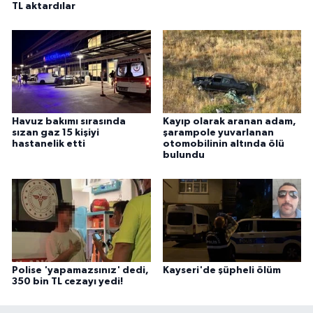
TL aktardılar
Havuz bakımı sırasında
Kayıp olarak aranan adam,
sızan gaz 15 kişiyi
şarampole yuvarlanan
hastanelik etti
otomobilinin altında ölü
bulundu
Polise 'yapamazsınız' dedi,
Kayseri'de şüpheli ölüm
350 bin TL cezayı yedi!