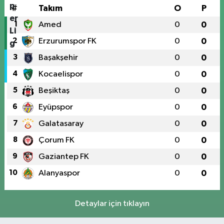
#
Takım
O
P
1
Amed
0
0
2
Erzurumspor FK
0
0
3
Başakşehir
0
0
4
Kocaelispor
0
0
5
Beşiktaş
0
0
6
Eyüpspor
0
0
7
Galatasaray
0
0
8
Çorum FK
0
0
9
Gaziantep FK
0
0
10
Alanyaspor
0
0
Detaylar için tıklayın