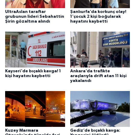
UltraAslan taraftar
Şanlıurfa’da korkunç olay!
grubunun lideri Sebahattin
1'çocuk 2 kişi boğularak
Şirin gözaltına alındı
hayatını kaybetti
Kayseri'de bıçaklı kavga! 1
Ankara’da trafikte
kişi hayatını kaybetti
araçlarıyla drift atan 11 kişi
yakalandı
Kuzey Marmara
Gediz’de bıçaklı kavga: