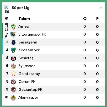
Süper Lig
#
Takım
O
P
1
Amed
0
0
2
Erzurumspor FK
0
0
3
Başakşehir
0
0
4
Kocaelispor
0
0
5
Beşiktaş
0
0
6
Eyüpspor
0
0
7
Galatasaray
0
0
8
Çorum FK
0
0
9
Gaziantep FK
0
0
10
Alanyaspor
0
0