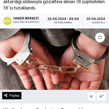
aktardığı iddiasıyla gözaltına alınan 18 şüpheliden
16'sı tutuklandı.
Turizm
HABER MERKEZI
20.04.2024 - 00:04
20.04.2024 - 
Kültür - Sanat
EDITÖR/GAZETECI
YAYINLANMA
GÜNCELLE
Lider Haber TV Canlı Yayın izle
Paylaş
-
+
A
A