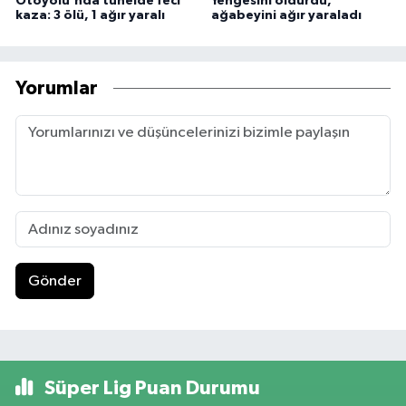
Otoyolu'nda tünelde feci
Yengesini öldürdü,
kaza: 3 ölü, 1 ağır yaralı
ağabeyini ağır yaraladı
Yorumlar
Gönder
Süper Lig Puan Durumu