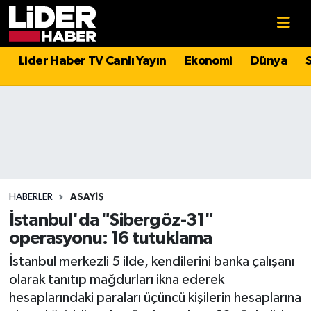
Gündem
Nöbetçi Eczaneler
Lider Haber TV Canlı Yayın
Ekonomi
Dünya
Politika
Hava Durumu
Asayiş
İstanbul Namaz Vakitleri
Dünya
Trafik Durumu
Magazin
Süper Lig Puan Durumu ve Fikstür
HABERLER
ASAYIŞ
İstanbul'da "Sibergöz-31"
Spor
Tüm Manşetler
operasyonu: 16 tutuklama
İstanbul merkezli 5 ilde, kendilerini banka çalışanı
Sağlık
Son Dakika Haberleri
olarak tanıtıp mağdurları ikna ederek
hesaplarındaki paraları üçüncü kişilerin hesaplarına
Teknoloji
Haber Arşivi