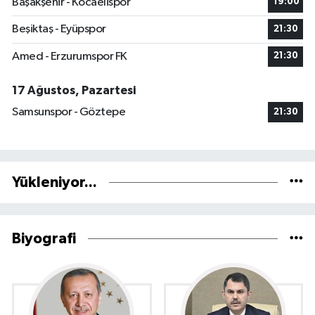
Başakşehir - Kocaelispor
19:00
Beşiktaş - Eyüpspor
21:30
Amed - Erzurumspor FK
21:30
17 Ağustos, Pazartesi
Samsunspor - Göztepe
21:30
Yükleniyor...
Biyografi