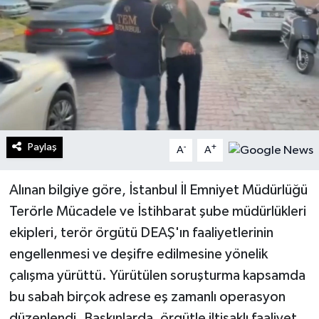
Turizm
Kültür - Sanat
Lider Haber TV Canlı Yayın izle
Paylaş
-
+
A
A
Alınan bilgiye göre, İstanbul İl Emniyet Müdürlüğü
Terörle Mücadele ve İstihbarat şube müdürlükleri
ekipleri, terör örgütü DEAŞ'ın faaliyetlerinin
engellenmesi ve deşifre edilmesine yönelik
çalışma yürüttü. Yürütülen soruşturma kapsamda
bu sabah birçok adrese eş zamanlı operasyon
düzenlendi. Baskınlarda, örgütle iltisaklı faaliyet