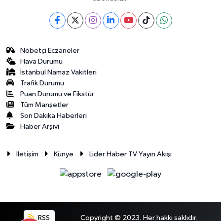
Nöbetçi Eczaneler
Hava Durumu
İstanbul Namaz Vakitleri
Trafik Durumu
Puan Durumu ve Fikstür
Tüm Manşetler
Son Dakika Haberleri
Haber Arşivi
İletişim
Künye
Lider Haber TV Yayın Akışı
RSS
Copyright © 2023. Her hakkı saklıdır.