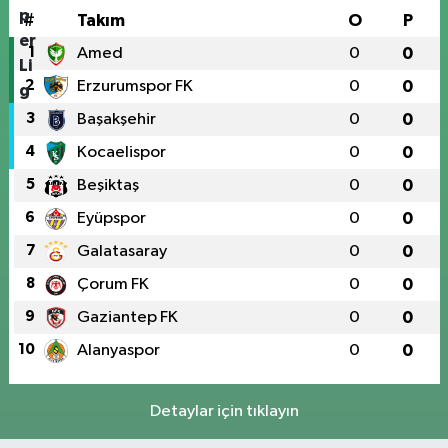
#
Takım
O
P
1
Amed
0
0
2
Erzurumspor FK
0
0
3
Başakşehir
0
0
4
Kocaelispor
0
0
5
Beşiktaş
0
0
6
Eyüpspor
0
0
7
Galatasaray
0
0
8
Çorum FK
0
0
9
Gaziantep FK
0
0
10
Alanyaspor
0
0
Detaylar için tıklayın