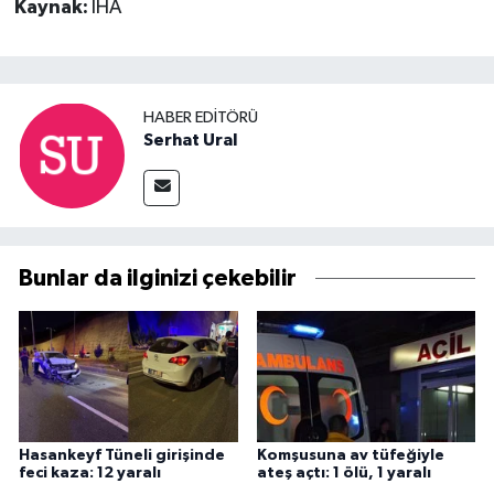
Kaynak:
İHA
HABER EDITÖRÜ
Serhat Ural
Bunlar da ilginizi çekebilir
Hasankeyf Tüneli girişinde
Komşusuna av tüfeğiyle
feci kaza: 12 yaralı
ateş açtı: 1 ölü, 1 yaralı