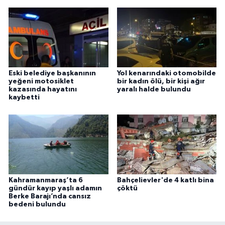
Eski belediye başkanının
Yol kenarındaki otomobilde
yeğeni motosiklet
bir kadın ölü, bir kişi ağır
kazasında hayatını
yaralı halde bulundu
kaybetti
Kahramanmaraş’ta 6
Bahçelievler'de 4 katlı bina
gündür kayıp yaşlı adamın
çöktü
Berke Barajı’nda cansız
bedeni bulundu