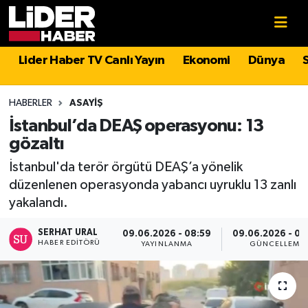
Gündem
Nöbetçi Eczaneler
Lider Haber TV Canlı Yayın
Ekonomi
Dünya
Politika
Hava Durumu
HABERLER
ASAYIŞ
Asayiş
İstanbul Namaz Vakitleri
İstanbul’da DEAŞ operasyonu: 13
gözaltı
Dünya
Trafik Durumu
İstanbul'da terör örgütü DEAŞ’a yönelik
düzenlenen operasyonda yabancı uyruklu 13 zanlı
Magazin
Süper Lig Puan Durumu ve Fikstür
yakalandı.
Spor
Tüm Manşetler
SERHAT URAL
09.06.2026 - 08:59
09.06.2026 - 09
HABER EDITÖRÜ
YAYINLANMA
GÜNCELLEME
Sağlık
Son Dakika Haberleri
Teknoloji
Haber Arşivi