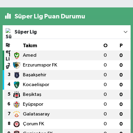
Süper Lig Puan Durumu
Süper Lig
#
Takım
O
P
1
Amed
0
0
2
Erzurumspor FK
0
0
3
Başakşehir
0
0
4
Kocaelispor
0
0
5
Beşiktaş
0
0
6
Eyüpspor
0
0
7
Galatasaray
0
0
8
Çorum FK
0
0