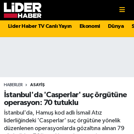
Gündem
Nöbetçi Eczaneler
Lider Haber TV Canlı Yayın
Ekonomi
Dünya
Politika
Hava Durumu
Asayiş
İstanbul Namaz Vakitleri
Dünya
Trafik Durumu
Magazin
Süper Lig Puan Durumu ve Fikstür
HABERLER
ASAYIŞ
İstanbul'da 'Casperlar' suç örgütüne
Spor
Tüm Manşetler
operasyon: 70 tutuklu
İstanbul'da, Hamuş kod adlı İsmail Atız
Sağlık
Son Dakika Haberleri
liderliğindeki 'Casperlar' suç örgütüne yönelik
düzenlenen operasyonlarda gözaltına alınan 79
Teknoloji
Haber Arşivi