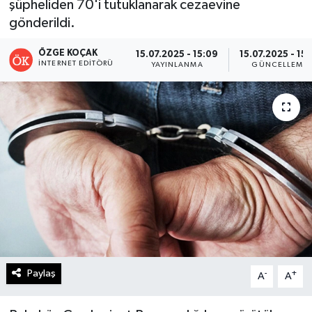
şüpheliden 70'i tutuklanarak cezaevine
gönderildi.
Turizm
ÖZGE KOÇAK
15.07.2025 - 15:09
15.07.2025 - 15:
Kültür - Sanat
İNTERNET EDITÖRÜ
YAYINLANMA
GÜNCELLEME
Lider Haber TV Canlı Yayın izle
Paylaş
-
+
A
A