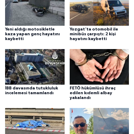
Yeni aldığı motosikletle
Yozgat'ta otomobil ile
kaza yapan genç hayatını
minibüs çarpıştı: 2 kişi
kaybetti
hayatını kaybetti
İBB davasında tutukluluk
FETÖ hükümlüsü ihraç
incelemesi tamamlandı
edilen kıdemli albay
yakalandı