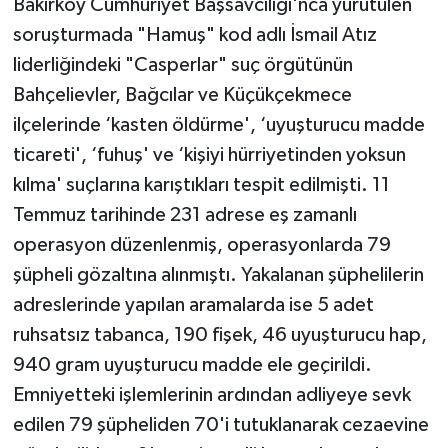
Bakırköy Cumhuriyet Başsavcılığı'nca yürütülen
soruşturmada "Hamuş" kod adlı İsmail Atız
liderliğindeki "Casperlar" suç örgütünün
Bahçelievler, Bağcılar ve Küçükçekmece
ilçelerinde ‘kasten öldürme', ‘uyuşturucu madde
ticareti', ‘fuhuş' ve ‘kişiyi hürriyetinden yoksun
kılma' suçlarına karıştıkları tespit edilmişti. 11
Temmuz tarihinde 231 adrese eş zamanlı
operasyon düzenlenmiş, operasyonlarda 79
şüpheli gözaltına alınmıştı. Yakalanan şüphelilerin
adreslerinde yapılan aramalarda ise 5 adet
ruhsatsız tabanca, 190 fişek, 46 uyuşturucu hap,
940 gram uyuşturucu madde ele geçirildi.
Emniyetteki işlemlerinin ardından adliyeye sevk
edilen 79 şüpheliden 70'i tutuklanarak cezaevine