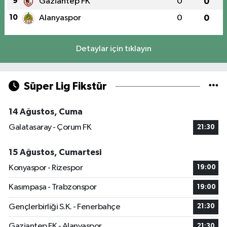
9
Gaziantep FK
0
0
10
Alanyaspor
0
0
Detaylar için tıklayın
Süper Lig Fikstür
14 Ağustos, Cuma
Galatasaray - Çorum FK
21:30
15 Ağustos, Cumartesi
Konyaspor - Rizespor
19:00
Kasımpaşa - Trabzonspor
19:00
Gençlerbirliği S.K. - Fenerbahçe
21:30
Gaziantep FK - Alanyaspor
21:30