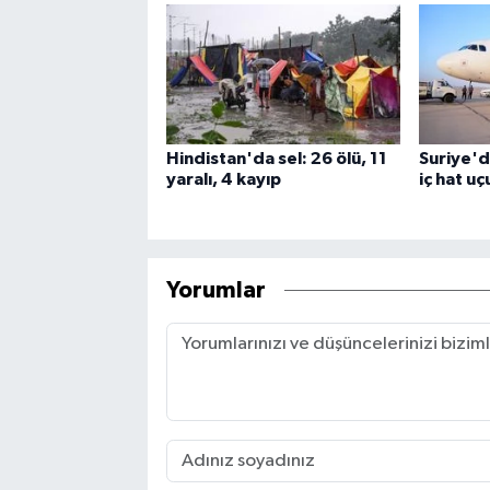
Hindistan'da sel: 26 ölü, 11
Suriye'de
yaralı, 4 kayıp
iç hat uç
Yorumlar