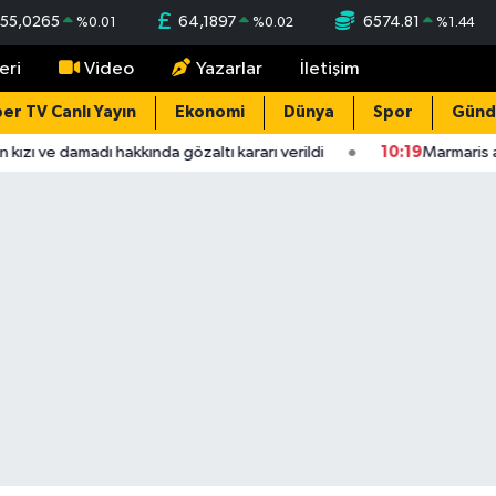
55,0265
64,1897
6574.81
%
0.01
%
0.02
%
1.44
eri
Video
Yazarlar
İletişim
er TV Canlı Yayın
Ekonomi
Dünya
Spor
Gün
kızı ve damadı hakkında gözaltı kararı verildi
10:19
Marmaris açı