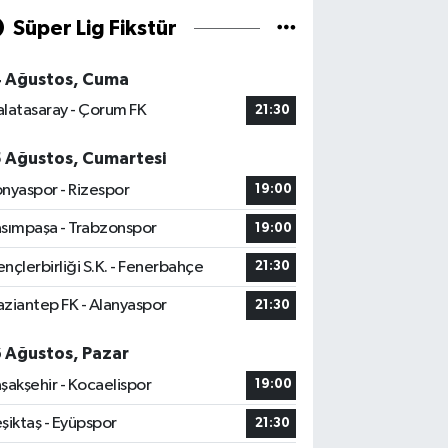
Süper Lig Fikstür
4 Ağustos, Cuma
latasaray - Çorum FK
21:30
5 Ağustos, Cumartesi
nyaspor - Rizespor
19:00
sımpaşa - Trabzonspor
19:00
nçlerbirliği S.K. - Fenerbahçe
21:30
ziantep FK - Alanyaspor
21:30
6 Ağustos, Pazar
şakşehir - Kocaelispor
19:00
şiktaş - Eyüpspor
21:30