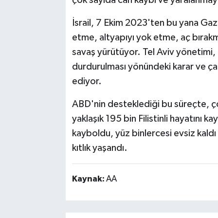
çok sayıda can kaybı ve yaralanmaya
İsrail, 7 Ekim 2023'ten bu yana Gazz
etme, altyapıyı yok etme, aç bırakm
savaş yürütüyor. Tel Aviv yönetimi, U
durdurulması yönündeki karar ve ç
ediyor.
ABD'nin desteklediği bu süreçte, ç
yaklaşık 195 bin Filistinli hayatını k
kayboldu, yüz binlercesi evsiz kal
kıtlık yaşandı.
Kaynak:
AA