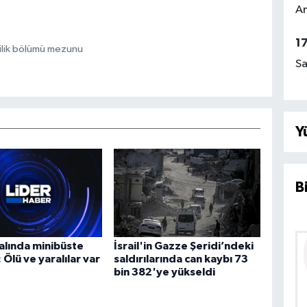
Am
1
ilik bölümü mezunu
Sa
Y
B
alında minibüste
İsrail'in Gazze Şeridi’ndeki
 Ölü ve yaralılar var
saldırılarında can kaybı 73
bin 382'ye yükseldi