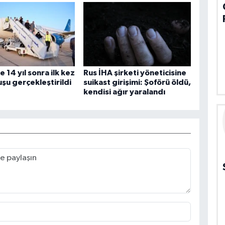
 14 yıl sonra ilk kez
Rus İHA şirketi yöneticisine
uşu gerçekleştirildi
suikast girişimi: Şoförü öldü,
kendisi ağır yaralandı