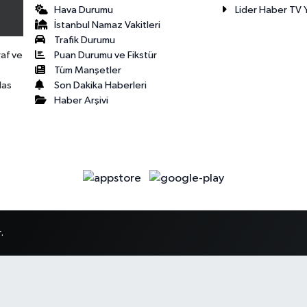
Hava Durumu
Lider Haber TV Y
İstanbul Namaz Vakitleri
Trafik Durumu
Puan Durumu ve Fikstür
raf ve
Tüm Manşetler
Son Dakika Haberleri
las
Haber Arşivi
.