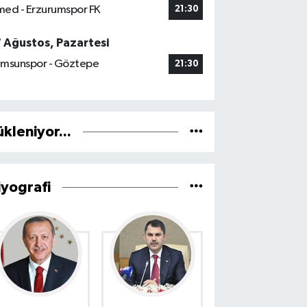
ed - Erzurumspor FK
21:30
7 Ağustos, Pazartesi
msunspor - Göztepe
21:30
ükleniyor...
iyografi