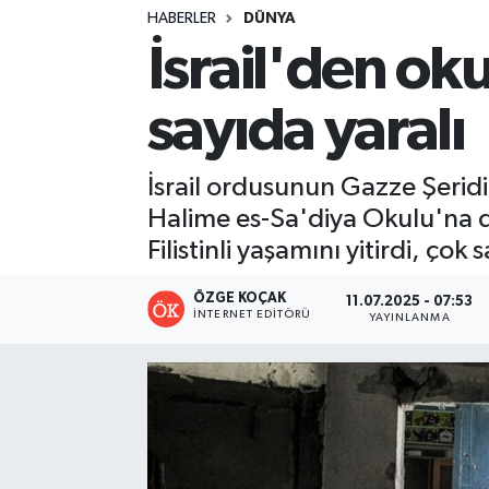
HABERLER
DÜNYA
Turizm
İsrail'den oku
Kültür - Sanat
sayıda yaralı
Lider Haber TV Canlı Yayın izle
İsrail ordusunun Gazze Şeridi'
Halime es-Sa'diya Okulu'na d
Filistinli yaşamını yitirdi, çok 
ÖZGE KOÇAK
11.07.2025 - 07:53
İNTERNET EDITÖRÜ
YAYINLANMA