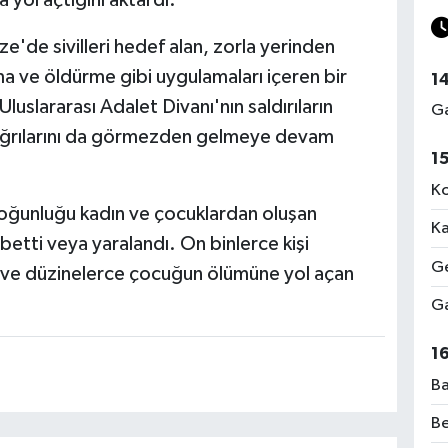
 yol açtığını aktardı.
e'de sivilleri hedef alan, zorla yerinden
a ve öldürme gibi uygulamaları içeren bir
1
luslararası Adalet Divanı'nın saldırıların
Ga
ağrılarını da görmezden gelmeye devam
1
Ko
oğunluğu kadın ve çocuklardan oluşan
Ka
aybetti veya yaralandı. On binlerce kişi
Ge
dı ve düzinelerce çocuğun ölümüne yol açan
Ga
1
Ba
Be