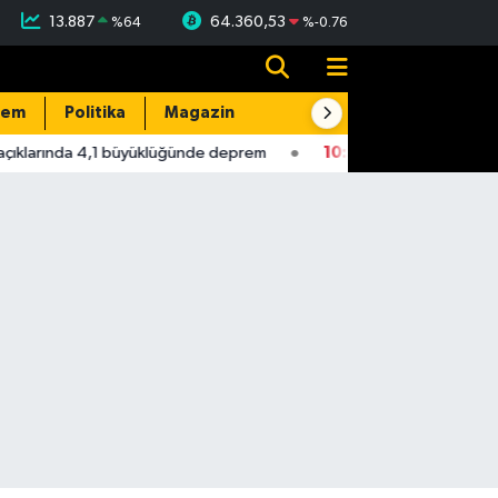
13.887
64.360,53
%
64
%
-0.76
dem
Politika
Magazin
Resmi İlanlar
E-Gazete
klarında 4,1 büyüklüğünde deprem
10:56
Yeni Parti Milletvekil