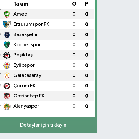
#
Takım
O
P
1
Amed
0
0
2
Erzurumspor FK
0
0
3
Başakşehir
0
0
4
Kocaelispor
0
0
5
Beşiktaş
0
0
6
Eyüpspor
0
0
7
Galatasaray
0
0
8
Çorum FK
0
0
9
Gaziantep FK
0
0
0
Alanyaspor
0
0
Detaylar için tıklayın