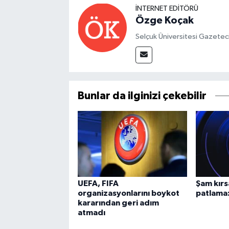
İNTERNET EDITÖRÜ
Özge Koçak
Selçuk Üniversitesi Gazetec
Bunlar da ilginizi çekebilir
UEFA, FIFA
Şam kırs
organizasyonlarını boykot
patlama:
kararından geri adım
atmadı