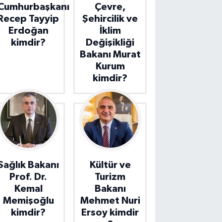
Cumhurbaşkanı
Çevre,
Recep Tayyip
Şehircilik ve
Erdoğan
İklim
kimdir?
Değişikliği
Bakanı Murat
Kurum
kimdir?
Sağlık Bakanı
Kültür ve
Prof. Dr.
Turizm
Kemal
Bakanı
Memişoğlu
Mehmet Nuri
kimdir?
Ersoy kimdir