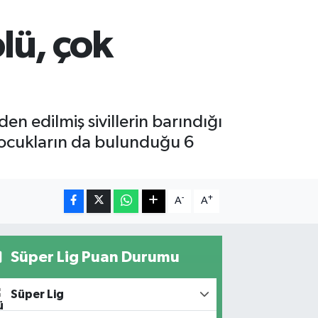
ölü, çok
n edilmiş sivillerin barındığı
çocukların da bulunduğu 6
-
+
A
A
Süper Lig Puan Durumu
Süper Lig