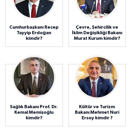
Cumhurbaşkanı Recep
Çevre, Şehircilik ve
Tayyip Erdoğan
İklim Değişikliği Bakanı
kimdir?
Murat Kurum kimdir?
Sağlık Bakanı Prof. Dr.
Kültür ve Turizm
Kemal Memişoğlu
Bakanı Mehmet Nuri
kimdir?
Ersoy kimdir ?