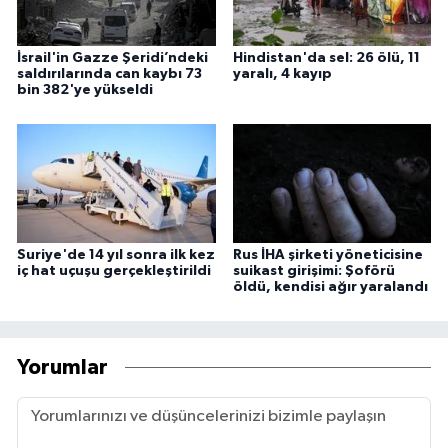
İsrail'in Gazze Şeridi’ndeki
Hindistan'da sel: 26 ölü, 11
saldırılarında can kaybı 73
yaralı, 4 kayıp
bin 382'ye yükseldi
Suriye'de 14 yıl sonra ilk kez
Rus İHA şirketi yöneticisine
iç hat uçuşu gerçekleştirildi
suikast girişimi: Şoförü
öldü, kendisi ağır yaralandı
Yorumlar