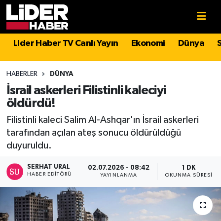
Gündem
Nöbetçi Eczaneler
Lider Haber TV Canlı Yayın
Ekonomi
Dünya
Politika
Hava Durumu
HABERLER
DÜNYA
Asayiş
İstanbul Namaz Vakitleri
İsrail askerleri Filistinli kaleciyi
öldürdü!
Dünya
Trafik Durumu
Filistinli kaleci Salim Al-Ashqar'ın İsrail askerleri
tarafından açılan ateş sonucu öldürüldüğü
Magazin
Süper Lig Puan Durumu ve Fikstür
duyuruldu.
Spor
Tüm Manşetler
SERHAT URAL
02.07.2026 - 08:42
1 DK
HABER EDITÖRÜ
YAYINLANMA
OKUNMA SÜRESI
Sağlık
Son Dakika Haberleri
Teknoloji
Haber Arşivi