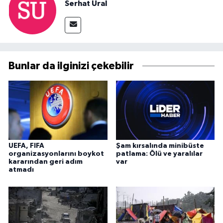
Serhat Ural
Bunlar da ilginizi çekebilir
UEFA, FIFA
Şam kırsalında minibüste
organizasyonlarını boykot
patlama: Ölü ve yaralılar
kararından geri adım
var
atmadı