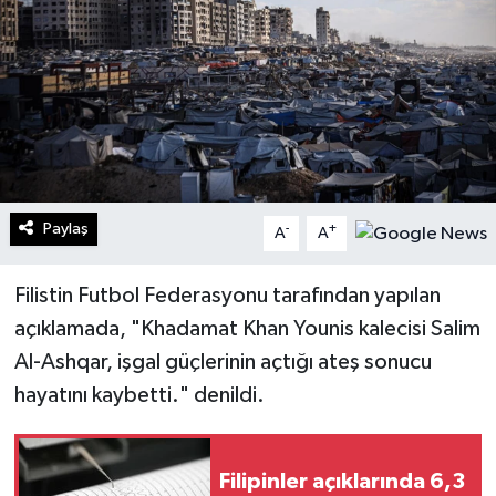
Turizm
Kültür - Sanat
Lider Haber TV Canlı Yayın izle
Paylaş
-
+
A
A
Filistin Futbol Federasyonu tarafından yapılan
açıklamada, "Khadamat Khan Younis kalecisi Salim
Al-Ashqar, işgal güçlerinin açtığı ateş sonucu
hayatını kaybetti." denildi.
Filipinler açıklarında 6,3