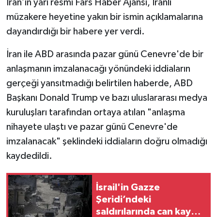
İran’ın yarı resmi Fars Haber Ajansı, İranlı
müzakere heyetine yakın bir ismin açıklamalarına
dayandırdığı bir habere yer verdi.
İran ile ABD arasında pazar günü Cenevre'de bir
anlaşmanın imzalanacağı yönündeki iddiaların
gerçeği yansıtmadığı belirtilen haberde, ABD
Başkanı Donald Trump ve bazı uluslararası medya
kuruluşları tarafından ortaya atılan "anlaşma
nihayete ulaştı ve pazar günü Cenevre'de
imzalanacak" şeklindeki iddiaların doğru olmadığı
kaydedildi.
İsrail'in Gazze
Şeridi’ndeki
saldırılarında can kaybı