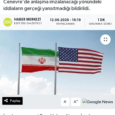
Cenevre'de anlaşma imzalanacağı yönündeki
iddiaların gerçeği yansıtmadığı bildirildi.
Turizm
HABER MERKEZI
12.06.2026 - 16:19
1 DK
Kültür - Sanat
EDITÖR/GAZETECI
YAYINLANMA
OKUNMA SÜRESI
Lider Haber TV Canlı Yayın izle
Paylaş
-
+
A
A