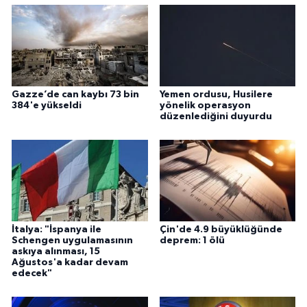
Gazze’de can kaybı 73 bin
Yemen ordusu, Husilere
384'e yükseldi
yönelik operasyon
düzenlediğini duyurdu
İtalya: "İspanya ile
Çin'de 4.9 büyüklüğünde
Schengen uygulamasının
deprem: 1 ölü
askıya alınması, 15
Ağustos'a kadar devam
edecek"