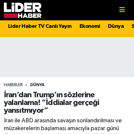
Gündem
Nöbetçi Eczaneler
Lider Haber TV Canlı Yayın
Ekonomi
Dünya
Politika
Hava Durumu
Asayiş
İstanbul Namaz Vakitleri
Dünya
Trafik Durumu
Magazin
Süper Lig Puan Durumu ve Fikstür
HABERLER
DÜNYA
İran’dan Trump’ın sözlerine
Spor
Tüm Manşetler
yalanlama! “İddialar gerçeği
yansıtmıyor”
Sağlık
Son Dakika Haberleri
İran ile ABD arasında savaşın sonlandırılması ve
müzakerelerin başlaması amacıyla pazar günü
Teknoloji
Haber Arşivi