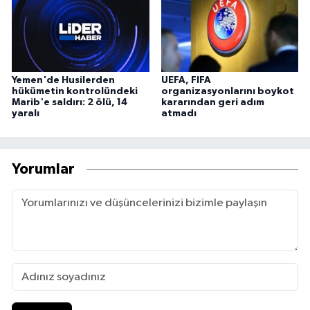
Yemen'de Husilerden
UEFA, FIFA
hükümetin kontrolündeki
organizasyonlarını boykot
Marib'e saldırı: 2 ölü, 14
kararından geri adım
yaralı
atmadı
Yorumlar