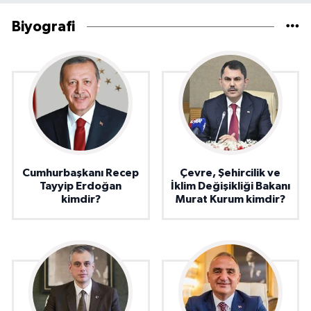
Biyografi
Cumhurbaşkanı Recep
Çevre, Şehircilik ve
Tayyip Erdoğan
İklim Değişikliği Bakanı
kimdir?
Murat Kurum kimdir?