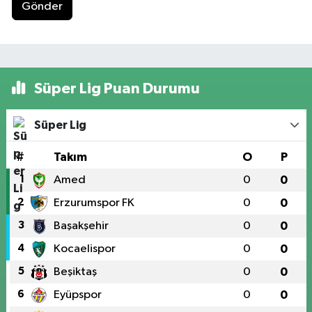
Gönder
Süper Lig Puan Durumu
Süper Lig
#
Takım
O
P
1
Amed
0
0
2
Erzurumspor FK
0
0
3
Başakşehir
0
0
4
Kocaelispor
0
0
5
Beşiktaş
0
0
6
Eyüpspor
0
0