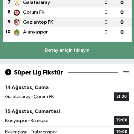
7
Galatasaray
0
0
8
Çorum FK
0
0
9
Gaziantep FK
0
0
10
Alanyaspor
0
0
Detaylar için tıklayın
Süper Lig Fikstür
14 Ağustos, Cuma
Galatasaray - Çorum FK
21:30
15 Ağustos, Cumartesi
Konyaspor - Rizespor
19:00
Kasımpaşa - Trabzonspor
19:00