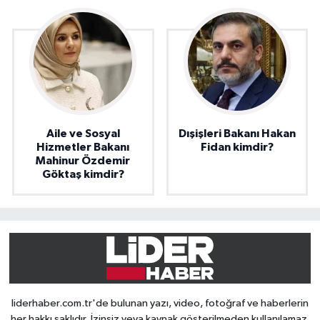
Aile ve Sosyal
Dışişleri Bakanı Hakan
Hizmetler Bakanı
Fidan kimdir?
Mahinur Özdemir
Göktaş kimdir?
liderhaber.com.tr'de bulunan yazı, video, fotoğraf ve haberlerin
her hakkı saklıdır. İzinsiz veya kaynak gösterilmeden kullanılamaz.