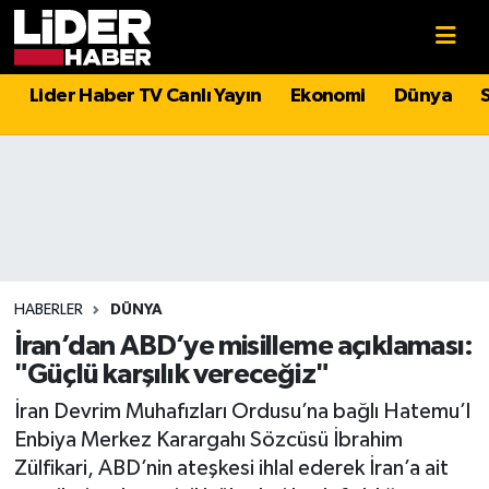
Gündem
Nöbetçi Eczaneler
Lider Haber TV Canlı Yayın
Ekonomi
Dünya
Politika
Hava Durumu
Asayiş
İstanbul Namaz Vakitleri
Dünya
Trafik Durumu
Magazin
Süper Lig Puan Durumu ve Fikstür
HABERLER
DÜNYA
İran’dan ABD’ye misilleme açıklaması:
Spor
Tüm Manşetler
"Güçlü karşılık vereceğiz"
İran Devrim Muhafızları Ordusu’na bağlı Hatemu’l
Sağlık
Son Dakika Haberleri
Enbiya Merkez Karargahı Sözcüsü İbrahim
Zülfikari, ABD’nin ateşkesi ihlal ederek İran’a ait
Teknoloji
Haber Arşivi