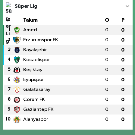
Süper Lig
#
Takım
O
P
1
Amed
0
0
2
Erzurumspor FK
0
0
3
Başakşehir
0
0
4
Kocaelispor
0
0
5
Beşiktaş
0
0
6
Eyüpspor
0
0
7
Galatasaray
0
0
8
Çorum FK
0
0
9
Gaziantep FK
0
0
10
Alanyaspor
0
0