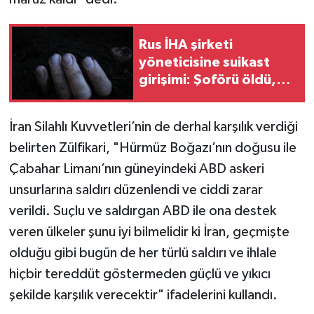
Rus İHA şirketi
yöneticisine suikast
girişimi: Şoförü öldü,
kendisi ağır yaralandı
İran Silahlı Kuvvetleri’nin de derhal karşılık verdiği
belirten Zülfikari, "Hürmüz Boğazı’nın doğusu ile
Çabahar Limanı’nın güneyindeki ABD askeri
unsurlarına saldırı düzenlendi ve ciddi zarar
verildi. Suçlu ve saldırgan ABD ile ona destek
veren ülkeler şunu iyi bilmelidir ki İran, geçmişte
olduğu gibi bugün de her türlü saldırı ve ihlale
hiçbir tereddüt göstermeden güçlü ve yıkıcı
şekilde karşılık verecektir" ifadelerini kullandı.