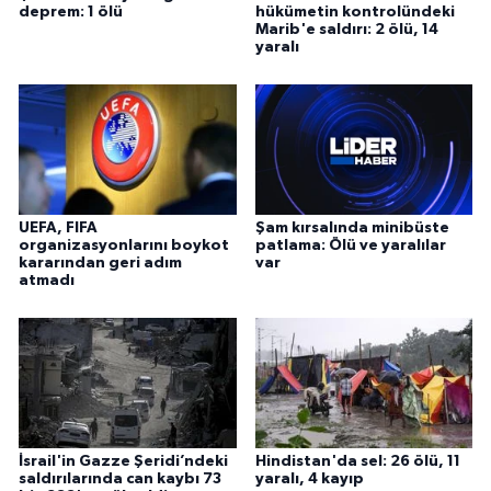
deprem: 1 ölü
hükümetin kontrolündeki
Marib'e saldırı: 2 ölü, 14
yaralı
UEFA, FIFA
Şam kırsalında minibüste
organizasyonlarını boykot
patlama: Ölü ve yaralılar
kararından geri adım
var
atmadı
İsrail'in Gazze Şeridi’ndeki
Hindistan'da sel: 26 ölü, 11
saldırılarında can kaybı 73
yaralı, 4 kayıp