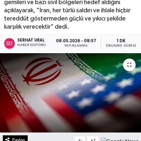
gemileri ve bazı sivil bölgeleri hedef aldığını
açıklayarak, "İran, her türlü saldırı ve ihlale hiçbir
Turizm
tereddüt göstermeden güçlü ve yıkıcı şekilde
karşılık verecektir" dedi.
Kültür - Sanat
SERHAT URAL
08.05.2026 - 08:57
1 DK
Lider Haber TV Canlı Yayın izle
HABER EDITÖRÜ
YAYINLANMA
OKUNMA SÜRESI
Paylaş
-
+