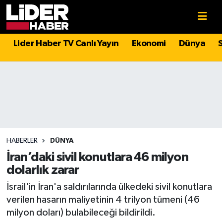
Gündem
Nöbetçi Eczaneler
Lider Haber TV Canlı Yayın
Ekonomi
Dünya
Politika
Hava Durumu
Asayiş
İstanbul Namaz Vakitleri
Dünya
Trafik Durumu
Magazin
Süper Lig Puan Durumu ve Fikstür
HABERLER
DÜNYA
İran’daki sivil konutlara 46 milyon
Spor
Tüm Manşetler
dolarlık zarar
İsrail'in İran'a saldırılarında ülkedeki sivil konutlara
Sağlık
Son Dakika Haberleri
verilen hasarın maliyetinin 4 trilyon tümeni (46
milyon doları) bulabileceği bildirildi.
Teknoloji
Haber Arşivi