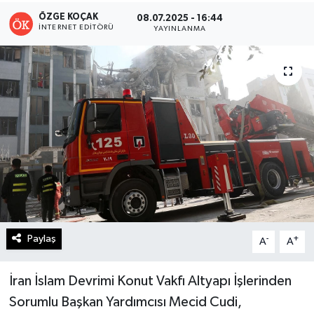
ÖZGE KOÇAK
08.07.2025 - 16:44
Turizm
İNTERNET EDITÖRÜ
YAYINLANMA
Kültür - Sanat
Lider Haber TV Canlı Yayın izle
Paylaş
-
+
A
A
İran İslam Devrimi Konut Vakfı Altyapı İşlerinden
Sorumlu Başkan Yardımcısı Mecid Cudi,