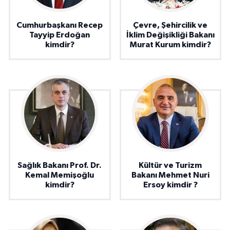
Cumhurbaşkanı Recep
Çevre, Şehircilik ve
Tayyip Erdoğan
İklim Değişikliği Bakanı
kimdir?
Murat Kurum kimdir?
Sağlık Bakanı Prof. Dr.
Kültür ve Turizm
Kemal Memişoğlu
Bakanı Mehmet Nuri
kimdir?
Ersoy kimdir ?