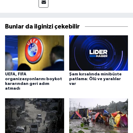
Bunlar da ilginizi çekebilir
UEFA, FIFA
Şam kırsalında minibüste
organizasyonlarını boykot
patlama: Ölü ve yaralılar
kararından geri adım
var
atmadı