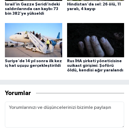
İsrail'in Gazze Şeridi’ndeki
Hindistan'da sel: 26 ölü, 11
saldırılarında can kaybı 73
yaralı, 4 kayıp
bin 382'ye yükseldi
Suriye'de 14 yıl sonra ilk kez
Rus İHA şirketi yöneticisine
iç hat uçuşu gerçekleştirildi
suikast girişimi: Şoförü
öldü, kendisi ağır yaralandı
Yorumlar