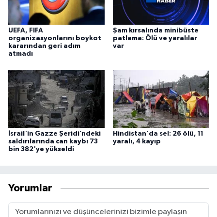
UEFA, FIFA
Şam kırsalında minibüste
organizasyonlarını boykot
patlama: Ölü ve yaralılar
kararından geri adım
var
atmadı
İsrail'in Gazze Şeridi’ndeki
Hindistan'da sel: 26 ölü, 11
saldırılarında can kaybı 73
yaralı, 4 kayıp
bin 382'ye yükseldi
Yorumlar