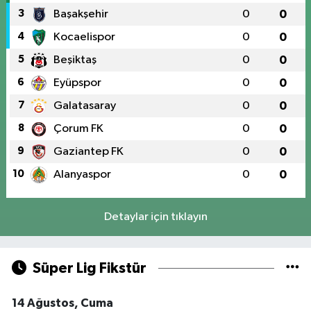
3
Başakşehir
0
0
4
Kocaelispor
0
0
5
Beşiktaş
0
0
6
Eyüpspor
0
0
7
Galatasaray
0
0
8
Çorum FK
0
0
9
Gaziantep FK
0
0
10
Alanyaspor
0
0
Detaylar için tıklayın
Süper Lig Fikstür
14 Ağustos, Cuma