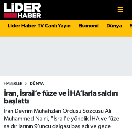
Gündem
Nöbetçi Eczaneler
Lider Haber TV Canlı Yayın
Ekonomi
Dünya
Politika
Hava Durumu
Asayiş
İstanbul Namaz Vakitleri
Dünya
Trafik Durumu
Magazin
Süper Lig Puan Durumu ve Fikstür
HABERLER
DÜNYA
İran, İsrail’e füze ve İHA’larla saldırı
Spor
Tüm Manşetler
başlattı
İran Devrim Muhafızları Ordusu Sözcüsü Ali
Sağlık
Son Dakika Haberleri
Muhammed Naini, "İsrail'e yönelik İHA ve füze
saldırılarının 9’uncu dalgası başladı ve gece
Teknoloji
Haber Arşivi