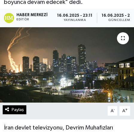
boyunca devam edecek" dedi.
Turizm
HABER MERKEZI
16.06.2025 - 23:11
16.06.2025 - 23
EDITÖR
YAYINLANMA
GÜNCELLEME
Kültür - Sanat
Lider Haber TV Canlı Yayın izle
Paylaş
-
+
A
A
İran devlet televizyonu, Devrim Muhafızları