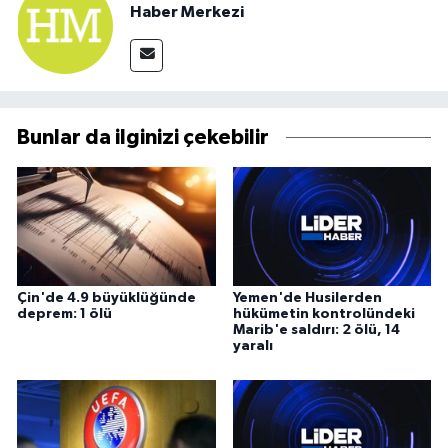
Haber Merkezi
Bunlar da ilginizi çekebilir
Çin'de 4.9 büyüklüğünde
Yemen'de Husilerden
deprem: 1 ölü
hükümetin kontrolündeki
Marib'e saldırı: 2 ölü, 14
yaralı