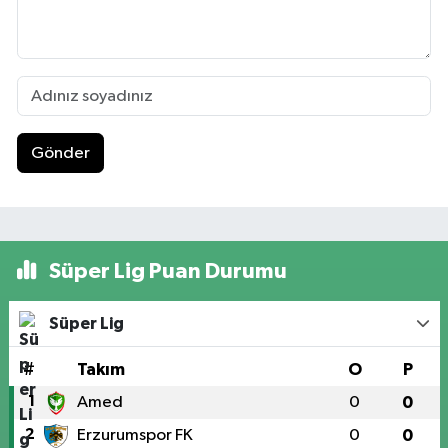
Gönder
Süper Lig Puan Durumu
Süper Lig
#
Takım
O
P
1
Amed
0
0
2
Erzurumspor FK
0
0