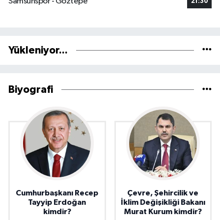
Samsunspor - Göztepe
21:30
Yükleniyor...
Biyografi
Cumhurbaşkanı Recep
Çevre, Şehircilik ve
Tayyip Erdoğan
İklim Değişikliği Bakanı
kimdir?
Murat Kurum kimdir?