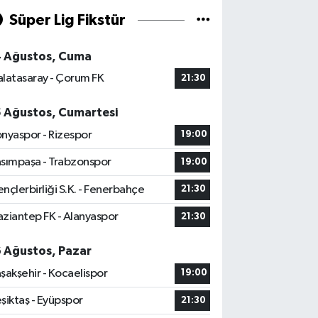
Süper Lig Fikstür
4 Ağustos, Cuma
latasaray - Çorum FK
21:30
5 Ağustos, Cumartesi
nyaspor - Rizespor
19:00
sımpaşa - Trabzonspor
19:00
nçlerbirliği S.K. - Fenerbahçe
21:30
ziantep FK - Alanyaspor
21:30
6 Ağustos, Pazar
şakşehir - Kocaelispor
19:00
şiktaş - Eyüpspor
21:30