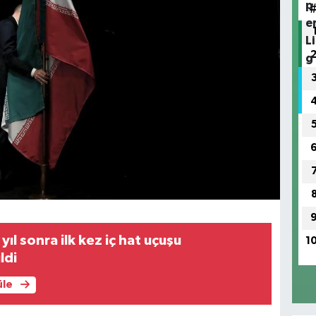
yıl sonra ilk kez iç hat uçuşu
1
ldi
üle