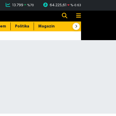
13.799
64.225,61
%
70
%
-0.63
dem
Politika
Magazin
Resmi İlanlar
E-Gazete