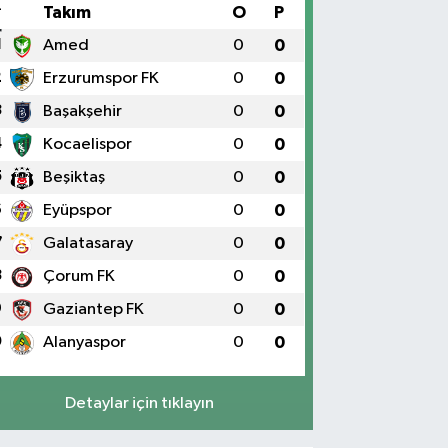
#
Takım
O
P
1
Amed
0
0
2
Erzurumspor FK
0
0
3
Başakşehir
0
0
4
Kocaelispor
0
0
5
Beşiktaş
0
0
6
Eyüpspor
0
0
7
Galatasaray
0
0
8
Çorum FK
0
0
9
Gaziantep FK
0
0
0
Alanyaspor
0
0
Detaylar için tıklayın