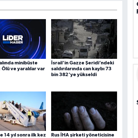
alında minibüste
İsrail'in Gazze Şeridi’ndeki
 Ölü ve yaralılar var
saldırılarında can kaybı 73
bin 382'ye yükseldi
 14 yıl sonra ilk kez
Rus İHA şirketi yöneticisine