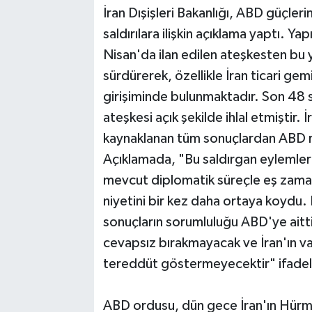
İran Dışişleri Bakanlığı, ABD güçle
saldırılara ilişkin açıklama yaptı. Y
Nisan'da ilan edilen ateşkesten bu 
sürdürerek, özellikle İran ticari ge
girişiminde bulunmaktadır. Son 48
ateşkesi açık şekilde ihlal etmiştir
kaynaklanan tüm sonuçlardan ABD re
Açıklamada, "Bu saldırgan eylemler
mevcut diplomatik süreçle eş zama
niyetini bir kez daha ortaya koydu
sonuçların sorumluluğu ABD'ye aittir
cevapsız bırakmayacak ve İran'ın va
tereddüt göstermeyecektir" ifadeler
ABD ordusu, dün gece İran'ın Hürm