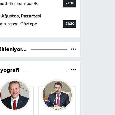
ed - Erzurumspor FK
21:30
7 Ağustos, Pazartesi
msunspor - Göztepe
21:30
ükleniyor...
iyografi