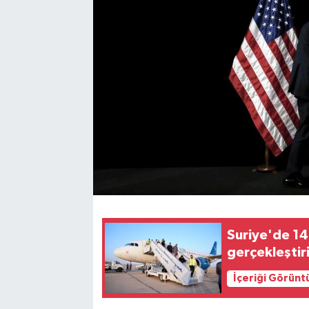
Suriye'de 14 
gerçekleştiri
İçeriği Görünt