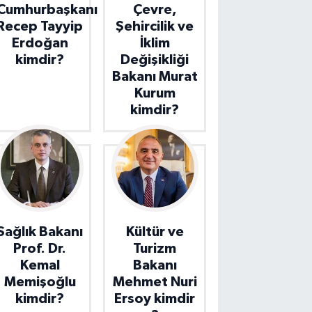
Cumhurbaşkanı
Çevre,
Recep Tayyip
Şehircilik ve
Erdoğan
İklim
kimdir?
Değişikliği
Bakanı Murat
Kurum
kimdir?
Sağlık Bakanı
Kültür ve
Prof. Dr.
Turizm
Kemal
Bakanı
Memişoğlu
Mehmet Nuri
kimdir?
Ersoy kimdir