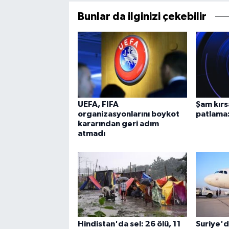
Bunlar da ilginizi çekebilir
UEFA, FIFA
Şam kırs
organizasyonlarını boykot
patlama:
kararından geri adım
atmadı
Hindistan'da sel: 26 ölü, 11
Suriye'de