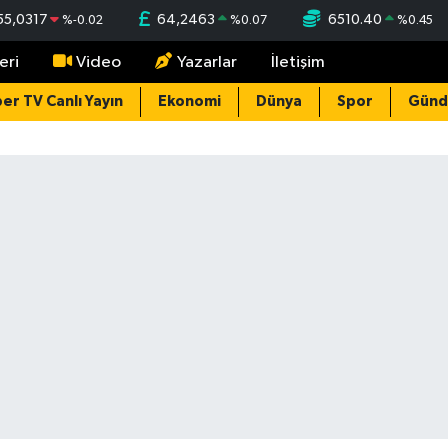
55,0317
64,2463
6510.40
%
-0.02
%
0.07
%
0.45
eri
Video
Yazarlar
İletişim
er TV Canlı Yayın
Ekonomi
Dünya
Spor
Gün