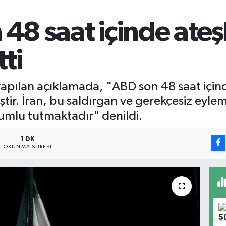
 48 saat içinde ateş
tti
n yapılan açıklamada, "ABD son 48 saat i
tmiştir. İran, bu saldırgan ve gerekçesiz e
umlu tutmaktadır" denildi.
1 DK
OKUNMA SÜRESI