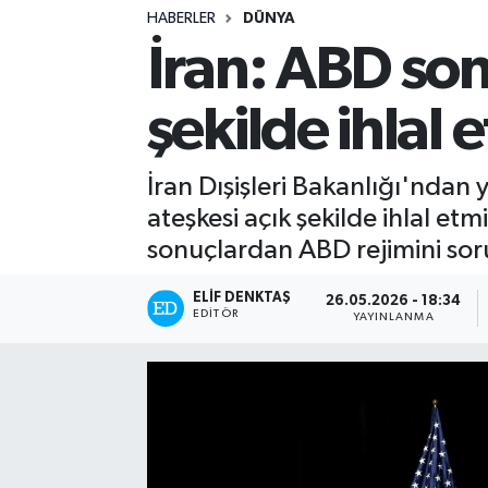
HABERLER
DÜNYA
Turizm
İran: ABD son
Kültür - Sanat
şekilde ihlal e
Lider Haber TV Canlı Yayın izle
İran Dışişleri Bakanlığı'nda
ateşkesi açık şekilde ihlal e
sonuçlardan ABD rejimini sor
ELIF DENKTAŞ
26.05.2026 - 18:34
EDITÖR
YAYINLANMA