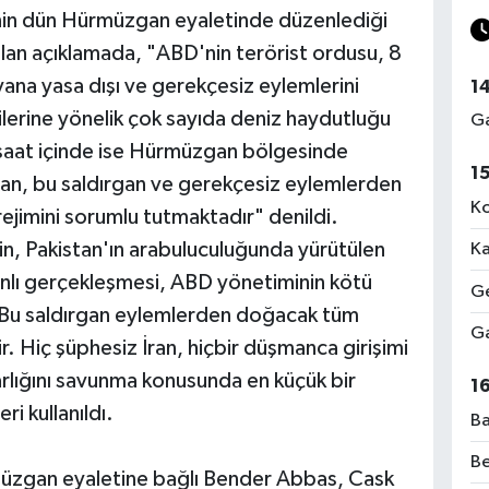
rinin dün Hürmüzgan eyaletinde düzenlediği
apılan açıklamada, "ABD'nin terörist ordusu, 8
yana yasa dışı ve gerekçesiz eylemlerini
1
milerine yönelik çok sayıda deniz haydutluğu
Ga
 saat içinde ise Hürmüzgan bölgesinde
1
. İran, bu saldırgan ve gerekçesiz eylemlerden
Ko
jimini sorumlu tutmaktadır" denildi.
in, Pakistan'ın arabuluculuğunda yürütülen
Ka
nlı gerçekleşmesi, ABD yönetiminin kötü
Ge
. Bu saldırgan eylemlerden doğacak tüm
Ga
. Hiç şüphesiz İran, hiçbir düşmanca girişimi
rlığını savunma konusunda en küçük bir
1
i kullanıldı.
Ba
Be
üzgan eyaletine bağlı Bender Abbas, Cask