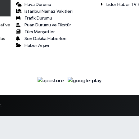
Hava Durumu
Lider Haber TV Y
İstanbul Namaz Vakitleri
Trafik Durumu
Puan Durumu ve Fikstür
raf ve
Tüm Manşetler
Son Dakika Haberleri
las
Haber Arşivi
.