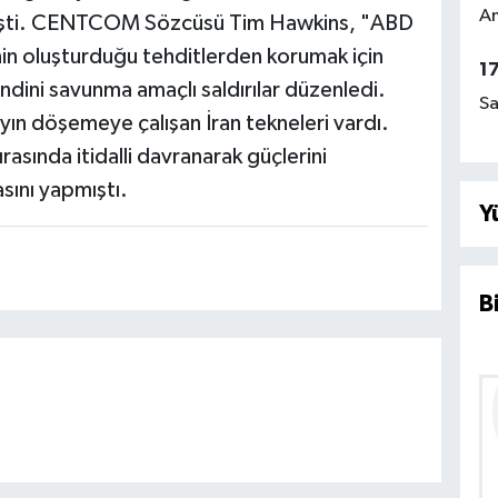
Am
lemişti. CENTCOM Sözcüsü Tim Hawkins, "ABD
rinin oluşturduğu tehditlerden korumak için
1
dini savunma amaçlı saldırılar düzenledi.
Sa
yın döşemeye çalışan İran tekneleri vardı.
ında itidalli davranarak güçlerini
ını yapmıştı.
Y
B