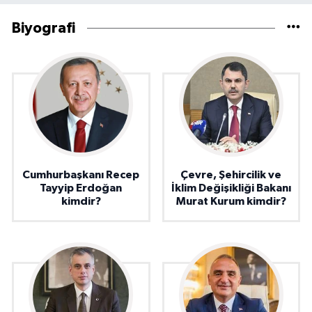
Biyografi
Cumhurbaşkanı Recep
Çevre, Şehircilik ve
Tayyip Erdoğan
İklim Değişikliği Bakanı
kimdir?
Murat Kurum kimdir?