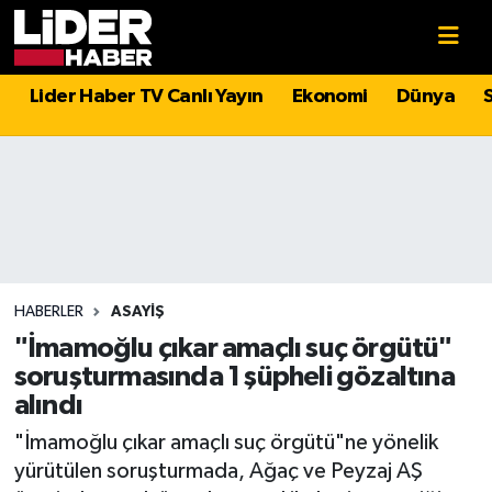
Gündem
Nöbetçi Eczaneler
Lider Haber TV Canlı Yayın
Ekonomi
Dünya
Politika
Hava Durumu
Asayiş
İstanbul Namaz Vakitleri
Dünya
Trafik Durumu
Magazin
Süper Lig Puan Durumu ve Fikstür
HABERLER
ASAYIŞ
"İmamoğlu çıkar amaçlı suç örgütü"
Spor
Tüm Manşetler
soruşturmasında 1 şüpheli gözaltına
alındı
Sağlık
Son Dakika Haberleri
"İmamoğlu çıkar amaçlı suç örgütü"ne yönelik
yürütülen soruşturmada, Ağaç ve Peyzaj AŞ
Teknoloji
Haber Arşivi