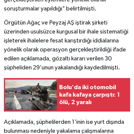
soruşturmalar yapıldığı" belirtilmişti.
Örgütün Ağaç ve Peyzaj AŞ iştirak şirketi
üzerinden usulsüzce kurgusal bir ihale sistematiği
işleterek ihalelere fesat karıştırdığı iddialarına
yönelik olarak operasyon gerçekleştirildiği ifade
edilen açıklamada, gözaltı kararı verilen 30
şüpheliden 29'unun yakalandığı kaydedilmişti.
Bolu'da iki otomobil
kafa kafaya çarpıştı: 1
ölü, 2 yaralı
Açıklamada, şüphelilerden 1'inin ise yurt dışında
bulunması nedeniyle yakalama çalışmalarına