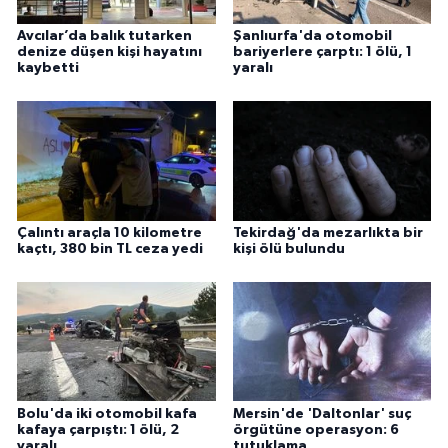
Avcılar’da balık tutarken
Şanlıurfa'da otomobil
denize düşen kişi hayatını
bariyerlere çarptı: 1 ölü, 1
kaybetti
yaralı
Çalıntı araçla 10 kilometre
Tekirdağ'da mezarlıkta bir
kaçtı, 380 bin TL ceza yedi
kişi ölü bulundu
Bolu'da iki otomobil kafa
Mersin'de 'Daltonlar' suç
kafaya çarpıştı: 1 ölü, 2
örgütüne operasyon: 6
yaralı
tutuklama