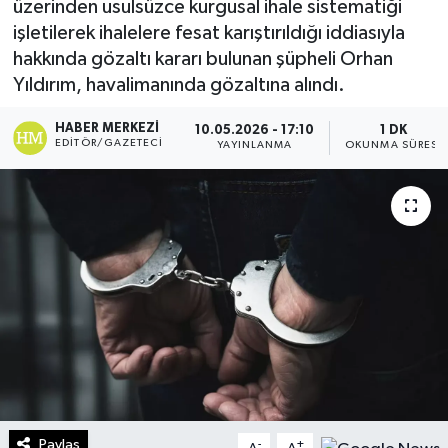
üzerinden usulsüzce kurgusal ihale sistematiği
işletilerek ihalelere fesat karıştırıldığı iddiasıyla
Turizm
hakkında gözaltı kararı bulunan şüpheli Orhan
Yıldırım, havalimanında gözaltına alındı.
Kültür - Sanat
HABER MERKEZI
10.05.2026 - 17:10
1 DK
Lider Haber TV Canlı Yayın izle
EDITÖR/GAZETECI
YAYINLANMA
OKUNMA SÜRESI
Paylaş
-
+