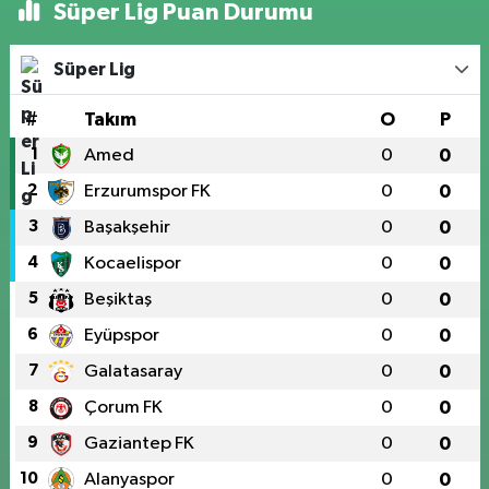
Süper Lig Puan Durumu
Süper Lig
#
Takım
O
P
1
Amed
0
0
2
Erzurumspor FK
0
0
3
Başakşehir
0
0
4
Kocaelispor
0
0
5
Beşiktaş
0
0
6
Eyüpspor
0
0
7
Galatasaray
0
0
8
Çorum FK
0
0
9
Gaziantep FK
0
0
10
Alanyaspor
0
0