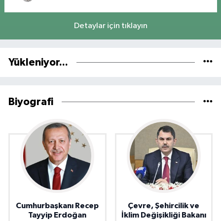
Detaylar için tıklayın
Yükleniyor...
Biyografi
Cumhurbaşkanı Recep
Çevre, Şehircilik ve
Tayyip Erdoğan
İklim Değişikliği Bakanı