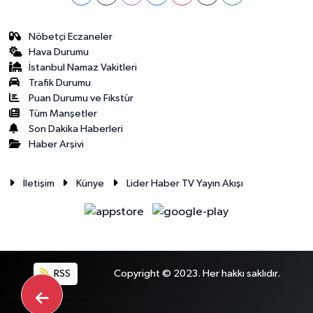
Nöbetçi Eczaneler
Hava Durumu
İstanbul Namaz Vakitleri
Trafik Durumu
Puan Durumu ve Fikstür
Tüm Manşetler
Son Dakika Haberleri
Haber Arşivi
İletişim
Künye
Lider Haber TV Yayın Akışı
RSS
Copyright © 2023. Her hakkı saklıdır.