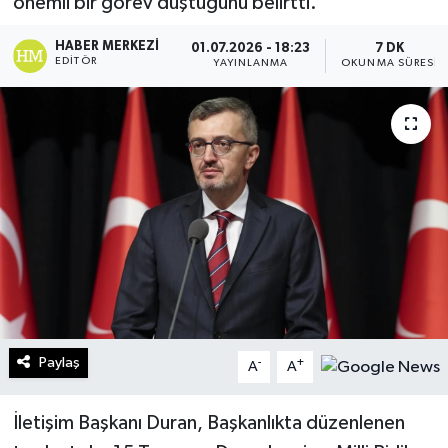
önemli bir görev düştüğünü belirtti.
Turizm
HABER MERKEZI
01.07.2026 - 18:23
7 DK
EDITÖR
YAYINLANMA
OKUNMA SÜRESI
Kültür - Sanat
Lider Haber TV Canlı Yayın izle
Paylaş
-
+
A
A
İletişim Başkanı Duran, Başkanlıkta düzenlenen