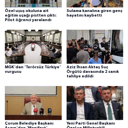
Özel uçuş okuluna ait
Sulama kanalına giren genç
eğitim uçağı pistten çıktı:
hayatını kaybetti
Pilot öğrenci yaralandı
MGK'dan 'Terörsüz Türkiye'
Aziz İhsan Aktaş Suç
vurgusu
Örgütü davasında 2 sanık
tahliye edildi
Çorum Belediye Başkanı
Yeni Parti Genel Başkanı