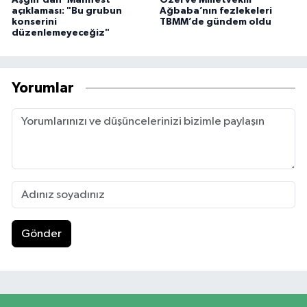
Aşgın'dan ‘Manifest'
Özel ve Milletvekili
açıklaması: "Bu grubun
Ağbaba’nın fezlekeleri
konserini
TBMM’de gündem oldu
düzenlemeyeceğiz"
Yorumlar
Gönder