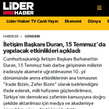
Gündem
Nöbetçi Eczaneler
Lider Haber TV Canlı Yayın
Ekonomi
Dünya
Politika
Hava Durumu
HABERLER
GÜNDEM
Asayiş
İstanbul Namaz Vakitleri
İletişim Başkanı Duran, 15 Temmuz'da
yapılacak etkinlikleri açıkladı
Dünya
Trafik Durumu
Cumhurbaşkanlığı İletişim Başkanı Burhanettin
Duran, 15 Temmuz hain darbe girişiminin milletin
Magazin
Süper Lig Puan Durumu ve Fikstür
iradesiyle akamete uğratılmasının 10. yıl
dönümünde anma etkinliklerinin ana temasının
Spor
Tüm Manşetler
"İrade Bizim, Zafer Bizim" olarak belirlendiğini
ifade ederek, milli hafızanın güçlendirilmesi,
Sağlık
Son Dakika Haberleri
Türkiye'nin demokrasi zaferinin kamuoyuna doğru
şekilde aktarılması için medya ve akademiye
Teknoloji
Haber Arşivi