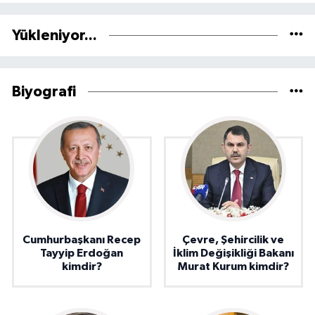
Yükleniyor...
Biyografi
Cumhurbaşkanı Recep
Çevre, Şehircilik ve
Tayyip Erdoğan
İklim Değişikliği Bakanı
kimdir?
Murat Kurum kimdir?