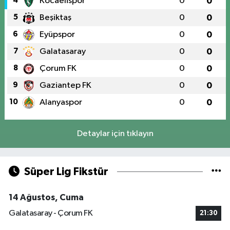
4
Kocaelispor
0
0
5
Beşiktaş
0
0
6
Eyüpspor
0
0
7
Galatasaray
0
0
8
Çorum FK
0
0
9
Gaziantep FK
0
0
10
Alanyaspor
0
0
Detaylar için tıklayın
Süper Lig Fikstür
14 Ağustos, Cuma
Galatasaray - Çorum FK
21:30