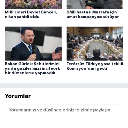
MHP Lideri Devlet Bahçeli,
DMD hastası Mustafa için
nikah şahidi oldu
umut kampanyası sürüyor
Bakan Gürlek: Şehitlerimizi
Terörsüz Türkiye yasa teklifi
ya da gazilerimizi incitecek
Komisyon'dan geçti
bir düzenleme yapmadık
Yorumlar