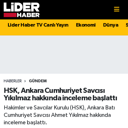
Gündem
Nöbetçi Eczaneler
Lider Haber TV Canlı Yayın
Ekonomi
Dünya
Politika
Hava Durumu
Asayiş
İstanbul Namaz Vakitleri
Dünya
Trafik Durumu
Magazin
Süper Lig Puan Durumu ve Fikstür
HABERLER
GÜNDEM
HSK, Ankara Cumhuriyet Savcısı
Spor
Tüm Manşetler
Yıkılmaz hakkında inceleme başlattı
Hakimler ve Savcılar Kurulu (HSK), Ankara Batı
Sağlık
Son Dakika Haberleri
Cumhuriyet Savcısı Ahmet Yıkılmaz hakkında
inceleme başlattı.
Teknoloji
Haber Arşivi