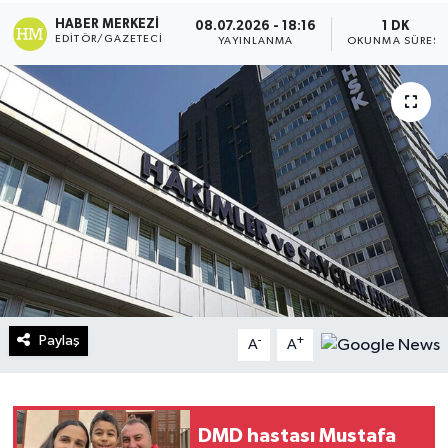
HABER MERKEZI
08.07.2026 - 18:16
1 DK
Turizm
EDITÖR/GAZETECI
YAYINLANMA
OKUNMA SÜRESI
Kültür - Sanat
Lider Haber TV Canlı Yayın izle
Paylaş
-
+
A
A
DMD hastası Mustafa