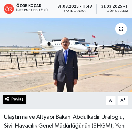
ÖZGE KOÇAK
31.03.2025 - 11:43
31.03.2025 - 11:
Turizm
İNTERNET EDITÖRÜ
YAYINLANMA
GÜNCELLEME
Kültür - Sanat
Lider Haber TV Canlı Yayın izle
Paylaş
-
+
A
A
Ulaştırma ve Altyapı Bakanı Abdulkadir Uraloğlu,
Sivil Havacılık Genel Müdürlüğünün (SHGM), Yeni