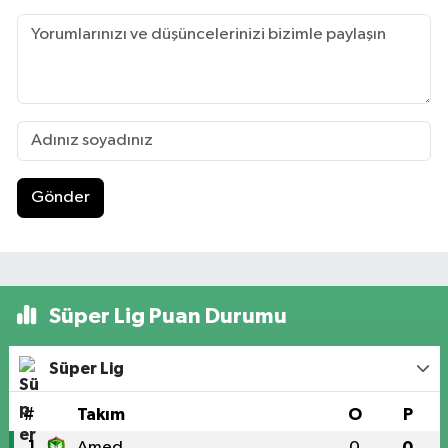
Gönder
Süper Lig Puan Durumu
Süper Lig
#
Takım
O
P
1
Amed
0
0