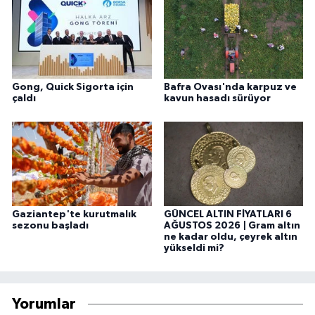
Gong, Quick Sigorta için
Bafra Ovası'nda karpuz ve
çaldı
kavun hasadı sürüyor
Gaziantep'te kurutmalık
GÜNCEL ALTIN FİYATLARI 6
sezonu başladı
AĞUSTOS 2026 | Gram altın
ne kadar oldu, çeyrek altın
yükseldi mi?
Yorumlar