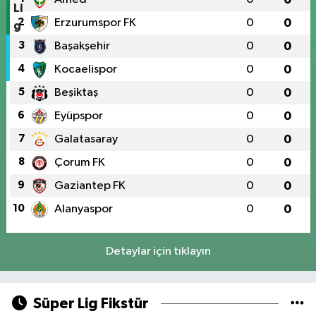
2
Erzurumspor FK
0
0
3
Başakşehir
0
0
4
Kocaelispor
0
0
5
Beşiktaş
0
0
6
Eyüpspor
0
0
7
Galatasaray
0
0
8
Çorum FK
0
0
9
Gaziantep FK
0
0
10
Alanyaspor
0
0
Detaylar için tıklayın
Süper Lig Fikstür