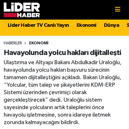
Gündem
Nöbetçi Eczaneler
Lider Haber TV Canlı Yayın
Ekonomi
Dünya
Politika
Hava Durumu
HABERLER
EKONOMI
Asayiş
İstanbul Namaz Vakitleri
Havayolunda yolcu hakları dijitalleşti
Ulaştırma ve Altyapı Bakanı Abdulkadir Uraloğlu,
Dünya
Trafik Durumu
havayolunda yolcu hakları başvuru sürecinin
tamamen dijitalleştiğini açıkladı. Bakan Uraloğlu,
Magazin
Süper Lig Puan Durumu ve Fikstür
“Yolcular, tüm talep ve şikayetlerini KDM-ERP
Sistemi üzerinden çevrimiçi olarak
Spor
Tüm Manşetler
gerçekleştirecek” dedi. Uraloğlu sistem
sayesinde yolcuların artık taleplerini önce
Sağlık
Son Dakika Haberleri
havayolu işletmesine, sonra idareye iletmek
zorunda kalmayacağını bildirdi.
Teknoloji
Haber Arşivi