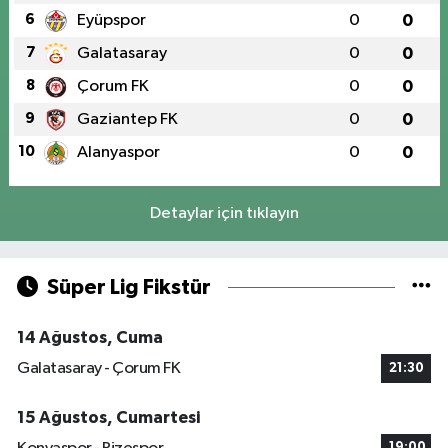
6
Eyüpspor
0
0
7
Galatasaray
0
0
8
Çorum FK
0
0
9
Gaziantep FK
0
0
10
Alanyaspor
0
0
Detaylar için tıklayın
Süper Lig Fikstür
14 Ağustos, Cuma
Galatasaray - Çorum FK
21:30
15 Ağustos, Cumartesi
19:00