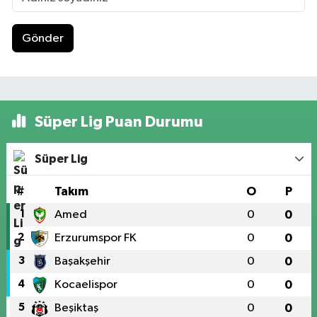
Gönder
Süper Lig Puan Durumu
Süper Lig
#
Takım
O
P
1
Amed
0
0
2
Erzurumspor FK
0
0
3
Başakşehir
0
0
4
Kocaelispor
0
0
5
Beşiktaş
0
0