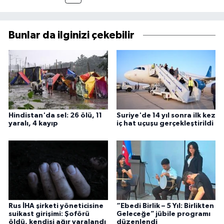
Bunlar da ilginizi çekebilir
Hindistan'da sel: 26 ölü, 11
Suriye'de 14 yıl sonra ilk kez
yaralı, 4 kayıp
iç hat uçuşu gerçekleştirildi
Rus İHA şirketi yöneticisine
“Ebedi Birlik – 5 Yıl: Birlikten
suikast girişimi: Şoförü
Geleceğe” jübile programı
öldü, kendisi ağır yaralandı
düzenlendi