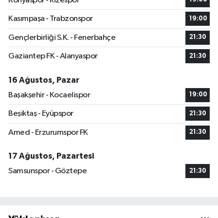
Konyaspor - Rizespor
Kasımpaşa - Trabzonspor
19:00
Gençlerbirliği S.K. - Fenerbahçe
21:30
Gaziantep FK - Alanyaspor
21:30
16 Ağustos, Pazar
Başakşehir - Kocaelispor
19:00
Beşiktaş - Eyüpspor
21:30
Amed - Erzurumspor FK
21:30
17 Ağustos, Pazartesi
Samsunspor - Göztepe
21:30