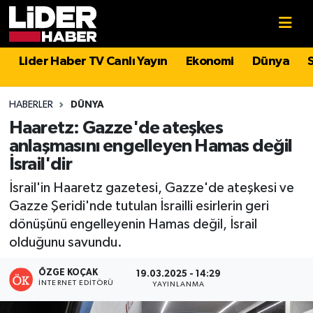
Gündem
Nöbetçi Eczaneler
Lider Haber TV Canlı Yayın
Ekonomi
Dünya
Politika
Hava Durumu
HABERLER
DÜNYA
Asayiş
İstanbul Namaz Vakitleri
Haaretz: Gazze'de ateşkes
anlaşmasını engelleyen Hamas değil
Dünya
Trafik Durumu
İsrail'dir
İsrail'in Haaretz gazetesi, Gazze'de ateşkesi ve
Magazin
Süper Lig Puan Durumu ve Fikstür
Gazze Şeridi'nde tutulan İsrailli esirlerin geri
dönüşünü engelleyenin Hamas değil, İsrail
Spor
Tüm Manşetler
olduğunu savundu.
Sağlık
Son Dakika Haberleri
ÖZGE KOÇAK
19.03.2025 - 14:29
İNTERNET EDITÖRÜ
YAYINLANMA
Teknoloji
Haber Arşivi