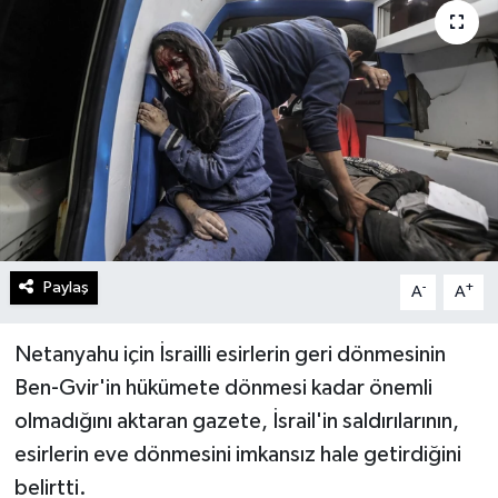
Turizm
Kültür - Sanat
Lider Haber TV Canlı Yayın izle
Paylaş
-
+
A
A
Netanyahu için İsrailli esirlerin geri dönmesinin
Ben-Gvir'in hükümete dönmesi kadar önemli
olmadığını aktaran gazete, İsrail'in saldırılarının,
esirlerin eve dönmesini imkansız hale getirdiğini
belirtti.