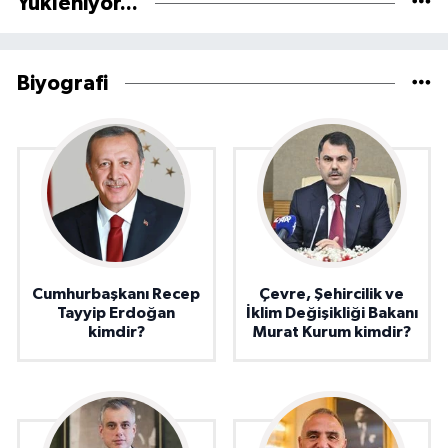
Yükleniyor...
Biyografi
Cumhurbaşkanı Recep
Çevre, Şehircilik ve
Tayyip Erdoğan
İklim Değişikliği Bakanı
kimdir?
Murat Kurum kimdir?