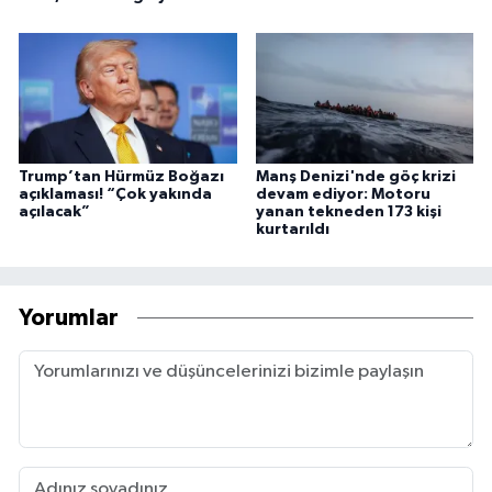
Trump’tan Hürmüz Boğazı
Manş Denizi'nde göç krizi
açıklaması! “Çok yakında
devam ediyor: Motoru
açılacak”
yanan tekneden 173 kişi
kurtarıldı
Yorumlar