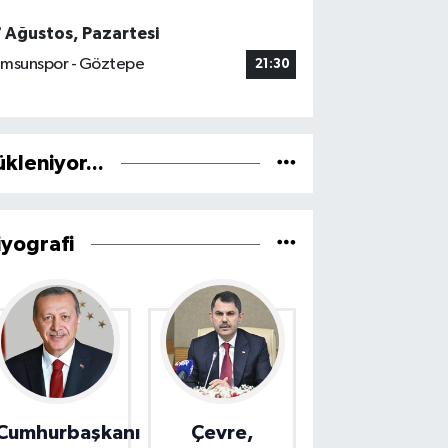
7 Ağustos, Pazartesi
msunspor - Göztepe
21:30
ükleniyor...
iyografi
Cumhurbaşkanı
Çevre,