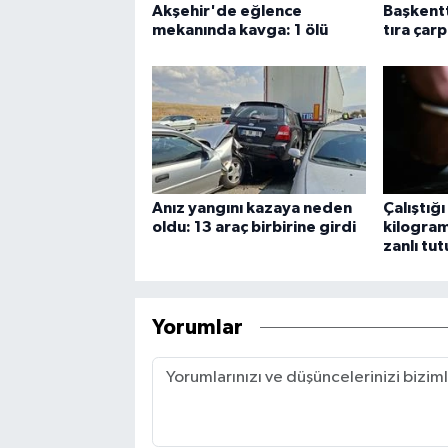
Akşehir'de eğlence
Başkentt
mekanında kavga: 1 ölü
tıra çarp
Anız yangını kazaya neden
Çalıştığı
oldu: 13 araç birbirine girdi
kilogram 
zanlı tu
Yorumlar