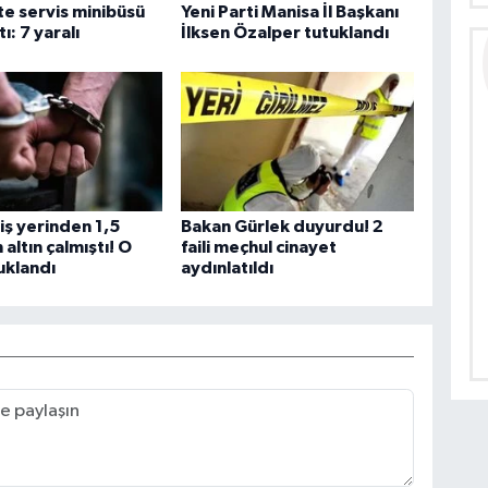
e servis minibüsü
Yeni Parti Manisa İl Başkanı
tı: 7 yaralı
İlksen Özalper tutuklandı
 iş yerinden 1,5
Bakan Gürlek duyurdu! 2
altın çalmıştı! O
faili meçhul cinayet
tuklandı
aydınlatıldı