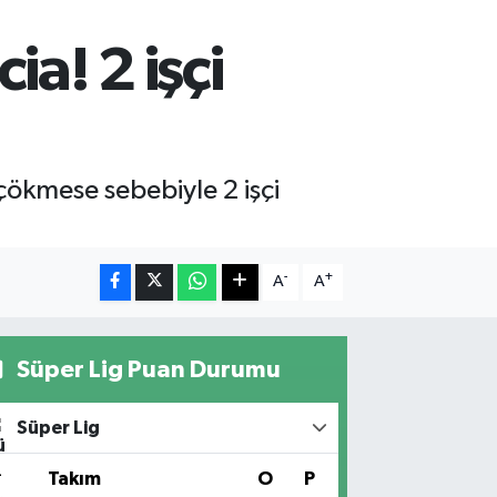
a! 2 işçi
çökmese sebebiyle 2 işçi
-
+
A
A
Süper Lig Puan Durumu
Süper Lig
#
Takım
O
P