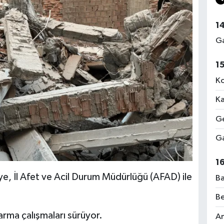
1
Ga
1
Ko
Ka
Ge
Ga
1
aiye, İl Afet ve Acil Durum Müdürlüğü (AFAD) ile
Ba
Be
tarma çalışmaları sürüyor.
Am