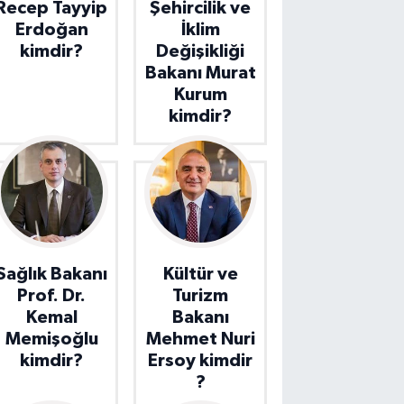
Recep Tayyip
Şehircilik ve
Erdoğan
İklim
kimdir?
Değişikliği
Bakanı Murat
Kurum
kimdir?
Sağlık Bakanı
Kültür ve
Prof. Dr.
Turizm
Kemal
Bakanı
Memişoğlu
Mehmet Nuri
kimdir?
Ersoy kimdir
?