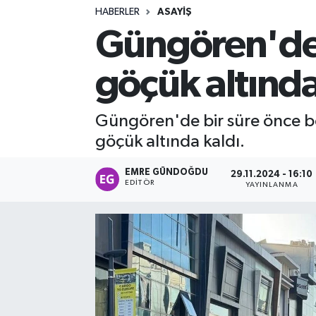
HABERLER
ASAYIŞ
Turizm
Güngören'de y
Kültür - Sanat
göçük altında
Lider Haber TV Canlı Yayın izle
Güngören'de bir süre önce bo
göçük altında kaldı.
EMRE GÜNDOĞDU
29.11.2024 - 16:10
EDITÖR
YAYINLANMA