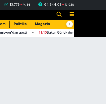
13.779
64.944,08
%
-14
%
-0.18
dem
Politika
Magazin
Resmi İlanlar
E-Gazete
isyon'dan geçti
11:15
Bakan Gürlek duyurdu! 2 faili meçhul cinay