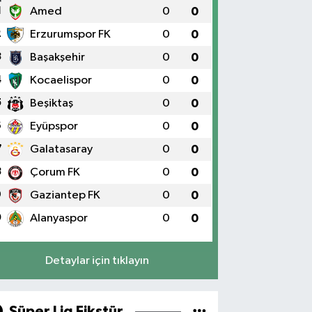
1
Amed
0
0
2
Erzurumspor FK
0
0
3
Başakşehir
0
0
4
Kocaelispor
0
0
5
Beşiktaş
0
0
6
Eyüpspor
0
0
7
Galatasaray
0
0
8
Çorum FK
0
0
9
Gaziantep FK
0
0
0
Alanyaspor
0
0
Detaylar için tıklayın
Süper Lig Fikstür