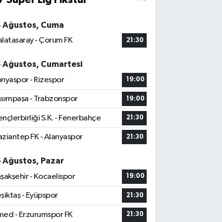
4 Ağustos, Cuma
latasaray - Çorum FK
21:30
5 Ağustos, Cumartesi
nyaspor - Rizespor
19:00
sımpaşa - Trabzonspor
19:00
nçlerbirliği S.K. - Fenerbahçe
21:30
ziantep FK - Alanyaspor
21:30
6 Ağustos, Pazar
şakşehir - Kocaelispor
19:00
şiktaş - Eyüpspor
21:30
ed - Erzurumspor FK
21:30