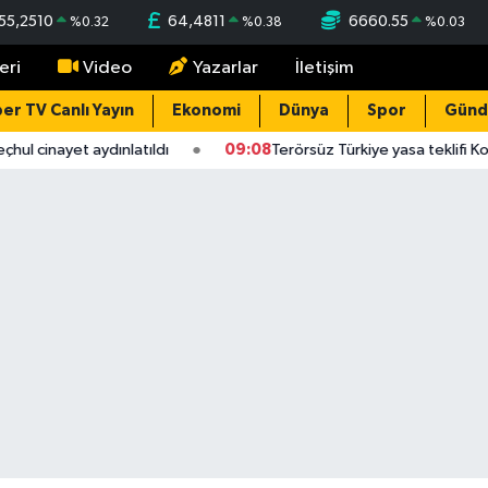
55,2510
64,4811
6660.55
%
0.32
%
0.38
%
0.03
eri
Video
Yazarlar
İletişim
er TV Canlı Yayın
Ekonomi
Dünya
Spor
Gün
l cinayet aydınlatıldı
09:08
Terörsüz Türkiye yasa teklifi Kom