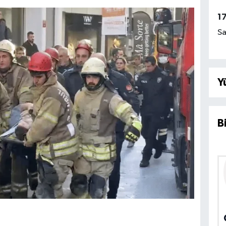
1
Sa
Y
B