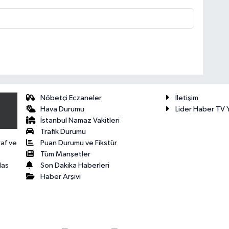
Nöbetçi Eczaneler
İletişim
Hava Durumu
Lider Haber TV Y
İstanbul Namaz Vakitleri
Trafik Durumu
Puan Durumu ve Fikstür
raf ve
Tüm Manşetler
Son Dakika Haberleri
las
Haber Arşivi