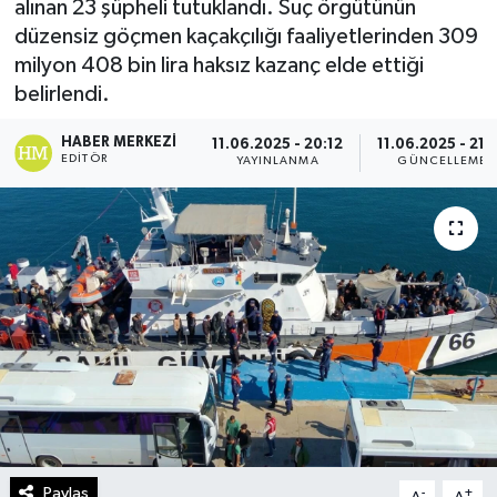
alınan 23 şüpheli tutuklandı. Suç örgütünün
düzensiz göçmen kaçakçılığı faaliyetlerinden 309
Turizm
milyon 408 bin lira haksız kazanç elde ettiği
belirlendi.
Kültür - Sanat
HABER MERKEZI
11.06.2025 - 20:12
11.06.2025 - 21:
Lider Haber TV Canlı Yayın izle
EDITÖR
YAYINLANMA
GÜNCELLEME
Paylaş
-
+