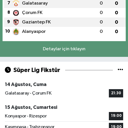
7
Galatasaray
0
0
8
Çorum FK
0
0
9
Gaziantep FK
0
0
10
Alanyaspor
0
0
Detaylar için tıklayın
Süper Lig Fikstür
14 Ağustos, Cuma
Galatasaray - Çorum FK
21:30
15 Ağustos, Cumartesi
Konyaspor - Rizespor
19:00
Kasımpaşa - Trabzonspor
19:00