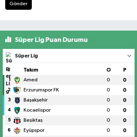
Gönder
Süper Lig Puan Durumu
Süper Lig
#
Takım
O
P
1
Amed
0
0
2
Erzurumspor FK
0
0
3
Başakşehir
0
0
4
Kocaelispor
0
0
5
Beşiktaş
0
0
6
Eyüpspor
0
0