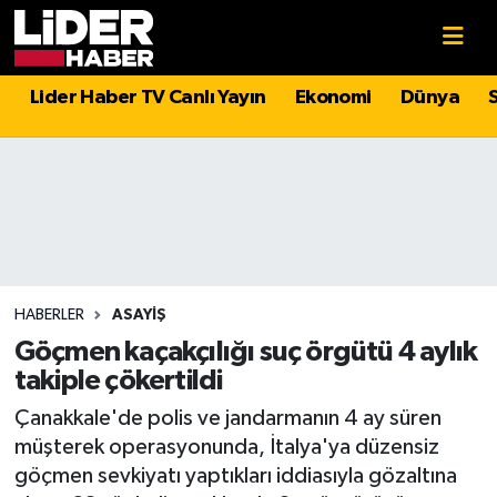
Gündem
Nöbetçi Eczaneler
Lider Haber TV Canlı Yayın
Ekonomi
Dünya
Politika
Hava Durumu
Asayiş
İstanbul Namaz Vakitleri
Dünya
Trafik Durumu
Magazin
Süper Lig Puan Durumu ve Fikstür
HABERLER
ASAYIŞ
Göçmen kaçakçılığı suç örgütü 4 aylık
Spor
Tüm Manşetler
takiple çökertildi
Çanakkale'de polis ve jandarmanın 4 ay süren
Sağlık
Son Dakika Haberleri
müşterek operasyonunda, İtalya'ya düzensiz
göçmen sevkiyatı yaptıkları iddiasıyla gözaltına
Teknoloji
Haber Arşivi