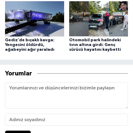
Gediz’de bıçaklı kavga:
Otomobil park halindeki
Yengesini öldürdü,
tırın altına girdi: Genç
ağabeyini ağır yaraladı
sürücü hayatını kaybetti
Yorumlar