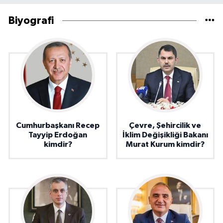
Biyografi
Cumhurbaşkanı Recep
Çevre, Şehircilik ve
Tayyip Erdoğan
İklim Değişikliği Bakanı
kimdir?
Murat Kurum kimdir?