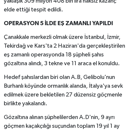
yaklaşık 309 milyon 408 bin lira haksız kazanç
elde ettiği tespit edildi.
OPERASYON 5 İLDE EŞ ZAMANLI YAPILDI
Çanakkale merkezli olmak üzere İstanbul, İzmir,
Tekirdağ ve Kars'ta 2 Haziran'da gerçekleştirilen
eş zamanlı operasyonda 18 şüpheli şahıs
gözaltına alındı, 3 tekne ve 11 araca el konuldu.
Hedef şahıslardan biri olan A.B, Gelibolu'nun
Burhanlı köyünde ormanlık alanda, İtalya'ya sevk
edilmek üzere bekletilen 27 düzensiz göçmenle
birlikte yakalandı.
Gözaltına alınan şüphelilerden A.D'nin, 9 ayrı
göçmen kaçakçılığı suçundan toplam 19 yıl 1 ay