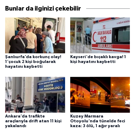
Bunlar da ilginizi çekebilir
Şanlıurfa’da korkunç olay!
Kayseri'de bıçaklı kavga! 1
1'çocuk 2 kişi boğularak
kişi hayatını kaybetti
hayatını kaybetti
Ankara’da trafikte
Kuzey Marmara
araçlarıyla drift atan 11 kişi
Otoyolu'nda tünelde feci
yakalandı
kaza: 3 ölü, 1 ağır yaralı