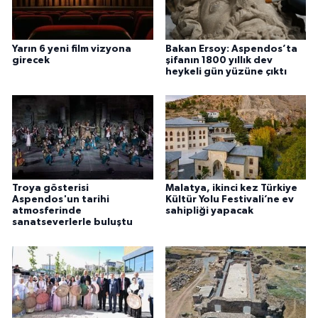
Yarın 6 yeni film vizyona
Bakan Ersoy: Aspendos’ta
girecek
şifanın 1800 yıllık dev
heykeli gün yüzüne çıktı
Troya gösterisi
Malatya, ikinci kez Türkiye
Aspendos'un tarihi
Kültür Yolu Festivali’ne ev
atmosferinde
sahipliği yapacak
sanatseverlerle buluştu