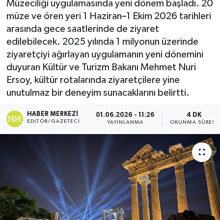
Müzeciliği uygulamasında yeni dönem başladı. 20
müze ve ören yeri 1 Haziran–1 Ekim 2026 tarihleri
Turizm
arasında gece saatlerinde de ziyaret
edilebilecek. 2025 yılında 1 milyonun üzerinde
Kültür - Sanat
ziyaretçiyi ağırlayan uygulamanın yeni dönemini
duyuran Kültür ve Turizm Bakanı Mehmet Nuri
Lider Haber TV Canlı Yayın izle
Ersoy, kültür rotalarında ziyaretçilere yine
unutulmaz bir deneyim sunacaklarını belirtti.
HABER MERKEZI
01.06.2026 - 11:26
4 DK
EDITÖR/GAZETECI
YAYINLANMA
OKUNMA SÜRESI