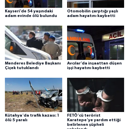
Kayseri’de 54 yaşındaki
Otomobilin çarptığı yaşlı
adam evinde ölü bulundu
adam hayatını kaybetti
Menderes Belediye Başkanı
Avcılar’da inşaattan düşen
Çiçek tutuklandı
işçi hayatını kaybetti
Kütahya'da trafik kazası: 1
FETÖ'cü terörist
ölü 5 yaralı
Karatepe'ye yardım ettiği
belirlenen şüpheli