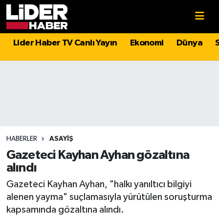
Gündem
Nöbetçi Eczaneler
Lider Haber TV Canlı Yayın
Ekonomi
Dünya
Politika
Hava Durumu
Asayiş
İstanbul Namaz Vakitleri
Dünya
Trafik Durumu
Magazin
Süper Lig Puan Durumu ve Fikstür
HABERLER
ASAYIŞ
Gazeteci Kayhan Ayhan gözaltına
Spor
Tüm Manşetler
alındı
Gazeteci Kayhan Ayhan, "halkı yanıltıcı bilgiyi
Sağlık
Son Dakika Haberleri
alenen yayma" suçlamasıyla yürütülen soruşturma
kapsamında gözaltına alındı.
Teknoloji
Haber Arşivi