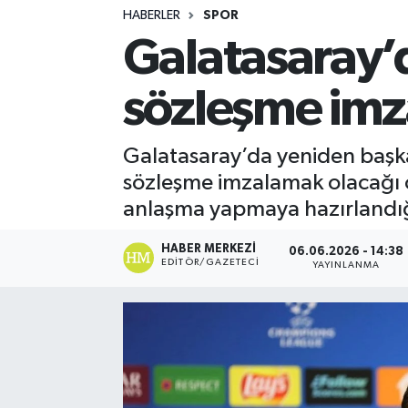
HABERLER
SPOR
Turizm
Galatasaray’
Kültür - Sanat
sözleşme imz
Lider Haber TV Canlı Yayın izle
Galatasaray’da yeniden başka
sözleşme imzalamak olacağı öne
anlaşma yapmaya hazırlandığı
HABER MERKEZI
06.06.2026 - 14:38
EDITÖR/GAZETECI
YAYINLANMA