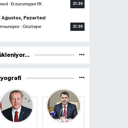
ed - Erzurumspor FK
21:30
7 Ağustos, Pazartesi
msunspor - Göztepe
21:30
ükleniyor...
iyografi