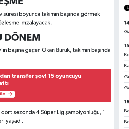
LEŞME
v süresi boyunca takımın başında görmek
i sözleşme imzalayacak.
1
Ga
LU DÖNEM
1
ın başına geçen Okan Buruk, takımın başında
Ko
Ka
dan transfer şov! 15 oyuncuyu
Ge
attı
Ga
üle
1
Ba
n dört sezonda 4 Süper Lig şampiyonluğu, 1
ri yaşadı.
Be