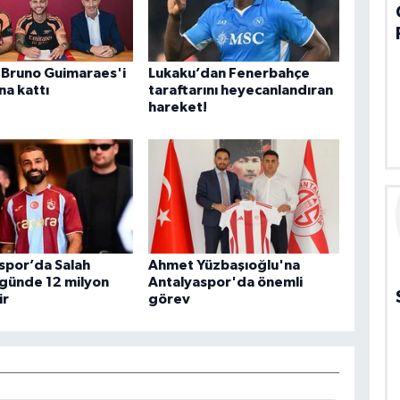
 Bruno Guimaraes'i
Lukaku’dan Fenerbahçe
a kattı
taraftarını heyecanlandıran
hareket!
spor’da Salah
Ahmet Yüzbaşıoğlu'na
3 günde 12 milyon
Antalyaspor'da önemli
ir
görev