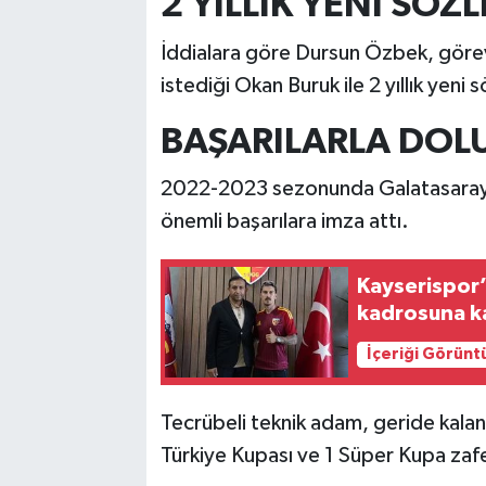
2 YILLIK YENİ SÖZ
İddialara göre Dursun Özbek, göre
istediği Okan Buruk ile 2 yıllık yen
BAŞARILARLA DO
2022-2023 sezonunda Galatasaray’
önemli başarılara imza attı.
Kayserispor’
kadrosuna k
İçeriği Görünt
Tecrübeli teknik adam, geride kala
Türkiye Kupası ve 1 Süper Kupa zafe