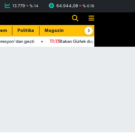
13.779
64.944,08
%
-14
%
-0.18
dem
Politika
Magazin
Resmi İlanlar
E-Gazete
misyon'dan geçti
11:15
Bakan Gürlek duyurdu! 2 faili meçhul cina