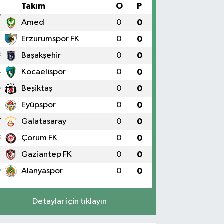
#
Takım
O
P
1
Amed
0
0
2
Erzurumspor FK
0
0
3
Başakşehir
0
0
4
Kocaelispor
0
0
5
Beşiktaş
0
0
6
Eyüpspor
0
0
7
Galatasaray
0
0
8
Çorum FK
0
0
9
Gaziantep FK
0
0
0
Alanyaspor
0
0
Detaylar için tıklayın