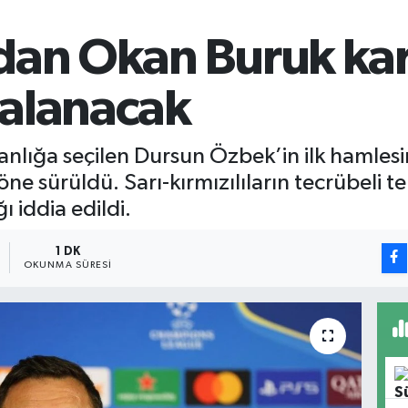
dan Okan Buruk kara
alanacak
nlığa seçilen Dursun Özbek’in ilk hamlesi
 sürüldü. Sarı-kırmızılıların tecrübeli tek
 iddia edildi.
1 DK
OKUNMA SÜRESI