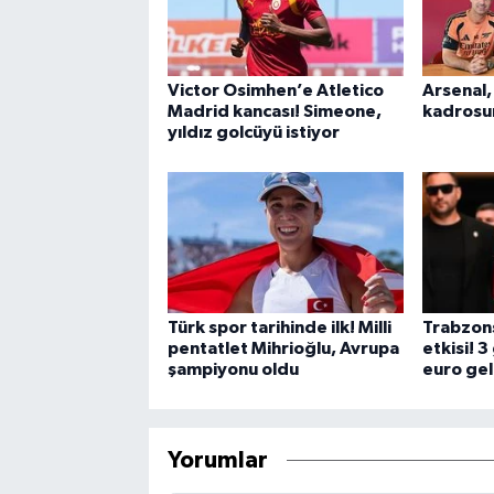
Victor Osimhen’e Atletico
Arsenal,
Madrid kancası! Simeone,
kadrosun
yıldız golcüyü istiyor
Türk spor tarihinde ilk! Milli
Trabzon
pentatlet Mihrioğlu, Avrupa
etkisi! 
şampiyonu oldu
euro gel
Yorumlar