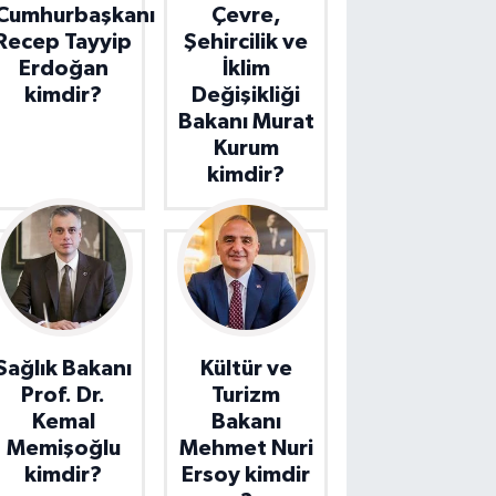
Cumhurbaşkanı
Çevre,
Recep Tayyip
Şehircilik ve
Erdoğan
İklim
kimdir?
Değişikliği
Bakanı Murat
Kurum
kimdir?
Sağlık Bakanı
Kültür ve
Prof. Dr.
Turizm
Kemal
Bakanı
Memişoğlu
Mehmet Nuri
kimdir?
Ersoy kimdir