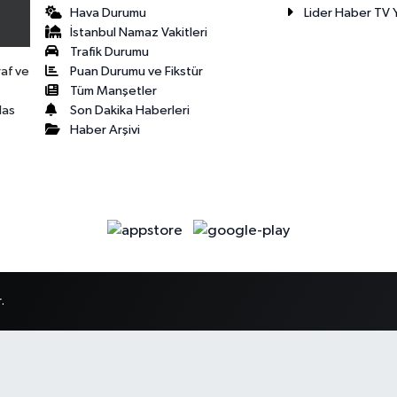
Hava Durumu
Lider Haber TV Y
İstanbul Namaz Vakitleri
Trafik Durumu
Puan Durumu ve Fikstür
raf ve
Tüm Manşetler
Son Dakika Haberleri
las
Haber Arşivi
.