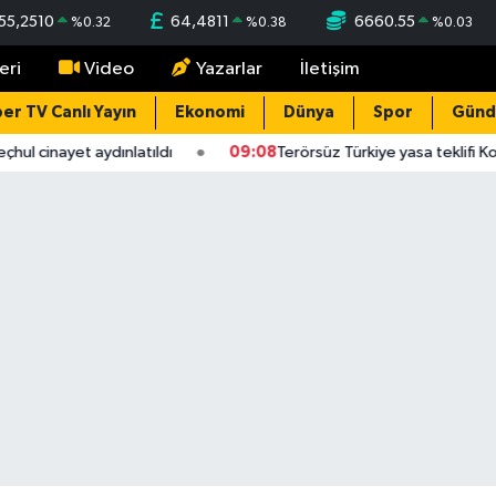
55,2510
64,4811
6660.55
%
0.32
%
0.38
%
0.03
eri
Video
Yazarlar
İletişim
er TV Canlı Yayın
Ekonomi
Dünya
Spor
Gün
hul cinayet aydınlatıldı
09:08
Terörsüz Türkiye yasa teklifi Ko