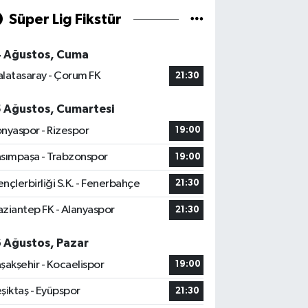
Süper Lig Fikstür
4 Ağustos, Cuma
latasaray - Çorum FK
21:30
5 Ağustos, Cumartesi
nyaspor - Rizespor
19:00
sımpaşa - Trabzonspor
19:00
nçlerbirliği S.K. - Fenerbahçe
21:30
ziantep FK - Alanyaspor
21:30
6 Ağustos, Pazar
şakşehir - Kocaelispor
19:00
şiktaş - Eyüpspor
21:30