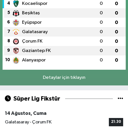
4
Kocaelispor
0
0
5
Beşiktaş
0
0
6
Eyüpspor
0
0
7
Galatasaray
0
0
8
Çorum FK
0
0
9
Gaziantep FK
0
0
10
Alanyaspor
0
0
Detaylar için tıklayın
Süper Lig Fikstür
14 Ağustos, Cuma
Galatasaray - Çorum FK
21:30