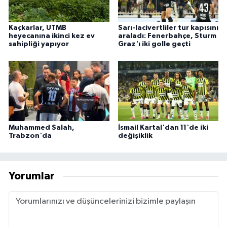
Kaçkarlar, UTMB
Sarı-lacivertliler tur kapısını
heyecanına ikinci kez ev
araladı: Fenerbahçe, Sturm
sahipliği yapıyor
Graz'ı iki golle geçti
Muhammed Salah,
İsmail Kartal'dan 11'de iki
Trabzon'da
değişiklik
Yorumlar