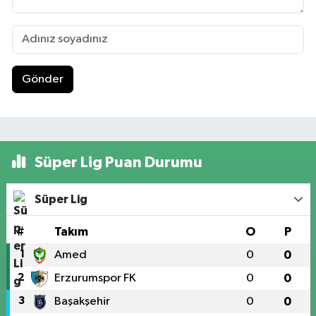
Gönder
Süper Lig Puan Durumu
Süper Lig
#
Takım
O
P
1
Amed
0
0
2
Erzurumspor FK
0
0
3
Başakşehir
0
0