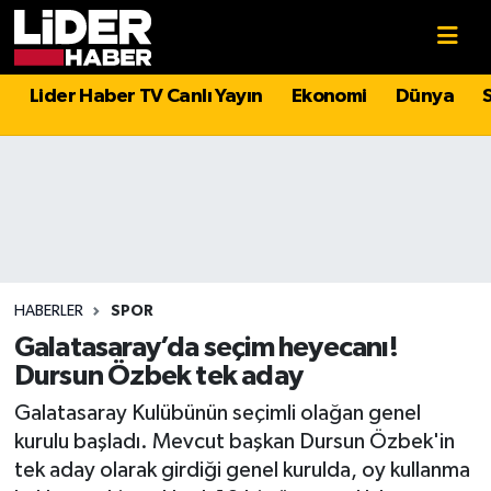
Gündem
Nöbetçi Eczaneler
Lider Haber TV Canlı Yayın
Ekonomi
Dünya
Politika
Hava Durumu
Asayiş
İstanbul Namaz Vakitleri
Dünya
Trafik Durumu
Magazin
Süper Lig Puan Durumu ve Fikstür
HABERLER
SPOR
Galatasaray’da seçim heyecanı!
Spor
Tüm Manşetler
Dursun Özbek tek aday
Galatasaray Kulübünün seçimli olağan genel
Sağlık
Son Dakika Haberleri
kurulu başladı. Mevcut başkan Dursun Özbek'in
tek aday olarak girdiği genel kurulda, oy kullanma
Teknoloji
Haber Arşivi