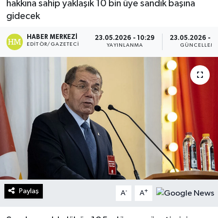
hakkına sahip yaklaşık 10 bin üye sandık başına
gidecek
Turizm
HABER MERKEZI
23.05.2026 - 10:29
23.05.2026 - 1
Kültür - Sanat
EDITÖR/GAZETECI
YAYINLANMA
GÜNCELLEM
Lider Haber TV Canlı Yayın izle
Paylaş
-
+
A
A