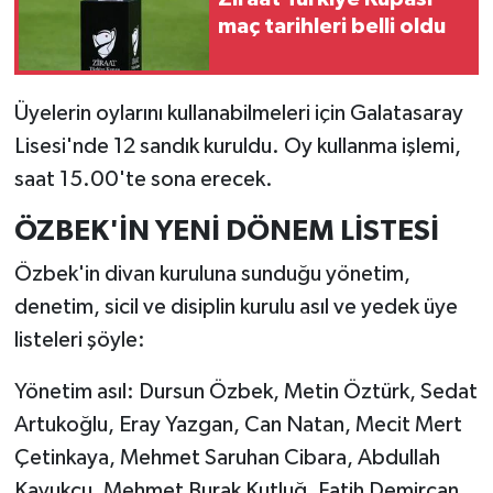
maç tarihleri belli oldu
Üyelerin oylarını kullanabilmeleri için Galatasaray
Lisesi'nde 12 sandık kuruldu. Oy kullanma işlemi,
saat 15.00'te sona erecek.
ÖZBEK'İN YENİ DÖNEM LİSTESİ
Özbek'in divan kuruluna sunduğu yönetim,
denetim, sicil ve disiplin kurulu asıl ve yedek üye
listeleri şöyle:
Yönetim asıl: Dursun Özbek, Metin Öztürk, Sedat
Artukoğlu, Eray Yazgan, Can Natan, Mecit Mert
Çetinkaya, Mehmet Saruhan Cibara, Abdullah
Kavukcu, Mehmet Burak Kutluğ, Fatih Demircan,