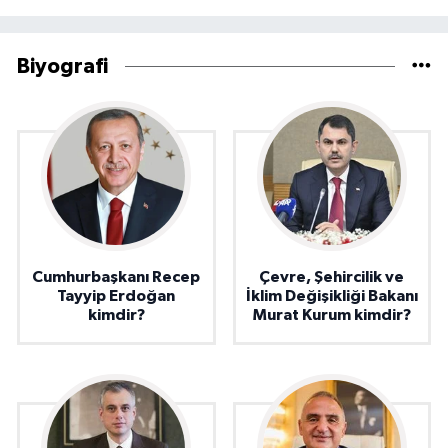
Biyografi
Cumhurbaşkanı Recep
Çevre, Şehircilik ve
Tayyip Erdoğan
İklim Değişikliği Bakanı
kimdir?
Murat Kurum kimdir?