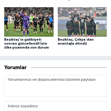
Beşiktaş’ın galibiyeti
Beşiktaş, Çekya'dan
sonrası güncellendi! İşte
avantajla döndü
ülke puanında son durum
Yorumlar