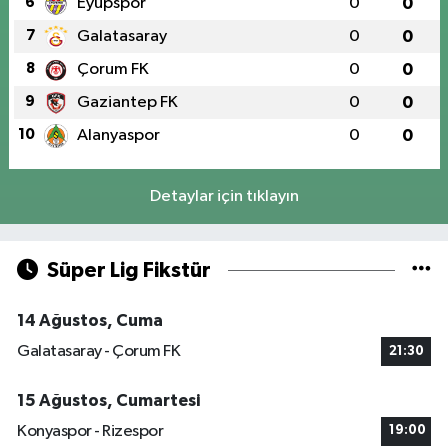
6
Eyüpspor
0
0
7
Galatasaray
0
0
8
Çorum FK
0
0
9
Gaziantep FK
0
0
10
Alanyaspor
0
0
Detaylar için tıklayın
Süper Lig Fikstür
14 Ağustos, Cuma
Galatasaray - Çorum FK
21:30
15 Ağustos, Cumartesi
Konyaspor - Rizespor
19:00