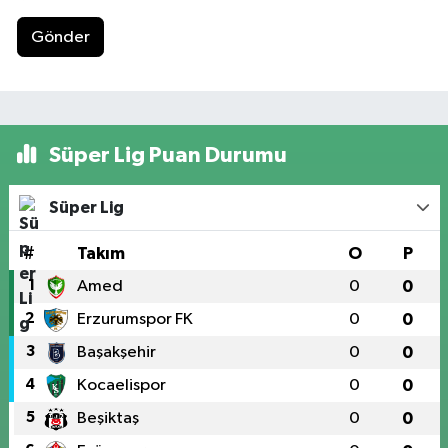
Gönder
Süper Lig Puan Durumu
Süper Lig
#
Takım
O
P
1
Amed
0
0
2
Erzurumspor FK
0
0
3
Başakşehir
0
0
4
Kocaelispor
0
0
5
Beşiktaş
0
0