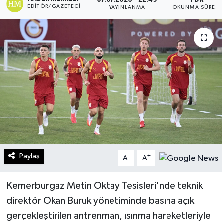
07.07.2026 - 22:49
1 DK
EDITÖR/GAZETECI
YAYINLANMA
OKUNMA SÜRESI
Turizm
Kültür - Sanat
Lider Haber TV Canlı Yayın izle
Paylaş
-
+
A
A
Kemerburgaz Metin Oktay Tesisleri'nde teknik
direktör Okan Buruk yönetiminde basına açık
gerçekleştirilen antrenman, ısınma hareketleriyle