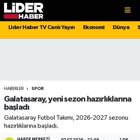
Gündem
Nöbetçi Eczaneler
Lider Haber TV Canlı Yayın
Ekonomi
Dünya
Politika
Hava Durumu
Asayiş
İstanbul Namaz Vakitleri
Dünya
Trafik Durumu
Magazin
Süper Lig Puan Durumu ve Fikstür
HABERLER
SPOR
Galatasaray, yeni sezon hazırlıklarına
Spor
Tüm Manşetler
başladı
Galatasaray Futbol Takımı, 2026-2027 sezonu
Sağlık
Son Dakika Haberleri
hazırlıklarına başladı.
Teknoloji
Haber Arşivi
HABER MERKEZI