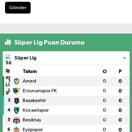
Gönder
Süper Lig Puan Durumu
Süper Lig
#
Takım
O
P
1
Amed
0
0
2
Erzurumspor FK
0
0
3
Başakşehir
0
0
4
Kocaelispor
0
0
5
Beşiktaş
0
0
6
Eyüpspor
0
0