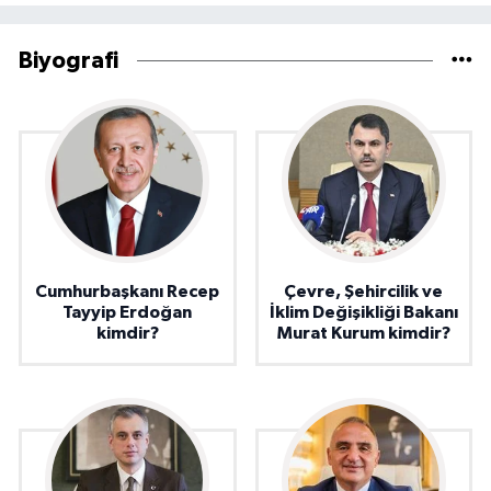
Biyografi
Cumhurbaşkanı Recep
Çevre, Şehircilik ve
Tayyip Erdoğan
İklim Değişikliği Bakanı
kimdir?
Murat Kurum kimdir?