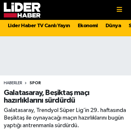
Gündem
Nöbetçi Eczaneler
Lider Haber TV Canlı Yayın
Ekonomi
Dünya
Politika
Hava Durumu
Asayiş
İstanbul Namaz Vakitleri
Dünya
Trafik Durumu
Magazin
Süper Lig Puan Durumu ve Fikstür
HABERLER
SPOR
Galatasaray, Beşiktaş maçı
Spor
Tüm Manşetler
hazırlıklarını sürdürdü
Galatasaray, Trendyol Süper Lig’in 29. haftasında
Sağlık
Son Dakika Haberleri
Beşiktaş ile oynayacağı maçın hazırlıklarını bugün
yaptığı antrenmanla sürdürdü.
Teknoloji
Haber Arşivi