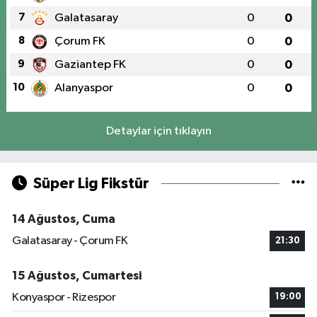
7
Galatasaray
0
0
8
Çorum FK
0
0
9
Gaziantep FK
0
0
10
Alanyaspor
0
0
Detaylar için tıklayın
Süper Lig Fikstür
14 Ağustos, Cuma
Galatasaray - Çorum FK
21:30
15 Ağustos, Cumartesi
Konyaspor - Rizespor
19:00