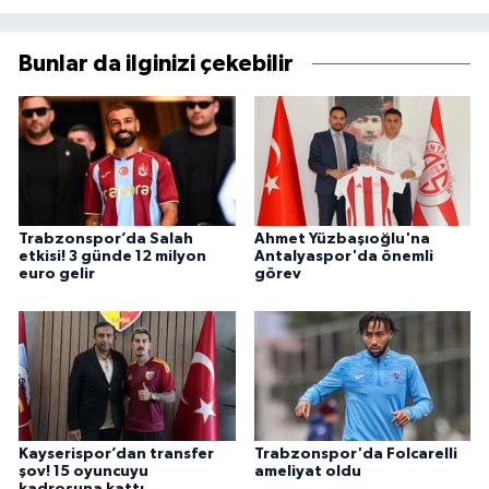
Bunlar da ilginizi çekebilir
Trabzonspor’da Salah
Ahmet Yüzbaşıoğlu'na
etkisi! 3 günde 12 milyon
Antalyaspor'da önemli
euro gelir
görev
Kayserispor’dan transfer
Trabzonspor'da Folcarelli
şov! 15 oyuncuyu
ameliyat oldu