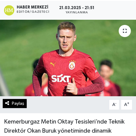
HABER MERKEZI
21.03.2025 - 21:51
Turizm
EDITÖR/GAZETECI
YAYINLANMA
Kültür - Sanat
Lider Haber TV Canlı Yayın izle
Paylaş
-
+
A
A
Kemerburgaz Metin Oktay Tesisleri’nde Teknik
Direktör Okan Buruk yönetiminde dinamik