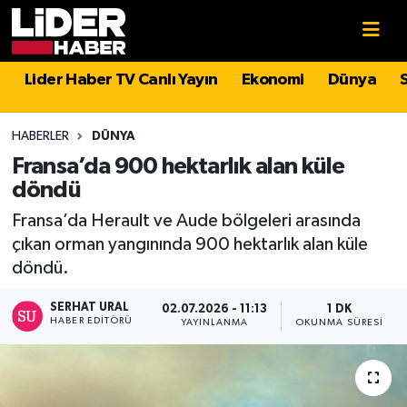
Gündem
Nöbetçi Eczaneler
Lider Haber TV Canlı Yayın
Ekonomi
Dünya
Politika
Hava Durumu
HABERLER
DÜNYA
Asayiş
İstanbul Namaz Vakitleri
Fransa’da 900 hektarlık alan küle
döndü
Dünya
Trafik Durumu
Fransa’da Herault ve Aude bölgeleri arasında
çıkan orman yangınında 900 hektarlık alan küle
Magazin
Süper Lig Puan Durumu ve Fikstür
döndü.
Spor
Tüm Manşetler
SERHAT URAL
02.07.2026 - 11:13
1 DK
HABER EDITÖRÜ
YAYINLANMA
OKUNMA SÜRESI
Sağlık
Son Dakika Haberleri
Teknoloji
Haber Arşivi