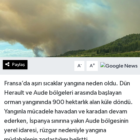
Turizm
Kültür - Sanat
Lider Haber TV Canlı Yayın izle
Paylaş
-
+
A
A
Fransa’da aşırı sıcaklar yangına neden oldu. Dün
Herault ve Aude bölgeleri arasında başlayan
orman yangınında 900 hektarlık alan küle döndü.
Yangınla mücadele havadan ve karadan devam
ederken, İspanya sınırına yakın Aude bölgesinin
yerel idaresi, rüzgar nedeniyle yangına
müdahalenin zorlaştığını belirtti.