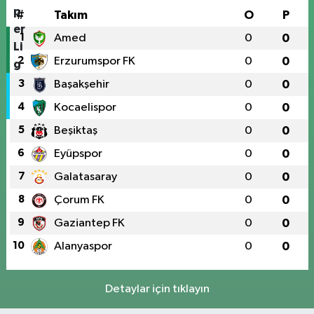
#
Takım
O
P
1
Amed
0
0
2
Erzurumspor FK
0
0
3
Başakşehir
0
0
4
Kocaelispor
0
0
5
Beşiktaş
0
0
6
Eyüpspor
0
0
7
Galatasaray
0
0
8
Çorum FK
0
0
9
Gaziantep FK
0
0
10
Alanyaspor
0
0
Detaylar için tıklayın