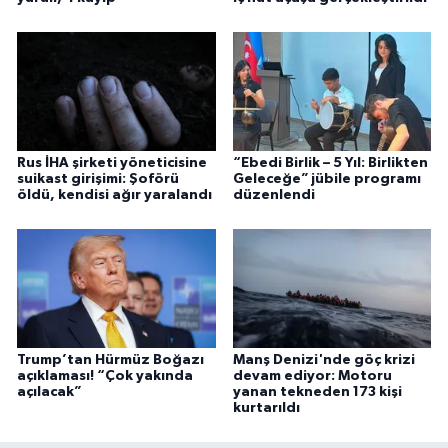
Rus İHA şirketi yöneticisine
“Ebedi Birlik – 5 Yıl: Birlikten
suikast girişimi: Şoförü
Geleceğe” jübile programı
öldü, kendisi ağır yaralandı
düzenlendi
Trump’tan Hürmüz Boğazı
Manş Denizi'nde göç krizi
açıklaması! “Çok yakında
devam ediyor: Motoru
açılacak”
yanan tekneden 173 kişi
kurtarıldı