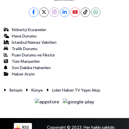
Nöbetçi Eczaneler
Hava Durumu
İstanbul Namaz Vakitleri
Trafik Durumu
Puan Durumu ve Fikstür
Tüm Manşetler
Son Dakika Haberleri
Haber Arşivi
İletişim
Künye
Lider Haber TV Yayın Akışı
RSS
Copyright © 2023. Her hakkı saklıdır.