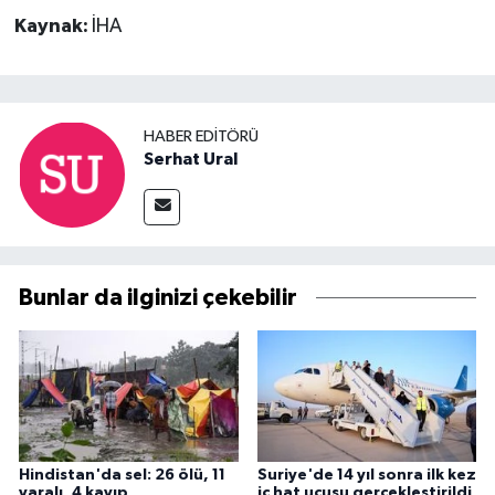
Kaynak:
İHA
HABER EDITÖRÜ
Serhat Ural
Bunlar da ilginizi çekebilir
Hindistan'da sel: 26 ölü, 11
Suriye'de 14 yıl sonra ilk kez
yaralı, 4 kayıp
iç hat uçuşu gerçekleştirildi