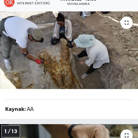
İNTERNET EDITÖRÜ
YAYINLANMA
Turizm
Kültür - Sanat
Lider Haber TV Canlı Yayın izle
Kaynak:
AA
1 / 13