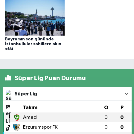
Bayramın son gününde
İstanbullular sahillere akın
etti
Süper Lig Puan Durumu
Süper Lig
#
Takım
O
P
1
Amed
0
0
2
Erzurumspor FK
0
0