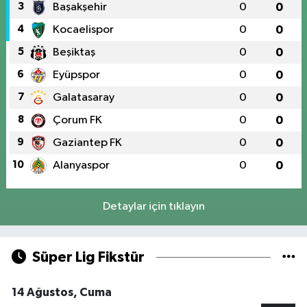
3
Başakşehir
0
0
4
Kocaelispor
0
0
5
Beşiktaş
0
0
6
Eyüpspor
0
0
7
Galatasaray
0
0
8
Çorum FK
0
0
9
Gaziantep FK
0
0
10
Alanyaspor
0
0
Detaylar için tıklayın
Süper Lig Fikstür
14 Ağustos, Cuma