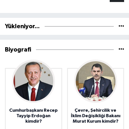
Yükleniyor...
Biyografi
Cumhurbaşkanı Recep
Çevre, Şehircilik ve
Tayyip Erdoğan
İklim Değişikliği Bakanı
kimdir?
Murat Kurum kimdir?