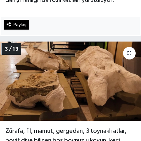
Paylaş
3 / 13
Zürafa, fil, mamut, gergedan, 3 toynaklı atlar,
bovit diye bilinen boş boynuzlu koyun, keçi,