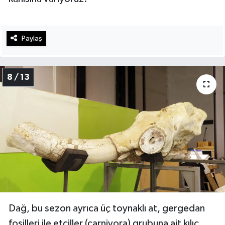
Paylaş
8 / 13
Dağ, bu sezon ayrıca üç toynaklı at, gergedan
fosilleri ile etçiller (carnivora) grubuna ait kılıç