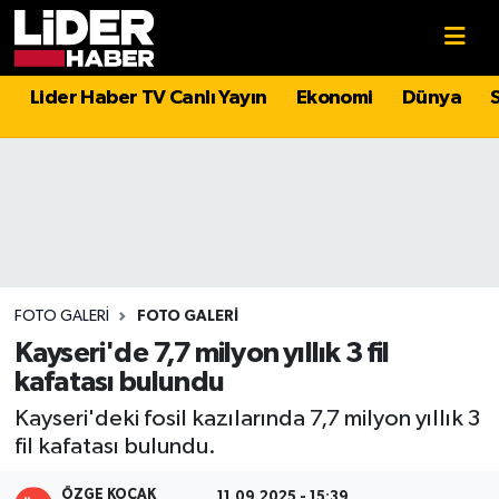
Gündem
Nöbetçi Eczaneler
Lider Haber TV Canlı Yayın
Ekonomi
Dünya
Politika
Hava Durumu
Asayiş
İstanbul Namaz Vakitleri
Dünya
Trafik Durumu
Magazin
Süper Lig Puan Durumu ve Fikstür
FOTO GALERI
FOTO GALERI
Kayseri'de 7,7 milyon yıllık 3 fil
Spor
Tüm Manşetler
kafatası bulundu
Kayseri'deki fosil kazılarında 7,7 milyon yıllık 3
Sağlık
Son Dakika Haberleri
fil kafatası bulundu.
Teknoloji
Haber Arşivi
ÖZGE KOÇAK
11.09.2025 - 15:39