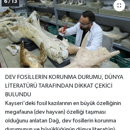
6 / 13
DEV FOSİLLERİN KORUNMA DURUMU, DÜNYA
LİTERATÜRÜ TARAFINDAN DİKKAT ÇEKİCİ
BULUNDU
Kayseri'deki fosil kazılarının en büyük özelliğinin
megafauna (dev hayvan) özelliği taşıması
olduğunu anlatan Dağ, dev fosillerin korunma
durumunun ve büyüklüğünün dünya literatürü