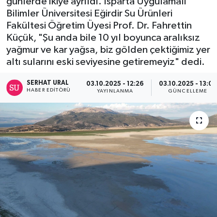
günlerde ikiye ayrıldı. Isparta Uygulamalı
Bilimler Üniversitesi Eğirdir Su Ürünleri
Turizm
Fakültesi Öğretim Üyesi Prof. Dr. Fahrettin
Küçük, "Şu anda bile 10 yıl boyunca aralıksız
Kültür - Sanat
yağmur ve kar yağsa, biz gölden çektiğimiz yer
altı sularını eski seviyesine getiremeyiz" dedi.
Lider Haber TV Canlı Yayın izle
SERHAT URAL
03.10.2025 - 12:26
03.10.2025 - 13:02
HABER EDITÖRÜ
YAYINLANMA
GÜNCELLEME