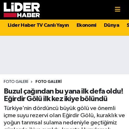
Gündem
Nöbetçi Eczaneler
Lider Haber TV Canlı Yayın
Ekonomi
Dünya
Politika
Hava Durumu
Asayiş
İstanbul Namaz Vakitleri
Dünya
Trafik Durumu
Magazin
Süper Lig Puan Durumu ve Fikstür
FOTO GALERI
FOTO GALERI
Buzul çağından bu yana ilk defa oldu!
Spor
Tüm Manşetler
Eğirdir Gölü ilk kez ikiye bölündü
Türkiye'nin dördüncü büyük gölü ve önemli
Sağlık
Son Dakika Haberleri
içme suyu rezervi olan Eğirdir Gölü, kuraklık ve
yoğun tarımsal sulama nedeniyle geçtiğimiz
Teknoloji
Haber Arşivi