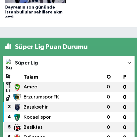
Bayramın son gününde
İstanbullular sahillere akın
etti
Süper Lig Puan Durumu
Süper Lig
#
Takım
O
P
1
Amed
0
0
2
Erzurumspor FK
0
0
3
Başakşehir
0
0
4
Kocaelispor
0
0
5
Beşiktaş
0
0