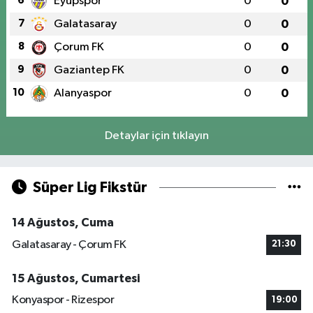
6
Eyüpspor
0
0
7
Galatasaray
0
0
8
Çorum FK
0
0
9
Gaziantep FK
0
0
10
Alanyaspor
0
0
Detaylar için tıklayın
Süper Lig Fikstür
14 Ağustos, Cuma
Galatasaray - Çorum FK
21:30
15 Ağustos, Cumartesi
Konyaspor - Rizespor
19:00