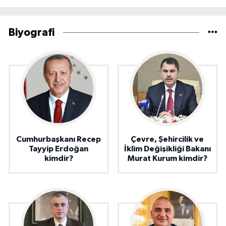
Biyografi
Cumhurbaşkanı Recep
Çevre, Şehircilik ve
Tayyip Erdoğan
İklim Değişikliği Bakanı
kimdir?
Murat Kurum kimdir?