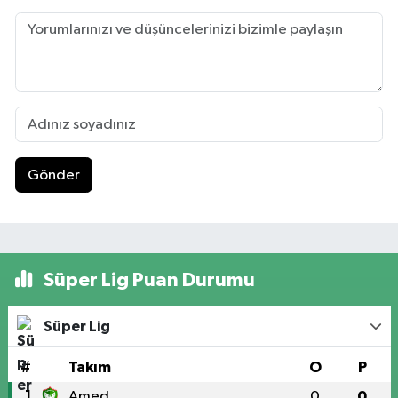
Gönder
Süper Lig Puan Durumu
Süper Lig
#
Takım
O
P
1
Amed
0
0