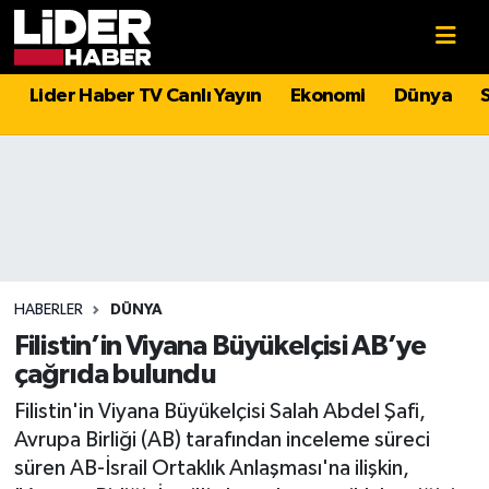
Gündem
Nöbetçi Eczaneler
Lider Haber TV Canlı Yayın
Ekonomi
Dünya
Politika
Hava Durumu
Asayiş
İstanbul Namaz Vakitleri
Dünya
Trafik Durumu
Magazin
Süper Lig Puan Durumu ve Fikstür
HABERLER
DÜNYA
Filistin’in Viyana Büyükelçisi AB’ye
Spor
Tüm Manşetler
çağrıda bulundu
Filistin'in Viyana Büyükelçisi Salah Abdel Şafi,
Sağlık
Son Dakika Haberleri
Avrupa Birliği (AB) tarafından inceleme süreci
süren AB-İsrail Ortaklık Anlaşması'na ilişkin,
Teknoloji
Haber Arşivi