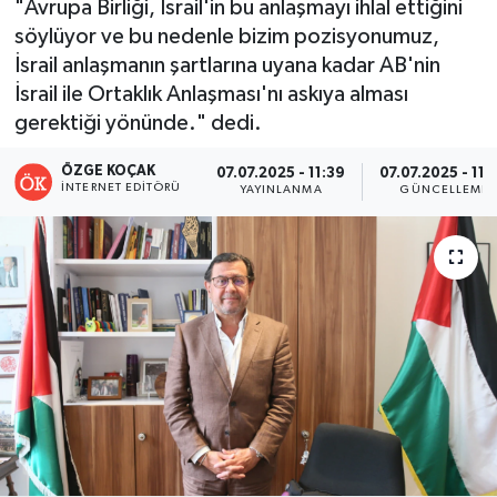
"Avrupa Birliği, İsrail'in bu anlaşmayı ihlal ettiğini
söylüyor ve bu nedenle bizim pozisyonumuz,
Turizm
İsrail anlaşmanın şartlarına uyana kadar AB'nin
İsrail ile Ortaklık Anlaşması'nı askıya alması
Kültür - Sanat
gerektiği yönünde." dedi.
Lider Haber TV Canlı Yayın izle
ÖZGE KOÇAK
07.07.2025 - 11:39
07.07.2025 - 11:
İNTERNET EDITÖRÜ
YAYINLANMA
GÜNCELLEME