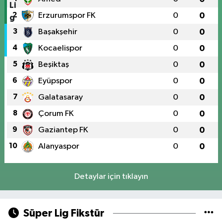
2
Erzurumspor FK
0
0
3
Başakşehir
0
0
4
Kocaelispor
0
0
5
Beşiktaş
0
0
6
Eyüpspor
0
0
7
Galatasaray
0
0
8
Çorum FK
0
0
9
Gaziantep FK
0
0
10
Alanyaspor
0
0
Detaylar için tıklayın
Süper Lig Fikstür