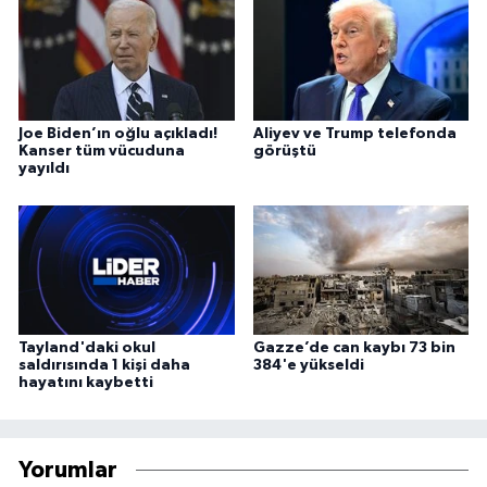
Joe Biden’ın oğlu açıkladı!
Aliyev ve Trump telefonda
Kanser tüm vücuduna
görüştü
yayıldı
Tayland'daki okul
Gazze’de can kaybı 73 bin
saldırısında 1 kişi daha
384'e yükseldi
hayatını kaybetti
Yorumlar