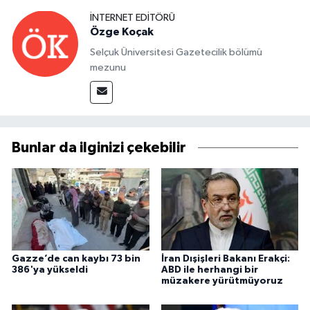
İNTERNET EDITÖRÜ
Özge Koçak
Selçuk Üniversitesi Gazetecilik bölümü
mezunu
Bunlar da ilginizi çekebilir
Gazze’de can kaybı 73 bin
İran Dışişleri Bakanı Erakçi:
386'ya yükseldi
ABD ile herhangi bir
müzakere yürütmüyoruz